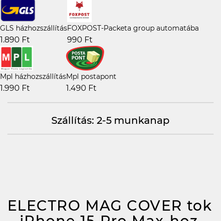
GLS házhozszállítás
FOXPOST-Packeta group automatába
1.890 Ft
990 Ft
Mpl házhozszállítás
Mpl postapont
1.990 Ft
1.490 Ft
Szállítás: 2-5 munkanap
ELECTRO MAG COVER tok
– iPhone 15 Pro Max-hoz