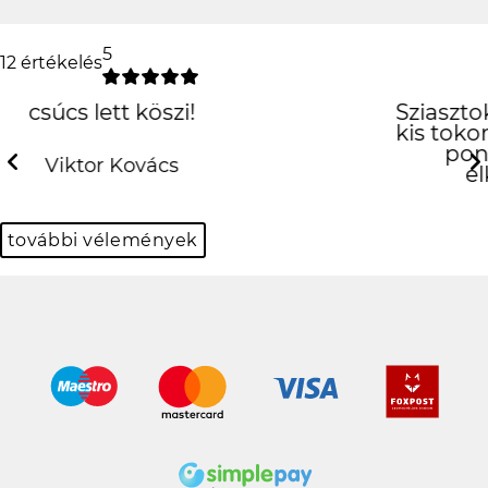
5
12 értékelés
Sziasztok ! Nekem ma erkezett meg a
kis tokom es imadom :) Tokeletes lett,
pont olyan mint amilyennek
elkepzeltem :) Gyonyoru!
Previous
N
Erika Banyik
további vélemények