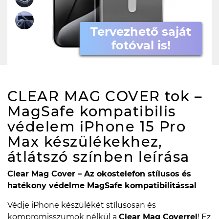
Tervezhető saját
fotóval is!
CLEAR MAG COVER tok –
MagSafe kompatibilis
védelem iPhone 15 Pro
Max készülékekhez,
átlátszó színben
leírása
Clear Mag Cover – Az okostelefon stílusos és
hatékony védelme MagSafe kompatibilitással
Védje iPhone készülékét stílusosan és
kompromisszumok nélkül a
Clear Mag Coverrel
! Ez