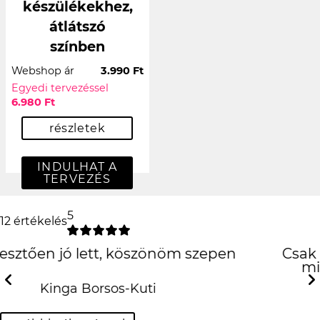
készülékekhez,
átlátszó
színben
Webshop ár
3.990 Ft
Egyedi tervezéssel
6.980 Ft
részletek
INDULHAT A
TERVEZÉS
5
12 értékelés
Csak ajánlani tudom! Precíz munka, jó
minőségű tok! És mindez szuper
gyorsan! Köszönöm!!! ❤️
Previous
N
Krisztina Kovácsné Mihalik