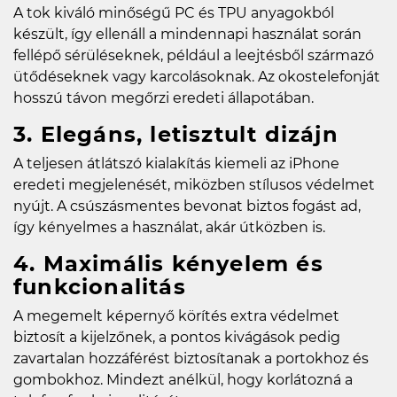
A tok kiváló minőségű PC és TPU anyagokból
készült, így ellenáll a mindennapi használat során
fellépő sérüléseknek, például a leejtésből származó
ütődéseknek vagy karcolásoknak. Az okostelefonját
hosszú távon megőrzi eredeti állapotában.
3. Elegáns, letisztult dizájn
A teljesen átlátszó kialakítás kiemeli az iPhone
eredeti megjelenését, miközben stílusos védelmet
nyújt. A csúszásmentes bevonat biztos fogást ad,
így kényelmes a használat, akár útközben is.
4. Maximális kényelem és
funkcionalitás
A megemelt képernyő körítés extra védelmet
biztosít a kijelzőnek, a pontos kivágások pedig
zavartalan hozzáférést biztosítanak a portokhoz és
gombokhoz. Mindezt anélkül, hogy korlátozná a