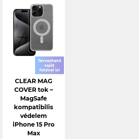
Tervezhető
saját
fotóval is!
CLEAR MAG
COVER tok –
MagSafe
kompatibilis
védelem
iPhone 15 Pro
Max