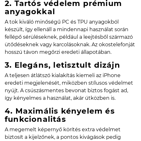
2. Tartós védelem prémium
anyagokkal
A tok kiváló minőségű PC és TPU anyagokból
készült, így ellenáll a mindennapi használat során
fellépő sérüléseknek, például a leejtésből származó
ütődéseknek vagy karcolásoknak. Az okostelefonját
hosszú távon megőrzi eredeti állapotában.
3. Elegáns, letisztult dizájn
A teljesen átlátszó kialakítás kiemeli az iPhone
eredeti megjelenését, miközben stílusos védelmet
nyújt. A csúszásmentes bevonat biztos fogást ad,
így kényelmes a használat, akár útközben is.
4. Maximális kényelem és
funkcionalitás
A megemelt képernyő körítés extra védelmet
biztosít a kijelzőnek, a pontos kivágások pedig