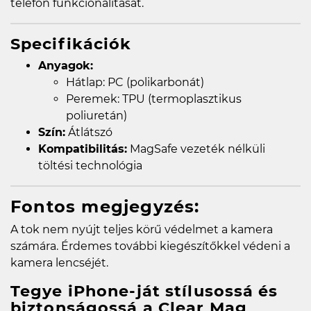
telefon funkcionalitását.
Specifikációk
Anyagok:
Hátlap: PC (polikarbonát)
Peremek: TPU (termoplasztikus
poliuretán)
Szín:
Átlátszó
Kompatibilitás:
MagSafe vezeték nélküli
töltési technológia
Fontos megjegyzés:
A tok nem nyújt teljes körű védelmet a kamera
számára. Érdemes további kiegészítőkkel védeni a
kamera lencséjét.
Tegye iPhone-ját stílusossá és
biztonságossá a Clear Mag