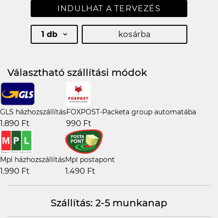
INDULHAT A TERVEZÉS
1 db
kosárba
Választható szállítási módok
GLS házhozszállítás
FOXPOST-Packeta group automatába
1.890 Ft
990 Ft
Mpl házhozszállítás
Mpl postapont
1.990 Ft
1.490 Ft
Szállítás: 2-5 munkanap