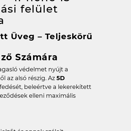
ási felület
a
tt Üveg – Teljeskörű
elző Számára
gasló védelmet nyújt a
l az alsó részig. Az
5D
efedését, beleértve a lekerekített
nyeződések elleni maximális