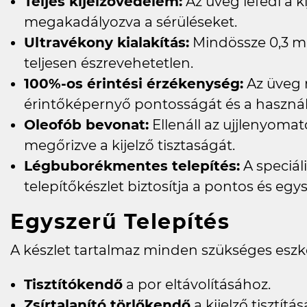
Teljes kijelzővédelem:
Az üveg lefedi a ki
megakadályozva a sérüléseket.
Ultravékony kialakítás:
Mindössze 0,3 mm
teljesen észrevehetetlen.
100%-os érintési érzékenység:
Az üveg 
érintőképernyő pontosságát és a haszná
Oleofób bevonat:
Ellenáll az ujjlenyom
megőrizve a kijelző tisztaságát.
Légbuborékmentes telepítés:
A speciáli
telepítőkészlet biztosítja a pontos és egys
Egyszerű Telepítés
A készlet tartalmaz minden szükséges eszk
Tisztítókendő
a por eltávolításához.
Zsírtalanító törlőkendő
a kijelző tisztítá