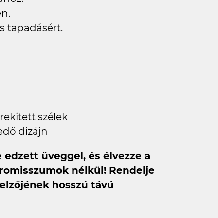
n.
s tapadásért.
ekített szélek
edő dizájn
e edzett üveggel, és élvezze a
romisszumok nélkül!
Rendelje
jelzőjének hosszú távú