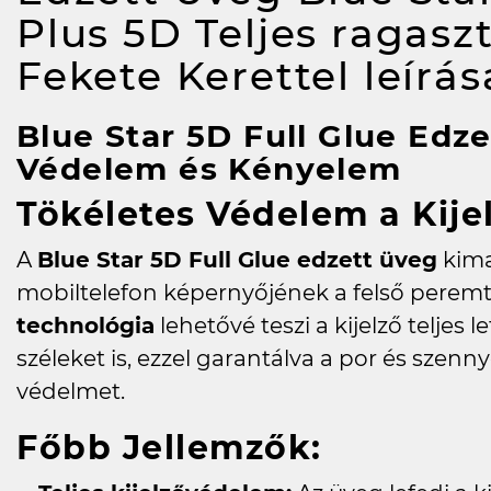
Plus 5D Teljes ragaszt
Fekete Kerettel
leírás
Blue Star 5D Full Glue Edze
Védelem és Kényelem
Tökéletes Védelem a Kij
A
Blue Star 5D Full Glue edzett üveg
kima
mobiltelefon képernyőjének a felső peremtő
technológia
lehetővé teszi a kijelző teljes l
széleket is, ezzel garantálva a por és szen
védelmet.
Főbb Jellemzők: