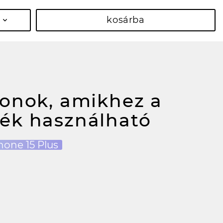
kosárba
fonok, amikhez a
ék használható
hone 15 Plus