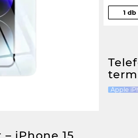
1 db
Tele
term
Apple iP
 – iPhone 15