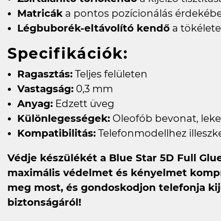
Matricák
a pontos pozícionálás érdekébe
Légbuborék-eltávolító kendő
a tökélete
Specifikációk:
Ragasztás:
Teljes felületen
Vastagság:
0,3 mm
Anyag:
Edzett üveg
Különlegességek:
Oleofób bevonat, leker
Kompatibilitás:
Telefonmodellhez illeszk
Védje készülékét a Blue Star 5D Full Glu
maximális védelmet és kényelmet komp
meg most, és gondoskodjon telefonja ki
biztonságáról!