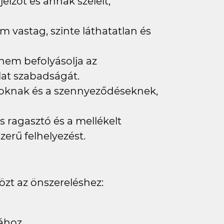
jelzőt és annak széleit,
 vastag, szinte láthatatlan és
nem befolyásolja az
lat szabadságát.
atoknak és a szennyeződéseknek,
s ragasztó és a mellékelt
zerű felhelyezést.
özt az önszereléshez:
sához.