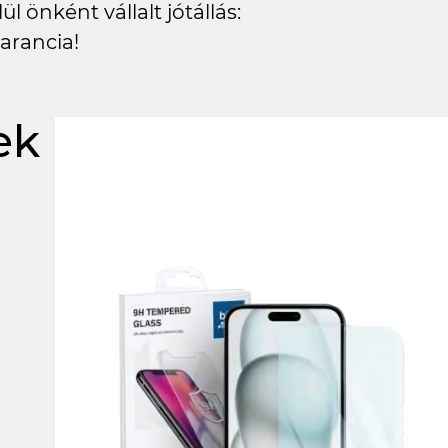
l önként vállalt jótállás:
arancia!
ek