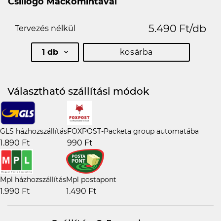
Csillogó Mackómintával
5.490 Ft/db
Tervezés nélkül
1 db
kosárba
Választható szállítási módok
GLS házhozszállítás
FOXPOST-Packeta group automatába
1.890 Ft
990 Ft
Mpl házhozszállítás
Mpl postapont
1.990 Ft
1.490 Ft