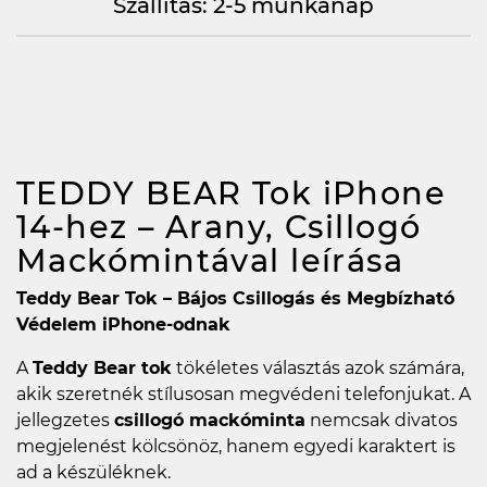
Szállítás: 2-5 munkanap
TEDDY BEAR Tok iPhone
14-hez – Arany, Csillogó
Mackómintával
leírása
Teddy Bear Tok – Bájos Csillogás és Megbízható
Védelem iPhone-odnak
A
Teddy Bear tok
tökéletes választás azok számára,
akik szeretnék stílusosan megvédeni telefonjukat. A
jellegzetes
csillogó mackóminta
nemcsak divatos
megjelenést kölcsönöz, hanem egyedi karaktert is
ad a készüléknek.