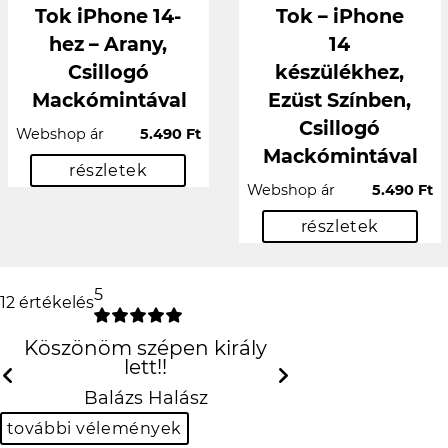
Tok iPhone 14-
Tok – iPhone
hez – Arany,
14
Csillogó
készülékhez,
Mackómintával
Ezüst Színben,
Csillogó
Webshop ár
5.490 Ft
Mackómintával
részletek
Webshop ár
5.490 Ft
részletek
5
12 értékelés
Köszönöm szépen király lett!!
Balázs Halász
Previous
N