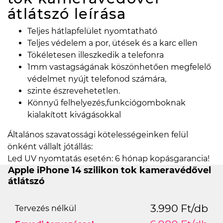
átlátszó
leírása
Teljes hátlapfelület nyomtatható
Teljes védelem a por, ütések és a karc ellen
Tökéletesen illeszkedik a telefonra
1mm vastagságának köszönhetően megfelelő
védelmet nyújt telefonod számára,
szinte észrevehetetlen.
Könnyű felhelyezés,funkciógomboknak
kialakított kivágásokkal
Általános szavatossági kötelességeinken felül
önként vállalt jótállás:
Led UV nyomtatás esetén: 6 hónap kopásgarancia!
Apple iPhone 14 szilikon tok kameravédővel
átlátszó
3.990 Ft/db
Tervezés nélkül