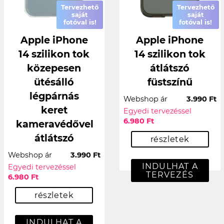
Tervezhető
Tervezhető
saját
saját
fotóval is!
fotóval is!
Apple iPhone
Apple iPhone
14 szilikon tok
14 szilikon tok
közepesen
átlátszó
ütésálló
füstszínű
légpárnás
Webshop ár
3.990 Ft
keret
Egyedi tervezéssel
6.980 Ft
kameravédővel
átlátszó
részletek
Webshop ár
3.990 Ft
INDULHAT A
Egyedi tervezéssel
TERVEZÉS
6.980 Ft
részletek
INDULHAT A