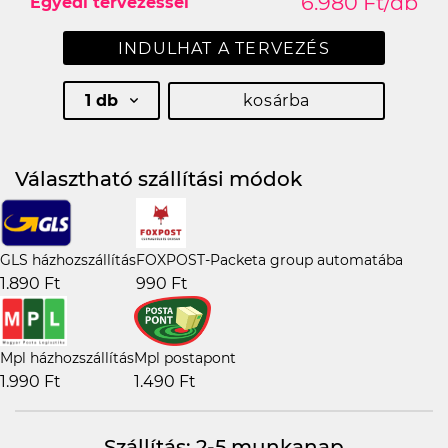
6.980 Ft/db
Egyedi tervezéssel
INDULHAT A TERVEZÉS
1 db
kosárba
Választható szállítási módok
GLS házhozszállítás
FOXPOST-Packeta group automatába
1.890 Ft
990 Ft
Mpl házhozszállítás
Mpl postapont
1.990 Ft
1.490 Ft
Szállítás: 2-5 munkanap