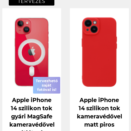
TERVEZÉS
Tervezhető
saját
fotóval is!
Apple iPhone
Apple iPhone
14 szilikon tok
14 szilikon tok
gyári MagSafe
kameravédővel
kameravédővel
matt piros