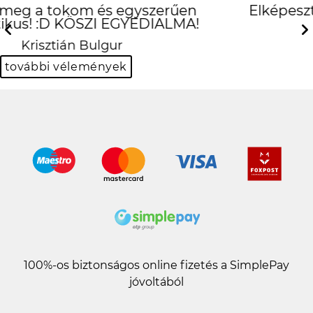
Elképesztően jó lett, köszönöm
szepen
Previous
Next
Kinga Borsos-Kuti
további vélemények
100%-os biztonságos online fizetés a SimplePay
jóvoltából