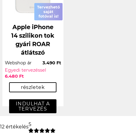
Tervezhető
saját
fotóval is!
Apple iPhone
14 szilikon tok
gyári ROAR
átlátszó
Webshop ár
3.490 Ft
Egyedi tervezéssel
6.480 Ft
részletek
INDULHAT A
TERVEZÉS
5
12 értékelés