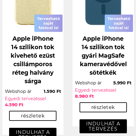
Tervezhető
Tervezhető
saját
saját
fotóval is!
fotóval is!
Apple iPhone
Apple iPhone
14 szilikon tok
14 szilikon tok
kivehető ezüst
gyári MagSafe
csillámporos
kameravédővel
réteg halvány
sötétkék
sárga
Webshop ár
5.990 Ft
Egyedi tervezéssel
Webshop ár
1.590 Ft
8.980 Ft
Egyedi tervezéssel
4.590 Ft
részletek
részletek
INDULHAT A
TERVEZÉS
INDULHAT A