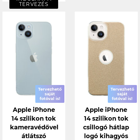
TERVEZÉS
Tervezhető
Tervezhető
saját
saját
fotóval is!
fotóval is!
Apple iPhone
Apple iPhone
14 szilikon tok
14 szilikon tok
kameravédővel
csillogó hátlap
átlátszó
logó kihagyós