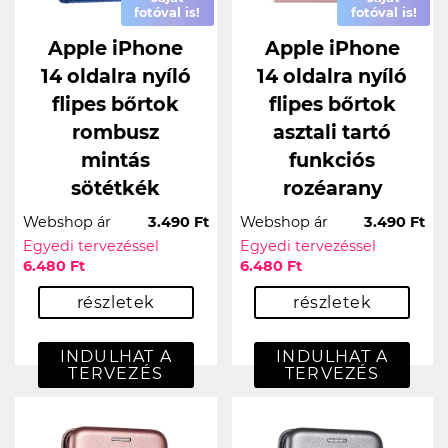
fotóval is!
fotóval is!
Apple iPhone
Apple iPhone
14 oldalra nyíló
14 oldalra nyíló
flipes bőrtok
flipes bőrtok
rombusz
asztali tartó
mintás
funkciós
sötétkék
rozéarany
Webshop ár
3.490 Ft
Webshop ár
3.490 Ft
Egyedi tervezéssel
Egyedi tervezéssel
6.480 Ft
6.480 Ft
részletek
részletek
INDULHAT A
INDULHAT A
TERVEZÉS
TERVEZÉS