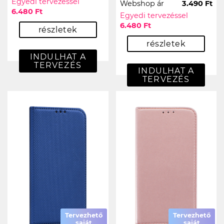
Egyedi tervezéssel
Webshop ár
3.490 Ft
6.480 Ft
Egyedi tervezéssel
6.480 Ft
részletek
részletek
INDULHAT A
TERVEZÉS
INDULHAT A
TERVEZÉS
Tervezhető
Tervezhető
saját
saját