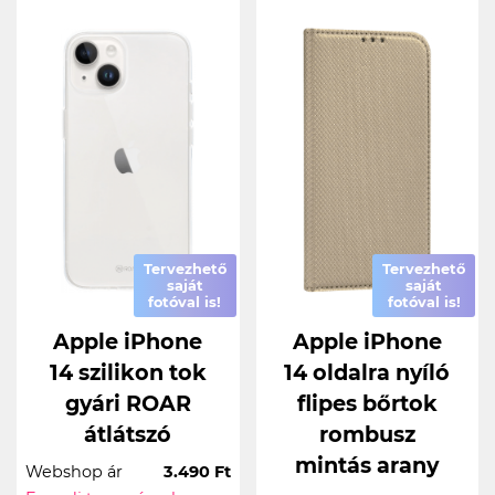
Tervezhető
Tervezhető
saját
saját
fotóval is!
fotóval is!
Apple iPhone
Apple iPhone
14 szilikon tok
14 oldalra nyíló
gyári ROAR
flipes bőrtok
átlátszó
rombusz
mintás arany
Webshop ár
3.490 Ft