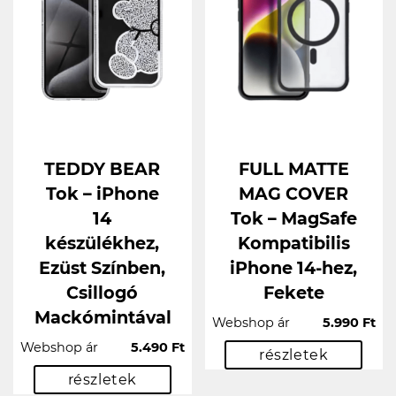
TEDDY BEAR
FULL MATTE
Tok – iPhone
MAG COVER
14
Tok – MagSafe
készülékhez,
Kompatibilis
Ezüst Színben,
iPhone 14-hez,
Csillogó
Fekete
Mackómintával
Webshop ár
5.990 Ft
Webshop ár
5.490 Ft
részletek
részletek