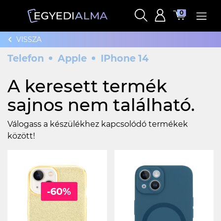
0
VISSZA
Telefon
Apple
IPhone 14
A keresett termék
sajnos nem található.
Válogass a készülékhez kapcsolódó termékek
között!
-60%