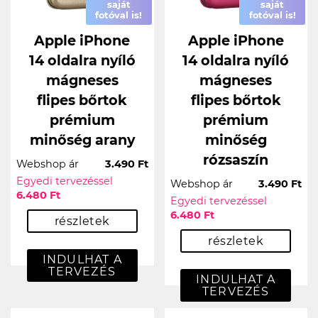
saját
saját
fotóval is!
fotóval is!
Apple iPhone
Apple iPhone
14 oldalra nyíló
14 oldalra nyíló
mágneses
mágneses
flipes bőrtok
flipes bőrtok
prémium
prémium
minőség arany
minőség
rózsaszín
Webshop ár
3.490 Ft
Egyedi tervezéssel
Webshop ár
3.490 Ft
6.480 Ft
Egyedi tervezéssel
6.480 Ft
részletek
részletek
INDULHAT A
TERVEZÉS
INDULHAT A
TERVEZÉS