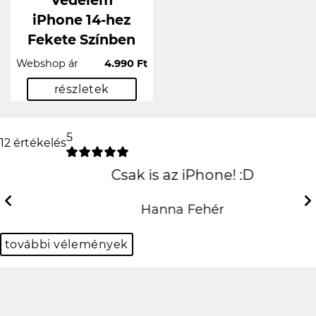
Védelem
iPhone 14-hez
Fekete Színben
Webshop ár
4.990 Ft
részletek
5
12 értékelés
Csak is az iPhone!
:D
Previous
Next
Hanna Fehér
további vélemények