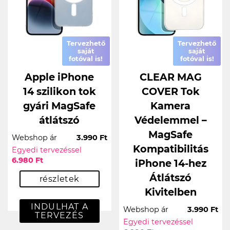
Tervezhető
Tervezhető
saját
saját
fotóval is!
fotóval is!
Apple iPhone
CLEAR MAG
14 szilikon tok
COVER Tok
gyári MagSafe
Kamera
átlátszó
Védelemmel –
MagSafe
Webshop ár
3.990 Ft
Kompatibilitás
Egyedi tervezéssel
6.980 Ft
iPhone 14-hez
Átlátszó
részletek
Kivitelben
INDULHAT A
Webshop ár
3.990 Ft
TERVEZÉS
Egyedi tervezéssel