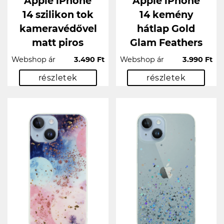
Apple iPhone
Apple iPhone
14 szilikon tok
14 kemény
kameravédővel
hátlap Gold
matt piros
Glam Feathers
Webshop ár
3.490 Ft
Webshop ár
3.990 Ft
részletek
részletek