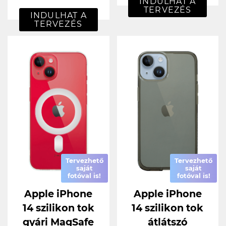
INDULHAT A
TERVEZÉS
INDULHAT A
TERVEZÉS
Tervezhető
Tervezhető
saját
saját
fotóval is!
fotóval is!
Apple iPhone
Apple iPhone
14 szilikon tok
14 szilikon tok
gyári MagSafe
átlátszó