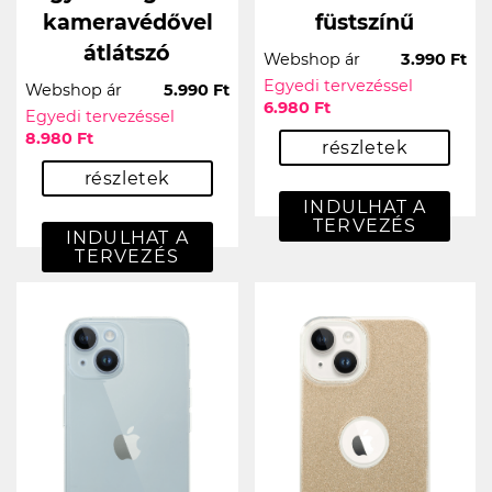
kameravédővel
füstszínű
átlátszó
Webshop ár
3.990 Ft
Egyedi tervezéssel
Webshop ár
5.990 Ft
6.980 Ft
Egyedi tervezéssel
8.980 Ft
részletek
részletek
INDULHAT A
TERVEZÉS
INDULHAT A
TERVEZÉS