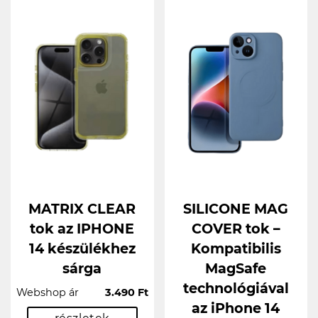
MATRIX CLEAR
SILICONE MAG
tok az IPHONE
COVER tok –
14 készülékhez
Kompatibilis
sárga
MagSafe
technológiával
Webshop ár
3.490 Ft
az iPhone 14