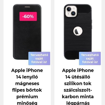
-60%
Tervezhető
Tervezhető
saját
saját
fotóval is!
fotóval is!
Apple iPhone
Apple iPhone
14 lenyíló
14 ütésálló
mágneses
szilikon tok
flipes bőrtok
szálcsiszolt-
prémium
karbon minta
minőség
légpárnás