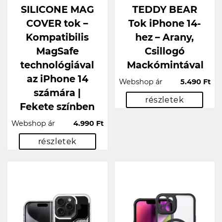
SILICONE MAG
TEDDY BEAR
COVER tok –
Tok iPhone 14-
Kompatibilis
hez – Arany,
MagSafe
Csillogó
technológiával
Mackómintával
az iPhone 14
Webshop ár
5.490 Ft
számára |
részletek
Fekete színben
Webshop ár
4.990 Ft
részletek