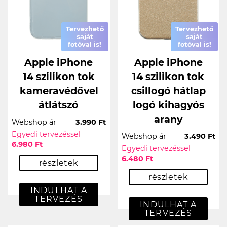
Tervezhető
Tervezhető
saját
saját
fotóval is!
fotóval is!
Apple iPhone
Apple iPhone
14 szilikon tok
14 szilikon tok
kameravédővel
csillogó hátlap
átlátszó
logó kihagyós
arany
Webshop ár
3.990 Ft
Egyedi tervezéssel
Webshop ár
3.490 Ft
6.980 Ft
Egyedi tervezéssel
6.480 Ft
részletek
részletek
INDULHAT A
TERVEZÉS
INDULHAT A
TERVEZÉS