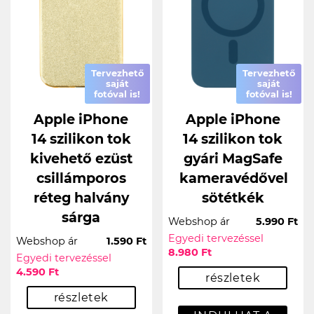
Tervezhető
Tervezhető
saját
saját
fotóval is!
fotóval is!
Apple iPhone
Apple iPhone
14 szilikon tok
14 szilikon tok
kivehető ezüst
gyári MagSafe
csillámporos
kameravédővel
réteg halvány
sötétkék
sárga
Webshop ár
5.990 Ft
Egyedi tervezéssel
Webshop ár
1.590 Ft
8.980 Ft
Egyedi tervezéssel
4.590 Ft
részletek
részletek