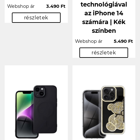
technológiával
Webshop ár
3.490 Ft
az iPhone 14
részletek
számára | Kék
színben
Webshop ár
5.490 Ft
részletek