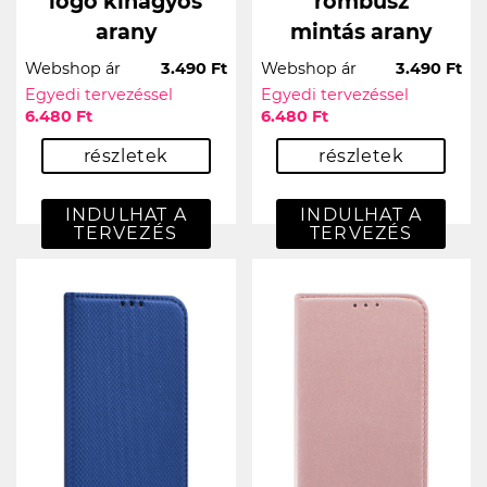
logó kihagyós
rombusz
arany
mintás arany
Webshop ár
3.490 Ft
Webshop ár
3.490 Ft
Egyedi tervezéssel
Egyedi tervezéssel
6.480 Ft
6.480 Ft
részletek
részletek
INDULHAT A
INDULHAT A
TERVEZÉS
TERVEZÉS