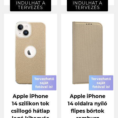
INDULHAT A
INDULHAT A
TERVEZÉS
TERVEZÉS
Tervezhető
Tervezhető
saját
saját
fotóval is!
fotóval is!
Apple iPhone
Apple iPhone
14 szilikon tok
14 oldalra nyíló
csillogó hátlap
flipes bőrtok