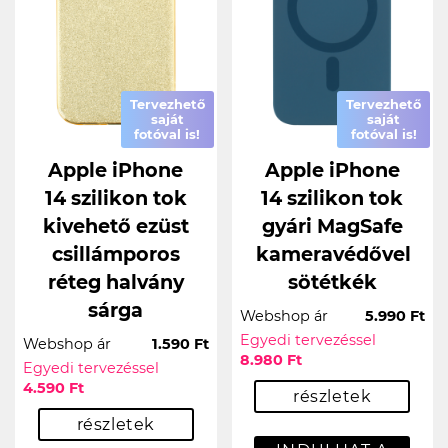
Tervezhető
Tervezhető
saját
saját
fotóval is!
fotóval is!
Apple iPhone
Apple iPhone
14 szilikon tok
14 szilikon tok
kivehető ezüst
gyári MagSafe
csillámporos
kameravédővel
réteg halvány
sötétkék
sárga
Webshop ár
5.990 Ft
Egyedi tervezéssel
Webshop ár
1.590 Ft
8.980 Ft
Egyedi tervezéssel
4.590 Ft
részletek
részletek