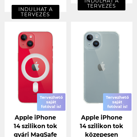
INDULHAT A
TERVEZÉS
INDULHAT A
TERVEZÉS
Tervezhető
Tervezhető
saját
saját
fotóval is!
fotóval is!
Apple iPhone
Apple iPhone
14 szilikon tok
14 szilikon tok
gyári MagSafe
közepesen