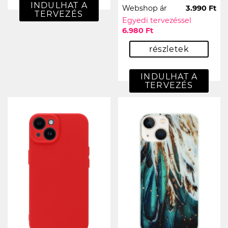
INDULHAT A
Webshop ár
3.990 Ft
TERVEZÉS
Egyedi tervezéssel
6.980 Ft
részletek
INDULHAT A
TERVEZÉS