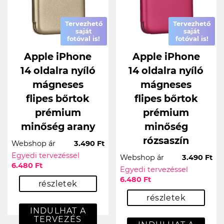
Tervezhető
Tervezhető
saját
saját
fotóval is!
fotóval is!
Apple iPhone
Apple iPhone
14 oldalra nyíló
14 oldalra nyíló
mágneses
mágneses
flipes bőrtok
flipes bőrtok
prémium
prémium
minőség arany
minőség
rózsaszín
Webshop ár
3.490 Ft
Egyedi tervezéssel
Webshop ár
3.490 Ft
6.480 Ft
Egyedi tervezéssel
6.480 Ft
részletek
részletek
INDULHAT A
TERVEZÉS