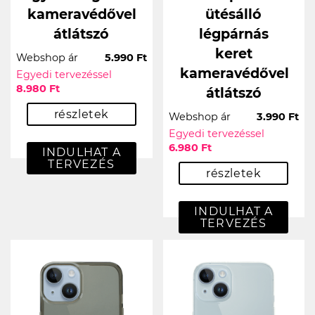
kameravédővel
ütésálló
átlátszó
légpárnás
keret
Webshop ár
5.990 Ft
kameravédővel
Egyedi tervezéssel
8.980 Ft
átlátszó
részletek
Webshop ár
3.990 Ft
Egyedi tervezéssel
6.980 Ft
INDULHAT A
TERVEZÉS
részletek
INDULHAT A
TERVEZÉS