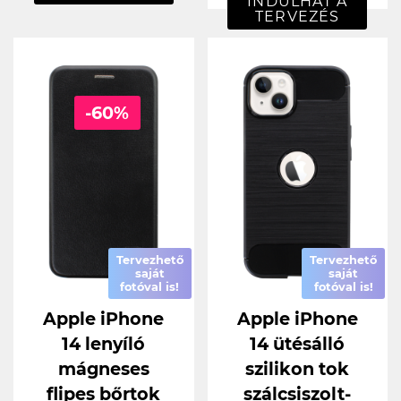
INDULHAT A
TERVEZÉS
-60%
Tervezhető
Tervezhető
saját
saját
fotóval is!
fotóval is!
Apple iPhone
Apple iPhone
14 lenyíló
14 ütésálló
mágneses
szilikon tok
flipes bőrtok
szálcsiszolt-