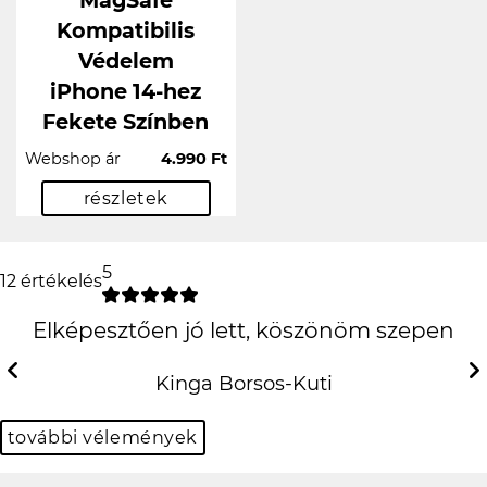
MagSafe
Kompatibilis
Védelem
iPhone 14-hez
Fekete Színben
Webshop ár
4.990 Ft
részletek
5
12 értékelés
Elképesztően jó lett, köszönöm
szepen
Previous
Next
Kinga Borsos-Kuti
további vélemények