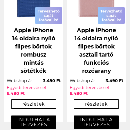
Tervezhető
Tervezhető
saját
saját
fotóval is!
fotóval is!
Apple iPhone
Apple iPhone
14 oldalra nyíló
14 oldalra nyíló
flipes bőrtok
flipes bőrtok
rombusz
asztali tartó
mintás
funkciós
sötétkék
rozéarany
Webshop ár
3.490 Ft
Webshop ár
3.490 Ft
Egyedi tervezéssel
Egyedi tervezéssel
6.480 Ft
6.480 Ft
részletek
részletek
INDULHAT A
INDULHAT A
TERVEZÉS
TERVEZÉS