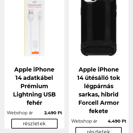
Apple iPhone
Apple iPhone
14 adatkábel
14 ütésálló tok
Prémium
légpárnás
Lightning USB
sarkas, hibrid
fehér
Forcell Armor
fekete
Webshop ár
2.490 Ft
Webshop ár
4.490 Ft
részletek
részletek