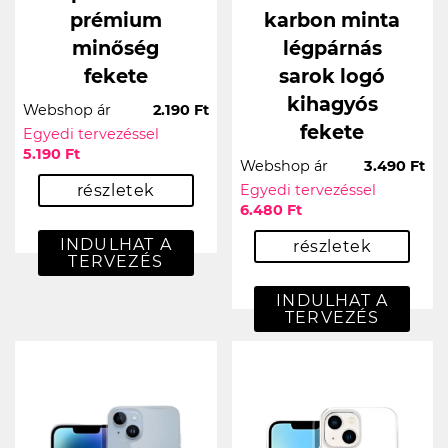
prémium
karbon minta
minőség
légpárnás
fekete
sarok logó
kihagyós
Webshop ár
2.190 Ft
fekete
Egyedi tervezéssel
5.190 Ft
Webshop ár
3.490 Ft
részletek
Egyedi tervezéssel
6.480 Ft
INDULHAT A
részletek
TERVEZÉS
INDULHAT A
TERVEZÉS