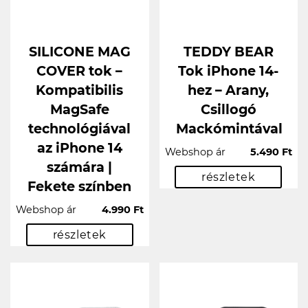
SILICONE MAG
TEDDY BEAR
COVER tok –
Tok iPhone 14-
Kompatibilis
hez – Arany,
MagSafe
Csillogó
technológiával
Mackómintával
az iPhone 14
Webshop ár
5.490 Ft
számára |
részletek
Fekete színben
Webshop ár
4.990 Ft
részletek