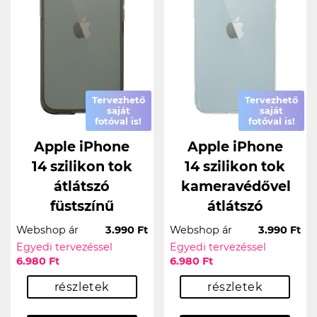
Tervezhető
Tervezhető
saját
saját
fotóval is!
fotóval is!
Apple iPhone
Apple iPhone
14 szilikon tok
14 szilikon tok
átlátszó
kameravédővel
füstszínű
átlátszó
Webshop ár
3.990 Ft
Webshop ár
3.990 Ft
Egyedi tervezéssel
Egyedi tervezéssel
6.980 Ft
6.980 Ft
részletek
részletek