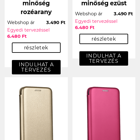
minőség
minőség ezüst
rozéarany
Webshop ár
3.490 Ft
Egyedi tervezéssel
Webshop ár
3.490 Ft
6.480 Ft
Egyedi tervezéssel
6.480 Ft
részletek
részletek
INDULHAT A
TERVEZÉS
INDULHAT A
TERVEZÉS