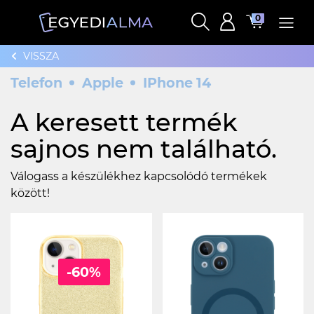
0
VISSZA
Telefon
Apple
IPhone 14
A keresett termék
sajnos nem található.
Válogass a készülékhez kapcsolódó termékek
között!
-60%