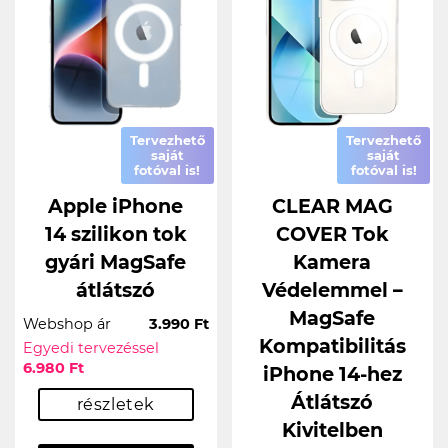
Tervezhető
Tervezhető
saját
saját
fotóval is!
fotóval is!
Apple iPhone
CLEAR MAG
14 szilikon tok
COVER Tok
gyári MagSafe
Kamera
átlátszó
Védelemmel –
MagSafe
Webshop ár
3.990 Ft
Kompatibilitás
Egyedi tervezéssel
6.980 Ft
iPhone 14-hez
Átlátszó
részletek
Kivitelben