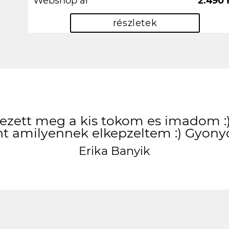
Webshop ár
2.490 
részletek
zett meg a kis tokom es imadom :) 
t amilyennek elkepzeltem :) Gyony
Erika Banyik