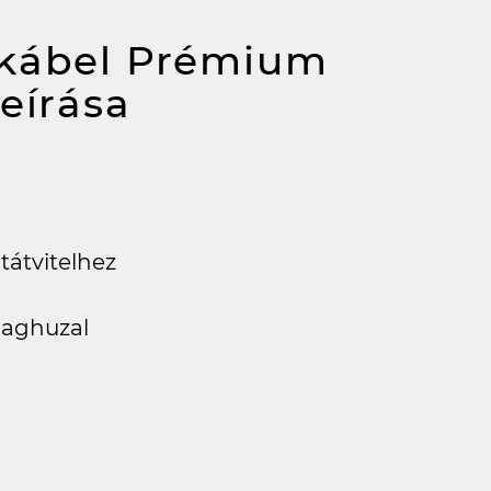
tkábel Prémium
leírása
tátvitelhez
aghuzal