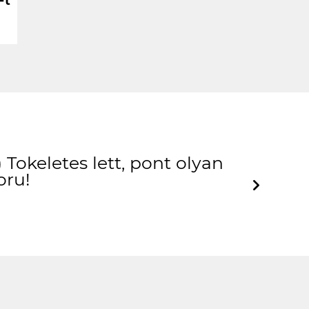
Ft
Tokeletes lett, pont olyan
oru!
Next