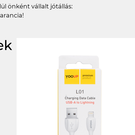
l önként vállalt jótállás:
arancia!
ek