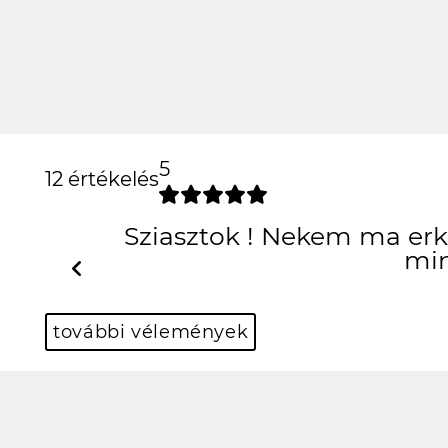
5
12 értékelés
Sziasztok ! Nekem ma erke
min
Previous
további vélemények