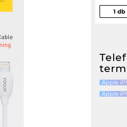
1 db
Tele
term
Apple iP
Apple iP