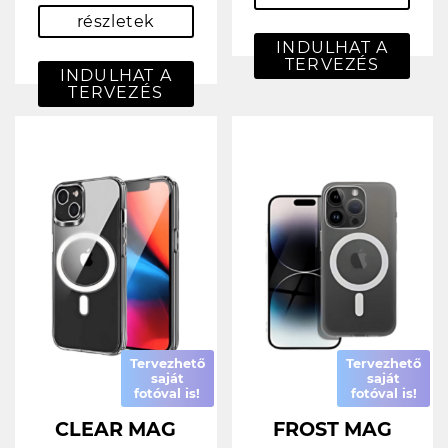
részletek
INDULHAT A
TERVEZÉS
INDULHAT A
TERVEZÉS
Tervezhető
Tervezhető
saját
saját
fotóval is!
fotóval is!
CLEAR MAG
FROST MAG