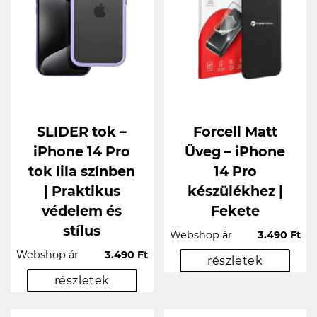
SLIDER tok –
Forcell Matt
iPhone 14 Pro
Üveg – iPhone
tok lila színben
14 Pro
| Praktikus
készülékhez |
védelem és
Fekete
stílus
Webshop ár
3.490 Ft
Webshop ár
3.490 Ft
részletek
részletek