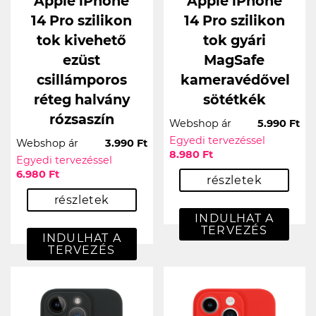
Apple iPhone
Apple iPhone
14 Pro szilikon
14 Pro szilikon
tok kivehető
tok gyári
ezüst
MagSafe
csillámporos
kameravédővel
réteg halvány
sötétkék
rózsaszín
Webshop ár
5.990 Ft
Egyedi tervezéssel
Webshop ár
3.990 Ft
8.980 Ft
Egyedi tervezéssel
6.980 Ft
részletek
részletek
INDULHAT A
TERVEZÉS
INDULHAT A
TERVEZÉS