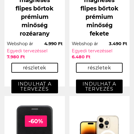
mágneses
mágneses
flipes bőrtok
flipes bőrtok
prémium
prémium
minőség
minőség
rozéarany
fekete
Webshop ár
4.990 Ft
Webshop ár
3.490 Ft
Egyedi tervezéssel
Egyedi tervezéssel
7.980 Ft
6.480 Ft
részletek
részletek
INDULHAT A
INDULHAT A
TERVEZÉS
TERVEZÉS
-60%