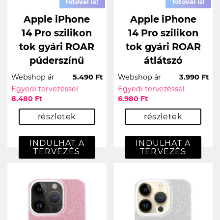
fotóval is!
fotóval is!
Apple iPhone
Apple iPhone
14 Pro szilikon
14 Pro szilikon
tok gyári ROAR
tok gyári ROAR
púderszínű
átlátszó
Webshop ár
5.490 Ft
Webshop ár
3.990 Ft
Egyedi tervezéssel
Egyedi tervezéssel
8.480 Ft
6.980 Ft
részletek
részletek
INDULHAT A
INDULHAT A
TERVEZÉS
TERVEZÉS