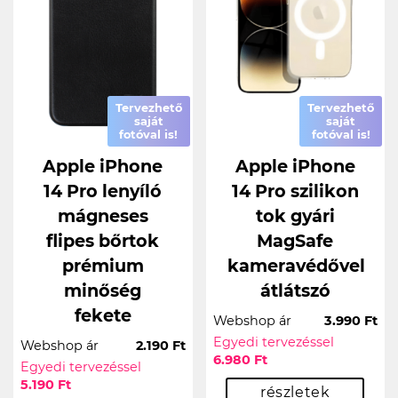
Tervezhető
Tervezhető
saját
saját
fotóval is!
fotóval is!
Apple iPhone
Apple iPhone
14 Pro lenyíló
14 Pro szilikon
mágneses
tok gyári
flipes bőrtok
MagSafe
prémium
kameravédővel
minőség
átlátszó
fekete
Webshop ár
3.990 Ft
Egyedi tervezéssel
Webshop ár
2.190 Ft
6.980 Ft
Egyedi tervezéssel
5.190 Ft
részletek