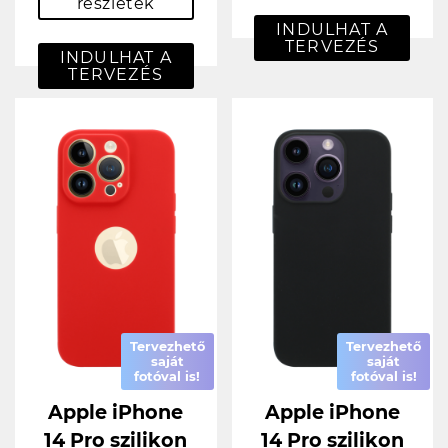
részletek
INDULHAT A
TERVEZÉS
INDULHAT A
TERVEZÉS
Tervezhető
Tervezhető
saját
saját
fotóval is!
fotóval is!
Apple iPhone
Apple iPhone
14 Pro szilikon
14 Pro szilikon