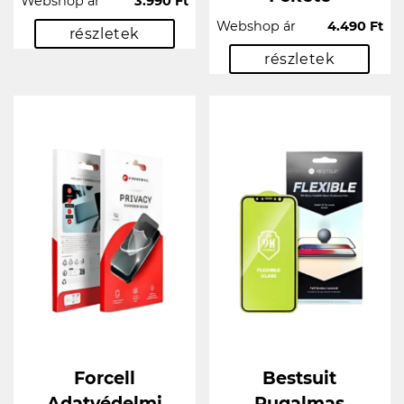
Webshop ár
3.990 Ft
Webshop ár
4.490 Ft
részletek
részletek
Forcell
Bestsuit
Adatvédelmi
Rugalmas