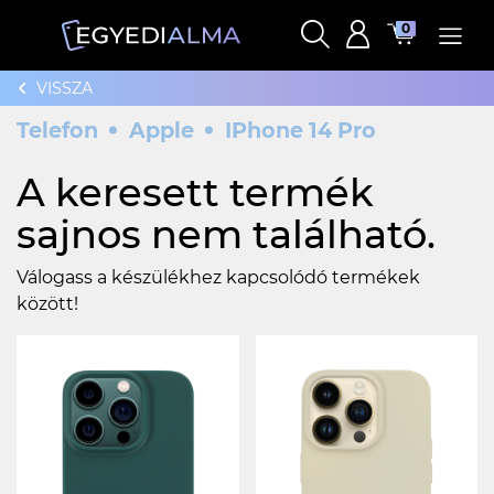
0
VISSZA
Telefon
Apple
IPhone 14 Pro
A keresett termék
sajnos nem található.
Válogass a készülékhez kapcsolódó termékek
között!