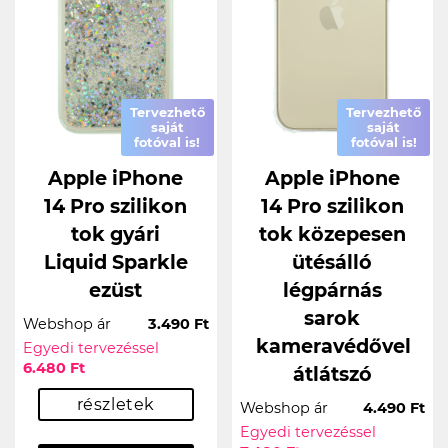
Tervezhető
Tervezhető
saját
saját
fotóval is!
fotóval is!
Apple iPhone
Apple iPhone
14 Pro szilikon
14 Pro szilikon
tok gyári
tok közepesen
Liquid Sparkle
ütésálló
ezüst
légpárnás
sarok
Webshop ár
3.490 Ft
kameravédővel
Egyedi tervezéssel
6.480 Ft
átlátszó
részletek
Webshop ár
4.490 Ft
Egyedi tervezéssel