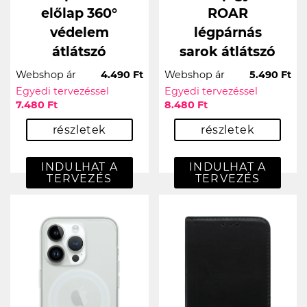
előlap 360°
ROAR
védelem
légpárnás
átlátszó
sarok átlátszó
Webshop ár
4.490 Ft
Webshop ár
5.490 Ft
Egyedi tervezéssel
Egyedi tervezéssel
7.480 Ft
8.480 Ft
részletek
részletek
INDULHAT A
INDULHAT A
TERVEZÉS
TERVEZÉS