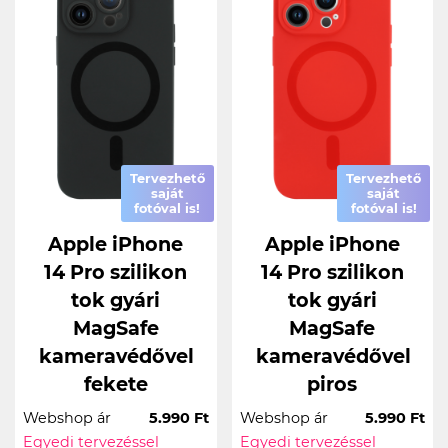
Tervezhető
Tervezhető
saját
saját
fotóval is!
fotóval is!
Apple iPhone
Apple iPhone
14 Pro szilikon
14 Pro szilikon
tok gyári
tok gyári
MagSafe
MagSafe
kameravédővel
kameravédővel
fekete
piros
Webshop ár
5.990 Ft
Webshop ár
5.990 Ft
Egyedi tervezéssel
Egyedi tervezéssel