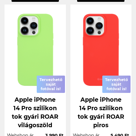
Tervezhető
Tervezhető
saját
saját
fotóval is!
fotóval is!
Apple iPhone
Apple iPhone
14 Pro szilikon
14 Pro szilikon
tok gyári ROAR
tok gyári ROAR
világoszöld
piros
Webshop ár
3.990 Ft
Webshop ár
5.490 Ft