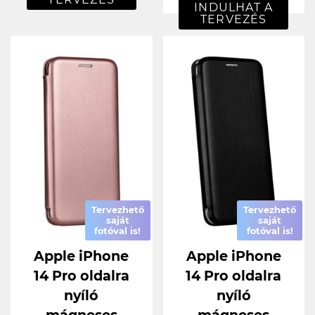
INDULHAT A
TERVEZÉS
Tervezhető
Tervezhető
saját
saját
fotóval is!
fotóval is!
Apple iPhone
Apple iPhone
14 Pro oldalra
14 Pro oldalra
nyíló
nyíló