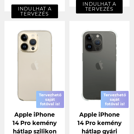
INDULHAT A
INDULHAT A
TERVEZÉS
TERVEZÉS
Tervezhető
Tervezhető
saját
saját
fotóval is!
fotóval is!
Apple iPhone
Apple iPhone
14 Pro kemény
14 Pro kemény
hátlap szilikon
hátlap gyári