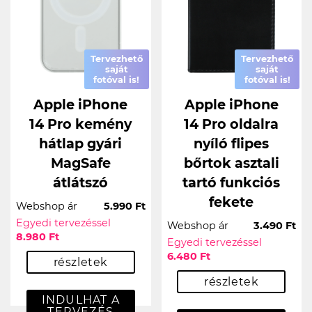
Tervezhető
Tervezhető
saját
saját
fotóval is!
fotóval is!
Apple iPhone
Apple iPhone
14 Pro kemény
14 Pro oldalra
hátlap gyári
nyíló flipes
MagSafe
bőrtok asztali
átlátszó
tartó funkciós
fekete
Webshop ár
5.990 Ft
Egyedi tervezéssel
Webshop ár
3.490 Ft
8.980 Ft
Egyedi tervezéssel
6.480 Ft
részletek
részletek
INDULHAT A
TERVEZÉS