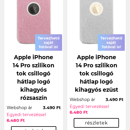
Tervezhető
Tervezhető
saját
saját
fotóval is!
fotóval is!
Apple iPhone
Apple iPhone
14 Pro szilikon
14 Pro szilikon
tok csillogó
tok csillogó
hátlap logó
hátlap logó
kihagyós
kihagyós ezüst
rózsaszín
Webshop ár
3.490 Ft
Egyedi tervezéssel
Webshop ár
3.490 Ft
6.480 Ft
Egyedi tervezéssel
6.480 Ft
részletek