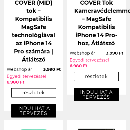
COVER (MID)
COVER Tok
tok –
Kameravédelemme
Kompatibilis
– MagSafe
MagSafe
Kompatibilis
technológiával
iPhone 14 Pro-
az iPhone 14
hoz, Átlátszó
Pro számára |
Webshop ár
3.990 Ft
Átlátszó
Egyedi tervezéssel
6.980 Ft
Webshop ár
3.990 Ft
Egyedi tervezéssel
részletek
6.980 Ft
INDULHAT A
részletek
TERVEZÉS
INDULHAT A
TERVEZÉS