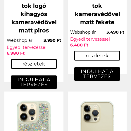
tok logó
tok
kihagyós
kameravédővel
kameravédővel
matt fekete
matt piros
Webshop ár
3.490 Ft
Egyedi tervezéssel
Webshop ár
3.990 Ft
6.480 Ft
Egyedi tervezéssel
6.980 Ft
részletek
részletek
INDULHAT A
TERVEZÉS
INDULHAT A
TERVEZÉS