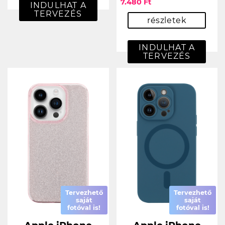
7.480 Ft
INDULHAT A
TERVEZÉS
részletek
INDULHAT A
TERVEZÉS
Tervezhető
Tervezhető
saját
saját
fotóval is!
fotóval is!