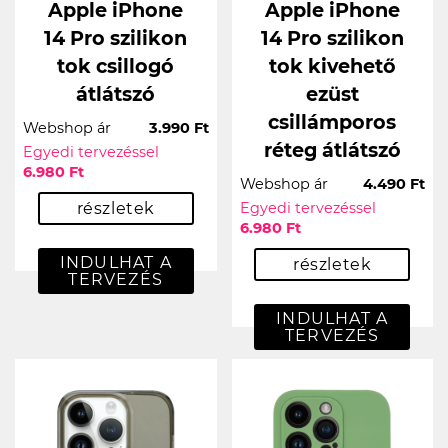
Apple iPhone
Apple iPhone
14 Pro szilikon
14 Pro szilikon
tok csillogó
tok kivehető
átlátszó
ezüst
csillámporos
Webshop ár
3.990 Ft
réteg átlátszó
Egyedi tervezéssel
6.980 Ft
Webshop ár
4.490 Ft
részletek
Egyedi tervezéssel
6.980 Ft
INDULHAT A
részletek
TERVEZÉS
INDULHAT A
TERVEZÉS