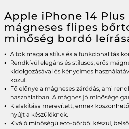
Apple iPhone 14 Plus 
mágneses flipes bőr
minőség bordó
leírás
A tok maga a stílus és a funkcionalitás k
Rendkívül elegáns és stílusos, erős mágne
kidolgozásával és kényelmes használatáva
közül.
Fő előnye a mágneses záródás, ami rend
használatban. A mágnes jó minősége gara
Kialakítása merevített, ennek köszönhe
nyújt a készüléknek.
Kiváló minőségű eco-bőrből készül, belső 