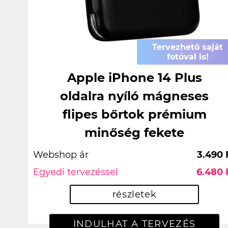
Tervezhető saját
fotóval is!
Apple iPhone 14 Plus
oldalra nyíló mágneses
flipes bőrtok prémium
minőség fekete
Webshop ár
3.490 
Egyedi tervezéssel
6.480 
részletek
INDULHAT A TERVEZÉS