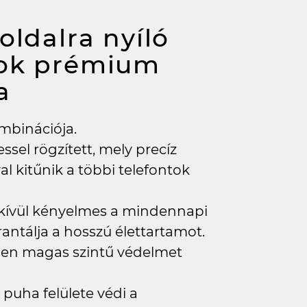
oldalra nyíló
tok prémium
a
ombinációja.
ssel rögzített, mely precíz
l kitűnik a többi telefontok
kívül kényelmes a mindennapi
ntálja a hosszú élettartamot.
tően magas szintű védelmet
puha felülete védi a