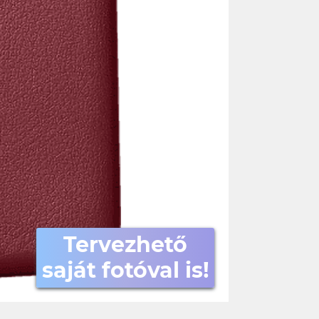
Tervezhető
saját fotóval is!