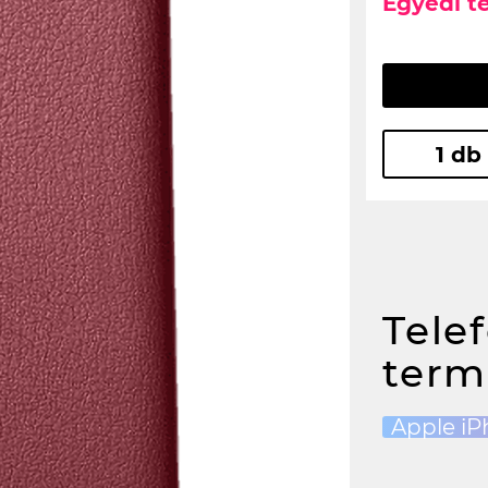
Egyedi t
1 db
Tele
term
Apple iP