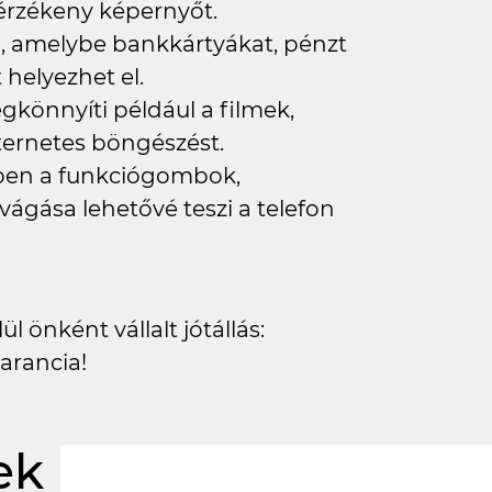
z érzékeny képernyőt.
eb, amelybe bankkártyákat, pénzt
elyezhet el.
könnyíti például a filmek,
ternetes böngészést.
lyben a funkciógombok,
vágása lehetővé teszi a telefon
l önként vállalt jótállás:
arancia!
ek