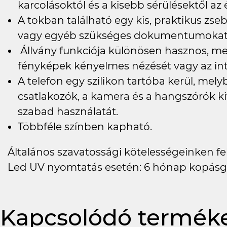
karcolásoktól és a kisebb sérülésektől a
A tokban található egy kis, praktikus zs
vagy egyéb szükséges dokumentumokat h
Állvány funkciója különösen hasznos, meg
fényképek kényelmes nézését vagy az in
A telefon egy szilikon tartóba kerül, me
csatlakozók, a kamera és a hangszórók ki
szabad használatát.
Többféle színben kapható.
Általános szavatossági kötelességeinken felü
Led UV nyomtatás esetén: 6 hónap kopásg
Kapcsolódó termék