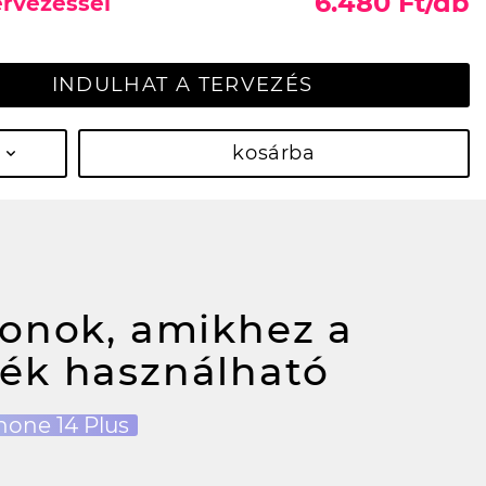
6.480 Ft/db
ervezéssel
INDULHAT A TERVEZÉS
kosárba
fonok, amikhez a
ék használható
hone 14 Plus