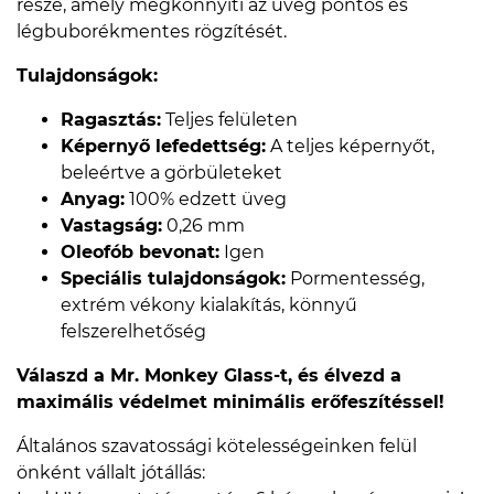
része, amely megkönnyíti az üveg pontos és
légbuborékmentes rögzítését.
Tulajdonságok:
Ragasztás:
Teljes felületen
Képernyő lefedettség:
A teljes képernyőt,
beleértve a görbületeket
Anyag:
100% edzett üveg
Vastagság:
0,26 mm
Oleofób bevonat:
Igen
Speciális tulajdonságok:
Pormentesség,
extrém vékony kialakítás, könnyű
felszerelhetőség
Válaszd a Mr. Monkey Glass-t, és élvezd a
maximális védelmet minimális erőfeszítéssel!
Általános szavatossági kötelességeinken felül
önként vállalt jótállás: