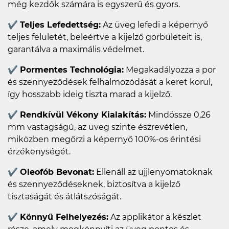
még kezdők számára is egyszerű és gyors.
✔
Teljes Lefedettség:
Az üveg lefedi a képernyő
teljes felületét, beleértve a kijelző görbületeit is,
garantálva a maximális védelmet.
✔
Pormentes Technológia:
Megakadályozza a por
és szennyeződések felhalmozódását a keret körül,
így hosszabb ideig tiszta marad a kijelző.
✔
Rendkívül Vékony Kialakítás:
Mindössze 0,26
mm vastagságú, az üveg szinte észrevétlen,
miközben megőrzi a képernyő 100%-os érintési
érzékenységét.
✔
Oleofób Bevonat:
Ellenáll az ujjlenyomatoknak
és szennyeződéseknek, biztosítva a kijelző
tisztaságát és átlátszóságát.
✔
Könnyű Felhelyezés:
Az applikátor a készlet