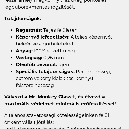
része, amely megkönnyíti az üveg pontos és
légbuborékmentes rögzítését.
Tulajdonságok:
Ragasztás:
Teljes felületen
Képernyő lefedettség:
A teljes képernyőt,
beleértve a görbületeket
Anyag:
100% edzett üveg
Vastagság:
0,26 mm
Oleofób bevonat:
Igen
Speciális tulajdonságok:
Pormentesség,
extrém vékony kialakítás, könnyű
felszerelhetőség
Válaszd a Mr. Monkey Glass-t, és élvezd a
maximális védelmet minimális erőfeszítéssel!
Általános szavatossági kötelességeinken felül
önként vállalt jótállás: