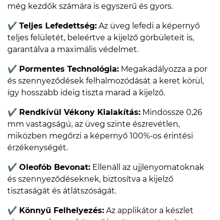
még kezdők számára is egyszerű és gyors.
✔
Teljes Lefedettség:
Az üveg lefedi a képernyő
teljes felületét, beleértve a kijelző görbületeit is,
garantálva a maximális védelmet.
✔
Pormentes Technológia:
Megakadályozza a por
és szennyeződések felhalmozódását a keret körül,
így hosszabb ideig tiszta marad a kijelző.
✔
Rendkívül Vékony Kialakítás:
Mindössze 0,26
mm vastagságú, az üveg szinte észrevétlen,
miközben megőrzi a képernyő 100%-os érintési
érzékenységét.
✔
Oleofób Bevonat:
Ellenáll az ujjlenyomatoknak
és szennyeződéseknek, biztosítva a kijelző
tisztaságát és átlátszóságát.
✔
Könnyű Felhelyezés:
Az applikátor a készlet