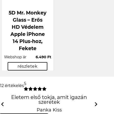
5D Mr. Monkey
Glass – Erős
HD Védelem
Apple iPhone
14 Plus-hoz,
Fekete
Webshop ár
6.490 Ft
részletek
5
12 értékelés
Életem első tokja, amit igazán szeretek
Previous
N
Panka Kiss