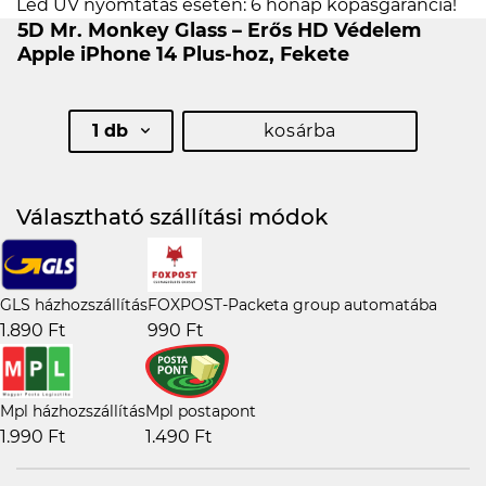
Led UV nyomtatás esetén: 6 hónap kopásgarancia!
5D Mr. Monkey Glass – Erős HD Védelem
Apple iPhone 14 Plus-hoz, Fekete
1 db
kosárba
Választható szállítási módok
GLS házhozszállítás
FOXPOST-Packeta group automatába
1.890 Ft
990 Ft
Mpl házhozszállítás
Mpl postapont
1.990 Ft
1.490 Ft