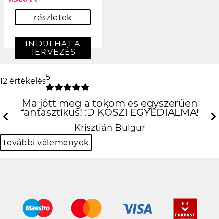
részletek
INDULHAT A
TERVEZÉS
5
12 értékelés
Ma jött meg a tokom és egyszerűen
fantasztikus! :D KÖSZI EGYEDIALMA!
Previous
N
Krisztián Bulgur
további vélemények