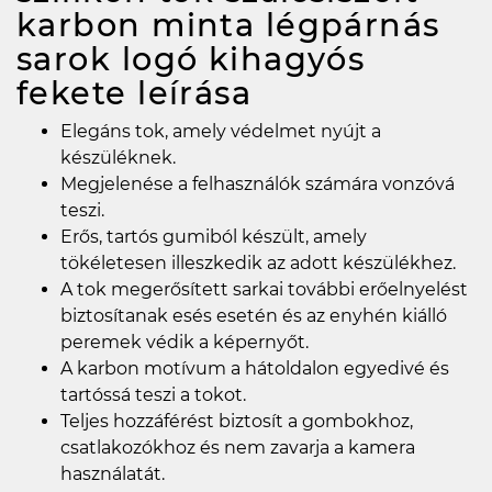
karbon minta légpárnás
sarok logó kihagyós
fekete
leírása
Elegáns tok, amely védelmet nyújt a
készüléknek.
Megjelenése a felhasználók számára vonzóvá
teszi.
Erős, tartós gumiból készült, amely
tökéletesen illeszkedik az adott készülékhez.
A tok megerősített sarkai további erőelnyelést
biztosítanak esés esetén és az enyhén kiálló
peremek védik a képernyőt.
A karbon motívum a hátoldalon egyedivé és
tartóssá teszi a tokot.
Teljes hozzáférést biztosít a gombokhoz,
csatlakozókhoz és nem zavarja a kamera
használatát.