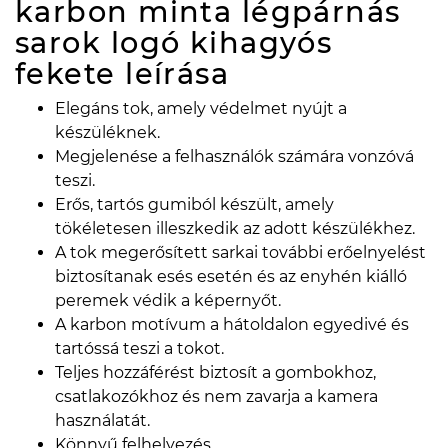
karbon minta légpárnás
sarok logó kihagyós
fekete
leírása
Elegáns tok, amely védelmet nyújt a
készüléknek.
Megjelenése a felhasználók számára vonzóvá
teszi.
Erős, tartós gumiból készült, amely
tökéletesen illeszkedik az adott készülékhez.
A tok megerősített sarkai további erőelnyelést
biztosítanak esés esetén és az enyhén kiálló
peremek védik a képernyőt.
A karbon motívum a hátoldalon egyedivé és
tartóssá teszi a tokot.
Teljes hozzáférést biztosít a gombokhoz,
csatlakozókhoz és nem zavarja a kamera
használatát.
Könnyű felhelyezés