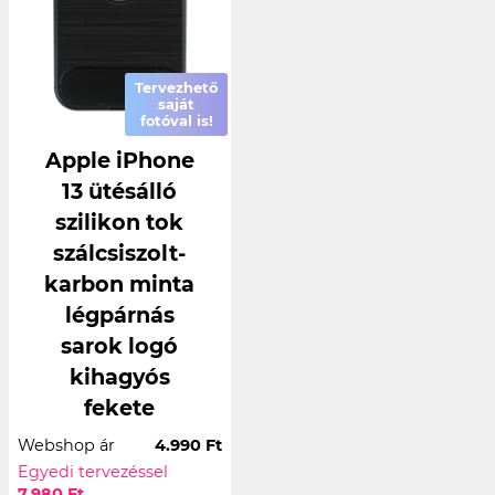
Tervezhető
saját
fotóval is!
Apple iPhone
13 ütésálló
szilikon tok
szálcsiszolt-
karbon minta
légpárnás
sarok logó
kihagyós
fekete
Webshop ár
4.990 Ft
Egyedi tervezéssel
7.980 Ft