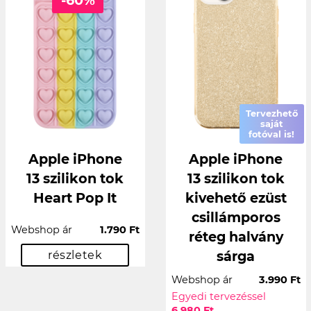
Tervezhető
saját
fotóval is!
Apple iPhone
Apple iPhone
13 szilikon tok
13 szilikon tok
Heart Pop It
kivehető ezüst
csillámporos
Webshop ár
1.790 Ft
réteg halvány
sárga
részletek
Webshop ár
3.990 Ft
Egyedi tervezéssel
6.980 Ft