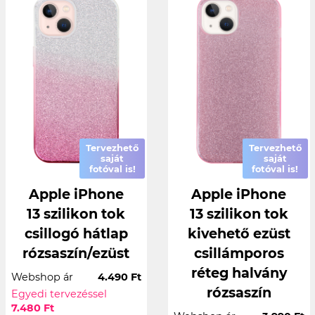
Tervezhető
Tervezhető
saját
saját
fotóval is!
fotóval is!
Apple iPhone
Apple iPhone
13 szilikon tok
13 szilikon tok
csillogó hátlap
kivehető ezüst
rózsaszín/ezüst
csillámporos
réteg halvány
Webshop ár
4.490 Ft
rózsaszín
Egyedi tervezéssel
7.480 Ft