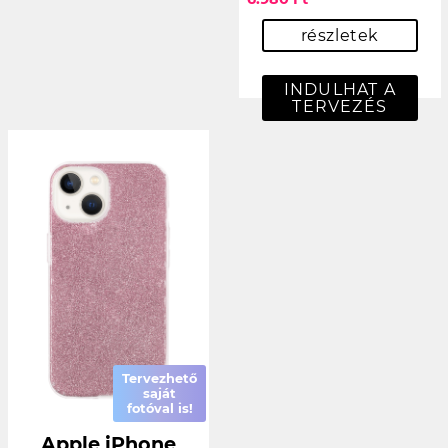
részletek
INDULHAT A
TERVEZÉS
Tervezhető
saját
fotóval is!
Apple iPhone