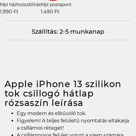
Mpl házhozszállítás
Mpl postapont
1.990 Ft
1.490 Ft
Szállítás: 2-5 munkanap
Apple iPhone 13 szilikon
tok csillogó hátlap
rózsaszín
leírása
Egy modern és elbűvölő tok.
Figyelem! A teljes felületű nyomtatás eltakarja
a csillámos réteget!
A csillámporos felület vonzó a szem számára.