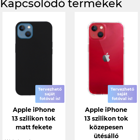
Kapcsolódó termékek
Tervezhető
Tervezhető
saját
saját
fotóval is!
fotóval is!
Apple iPhone
Apple iPhone
13 szilikon tok
13 szilikon tok
matt fekete
közepesen
ütésálló