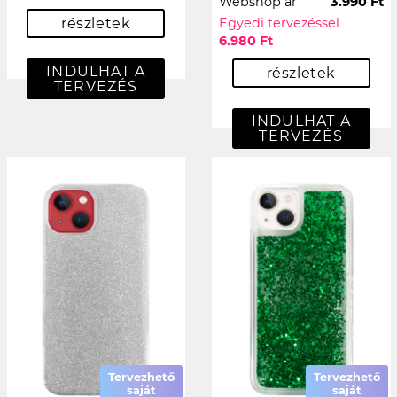
Webshop ár
3.990 Ft
részletek
Egyedi tervezéssel
6.980 Ft
INDULHAT A
részletek
TERVEZÉS
INDULHAT A
TERVEZÉS
Tervezhető
Tervezhető
saját
saját