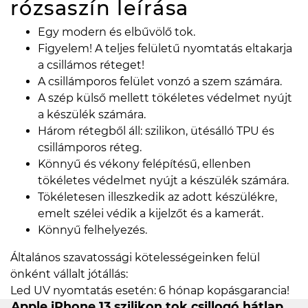
rózsaszín
leírása
Egy modern és elbűvölő tok.
Figyelem! A teljes felületű nyomtatás eltakarja
a csillámos réteget!
A csillámporos felület vonzó a szem számára.
A szép külső mellett tökéletes védelmet nyújt
a készülék számára.
Három rétegből áll: szilikon, ütésálló TPU és
csillámporos réteg.
Könnyű és vékony felépítésű, ellenben
tökéletes védelmet nyújt a készülék számára.
Tökéletesen illeszkedik az adott készülékre,
emelt szélei védik a kijelzőt és a kamerát.
Könnyű felhelyezés.
Általános szavatossági kötelességeinken felül
önként vállalt jótállás:
Led UV nyomtatás esetén: 6 hónap kopásgarancia!
Apple iPhone 13 szilikon tok csillogó hátlap