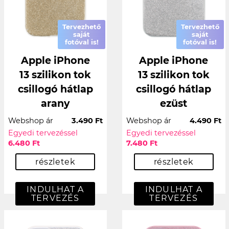
Tervezhető
Tervezhető
saját
saját
fotóval is!
fotóval is!
Apple iPhone
Apple iPhone
13 szilikon tok
13 szilikon tok
csillogó hátlap
csillogó hátlap
arany
ezüst
Webshop ár
3.490 Ft
Webshop ár
4.490 Ft
Egyedi tervezéssel
Egyedi tervezéssel
6.480 Ft
7.480 Ft
részletek
részletek
INDULHAT A
INDULHAT A
TERVEZÉS
TERVEZÉS