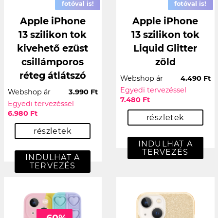
fotóval is!
fotóval is!
Apple iPhone
Apple iPhone
13 szilikon tok
13 szilikon tok
kivehető ezüst
Liquid Glitter
csillámporos
zöld
réteg átlátszó
Webshop ár
4.490 Ft
Egyedi tervezéssel
Webshop ár
3.990 Ft
7.480 Ft
Egyedi tervezéssel
6.980 Ft
részletek
részletek
INDULHAT A
TERVEZÉS
INDULHAT A
TERVEZÉS
-60%