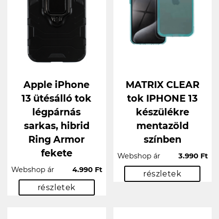
Apple iPhone
MATRIX CLEAR
13 ütésálló tok
tok IPHONE 13
légpárnás
készülékre
sarkas, hibrid
mentazöld
Ring Armor
színben
fekete
Webshop ár
3.990 Ft
Webshop ár
4.990 Ft
részletek
részletek