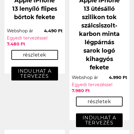
Apple iPhone
Apple iPhone
13 lenyíló flipes
13 ütésálló
bőrtok fekete
szilikon tok
szálcsiszolt-
Webshop ár
4.490 Ft
karbon minta
Egyedi tervezéssel
légpárnás
7.480 Ft
sarok logó
részletek
kihagyós
fekete
INDULHAT A
TERVEZÉS
Webshop ár
4.990 Ft
Egyedi tervezéssel
7.980 Ft
részletek
INDULHAT A
TERVEZÉS