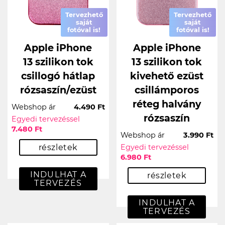
Tervezhető
Tervezhető
saját
saját
fotóval is!
fotóval is!
Apple iPhone
Apple iPhone
13 szilikon tok
13 szilikon tok
csillogó hátlap
kivehető ezüst
rózsaszín/ezüst
csillámporos
réteg halvány
Webshop ár
4.490 Ft
rózsaszín
Egyedi tervezéssel
7.480 Ft
Webshop ár
3.990 Ft
részletek
Egyedi tervezéssel
6.980 Ft
INDULHAT A
részletek
TERVEZÉS
INDULHAT A
TERVEZÉS