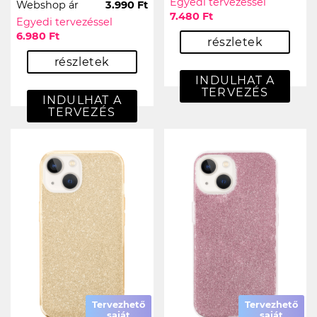
Egyedi tervezéssel
Webshop ár
3.990 Ft
7.480 Ft
Egyedi tervezéssel
6.980 Ft
részletek
részletek
INDULHAT A
TERVEZÉS
INDULHAT A
TERVEZÉS
Tervezhető
Tervezhető
saját
saját