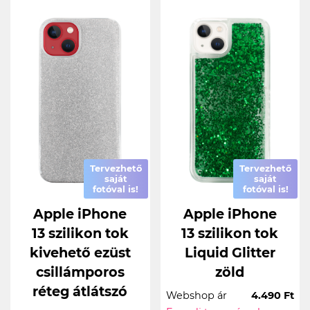
Tervezhető
Tervezhető
saját
saját
fotóval is!
fotóval is!
Apple iPhone
Apple iPhone
13 szilikon tok
13 szilikon tok
kivehető ezüst
Liquid Glitter
csillámporos
zöld
réteg átlátszó
Webshop ár
4.490 Ft