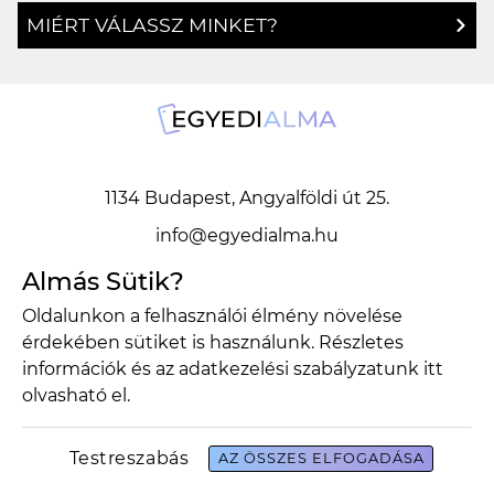
MIÉRT VÁLASSZ MINKET?
1134 Budapest, Angyalföldi út 25.
info@egyedialma.hu
Almás Sütik?
1134 Budapest, Angyalföldi út 25.
Oldalunkon a felhasználói élmény növelése
érdekében sütiket is használunk. Részletes
info@egyedialma.hu
információk és az adatkezelési szabályzatunk
itt
olvasható el.
Adatkezelési szabályzat
Általános szerződési feltételek
Testreszabás
AZ ÖSSZES ELFOGADÁSA
Copyright 2026 Egyedialma Design by BrandBar