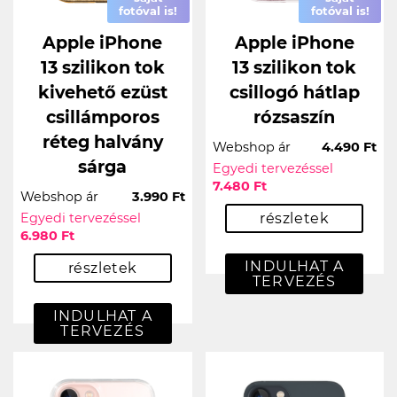
fotóval is!
fotóval is!
Apple iPhone
Apple iPhone
13 szilikon tok
13 szilikon tok
kivehető ezüst
csillogó hátlap
csillámporos
rózsaszín
réteg halvány
Webshop ár
4.490 Ft
sárga
Egyedi tervezéssel
7.480 Ft
Webshop ár
3.990 Ft
Egyedi tervezéssel
részletek
6.980 Ft
INDULHAT A
részletek
TERVEZÉS
INDULHAT A
TERVEZÉS