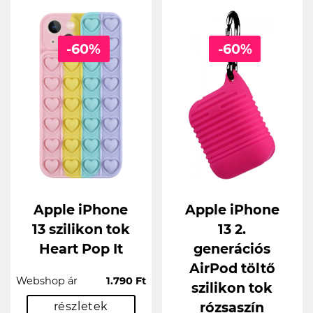
-60%
-60%
Apple iPhone
Apple iPhone
13 szilikon tok
13 2.
Heart Pop It
generációs
AirPod töltő
Webshop ár
1.790 Ft
szilikon tok
rózsaszín
részletek