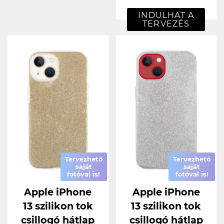
INDULHAT A
TERVEZÉS
Tervezhető
Tervezhető
saját
saját
fotóval is!
fotóval is!
Apple iPhone
Apple iPhone
13 szilikon tok
13 szilikon tok
csillogó hátlap
csillogó hátlap