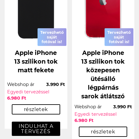
Tervezhető
Tervezhető
saját
saját
fotóval is!
fotóval is!
Apple iPhone
Apple iPhone
13 szilikon tok
13 szilikon tok
matt fekete
közepesen
ütésálló
Webshop ár
3.990 Ft
légpárnás
Egyedi tervezéssel
sarok átlátszó
6.980 Ft
Webshop ár
3.990 Ft
részletek
Egyedi tervezéssel
6.980 Ft
INDULHAT A
TERVEZÉS
részletek