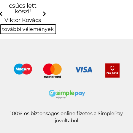
csúcs lett
köszi!
Previous
Next
Viktor Kovács
további vélemények
100%-os biztonságos online fizetés a SimplePay
jóvoltából