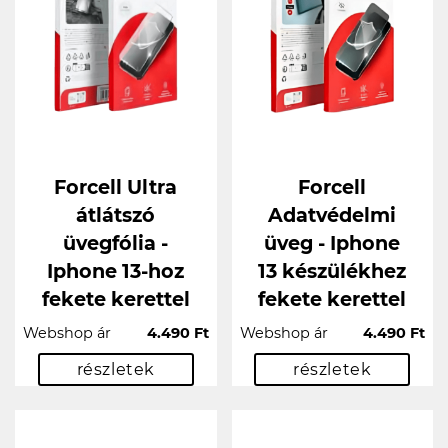
Forcell Ultra
Forcell
átlátszó
Adatvédelmi
üvegfólia -
üveg - Iphone
Iphone 13-hoz
13 készülékhez
fekete kerettel
fekete kerettel
Webshop ár
4.490 Ft
Webshop ár
4.490 Ft
részletek
részletek