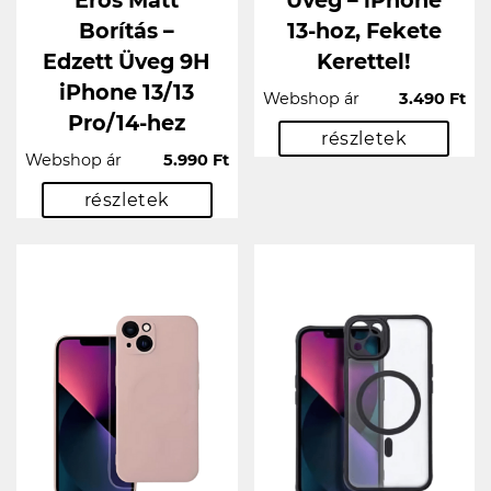
Erős Matt
Üveg – iPhone
Borítás –
13-hoz, Fekete
Edzett Üveg 9H
Kerettel!
iPhone 13/13
Webshop ár
3.490 Ft
Pro/14-hez
részletek
Webshop ár
5.990 Ft
részletek