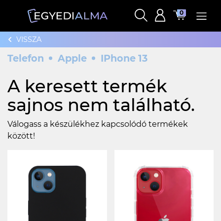
0
VISSZA
Telefon
Apple
IPhone 13
A keresett termék
sajnos nem található.
Válogass a készülékhez kapcsolódó termékek
között!