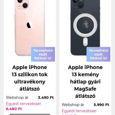
Tervezhető
Tervezhető
saját
saját
fotóval is!
fotóval is!
Apple iPhone
Apple iPhone
13 szilikon tok
13 kemény
ultravékony
hátlap gyári
átlátszó
MagSafe
átlátszó
Webshop ár
3.490 Ft
Egyedi tervezéssel
Webshop ár
5.990 Ft
6.480 Ft
Egyedi tervezéssel