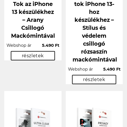
Tok az iPhone
tok iPhone 13-
13 készülékhez
hoz
– Arany
készülékhez –
Csillogó
Stílus és
Mackómintával
védelem
csillogó
Webshop ár
5.490 Ft
rózsaszín
részletek
mackómintával
Webshop ár
5.490 Ft
részletek