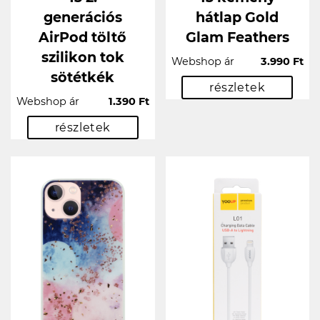
generációs
hátlap Gold
AirPod töltő
Glam Feathers
szilikon tok
Webshop ár
3.990 Ft
sötétkék
részletek
Webshop ár
1.390 Ft
részletek