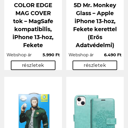
COLOR EDGE
5D Mr. Monkey
MAG COVER
Glass – Apple
tok – MagSafe
iPhone 13-hoz,
kompatibilis,
Fekete kerettel
iPhone 13-hoz,
(Erős
Fekete
Adatvédelmi)
Webshop ár
5.990 Ft
Webshop ár
6.490 Ft
részletek
részletek