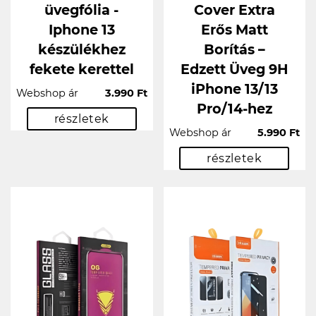
üvegfólia -
Cover Extra
Iphone 13
Erős Matt
készülékhez
Borítás –
fekete kerettel
Edzett Üveg 9H
iPhone 13/13
Webshop ár
3.990 Ft
Pro/14-hez
részletek
Webshop ár
5.990 Ft
részletek