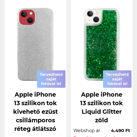
Tervezhető
Tervezhető
saját
saját
fotóval is!
fotóval is!
Apple iPhone
Apple iPhone
13 szilikon tok
13 szilikon tok
kivehető ezüst
Liquid Glitter
csillámporos
zöld
réteg átlátszó
Webshop ár
4.490 Ft