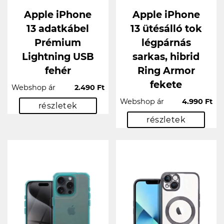
Apple iPhone
Apple iPhone
13 adatkábel
13 ütésálló tok
Prémium
légpárnás
Lightning USB
sarkas, hibrid
fehér
Ring Armor
fekete
Webshop ár
2.490 Ft
Webshop ár
4.990 Ft
részletek
részletek