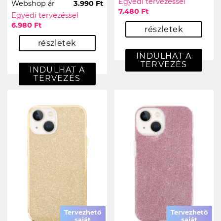
Egyedi tervezéssel
Webshop ár
3.990 Ft
7.480 Ft
Egyedi tervezéssel
6.980 Ft
részletek
részletek
INDULHAT A
TERVEZÉS
INDULHAT A
TERVEZÉS
Tervezhető
Tervezhető
saját
saját