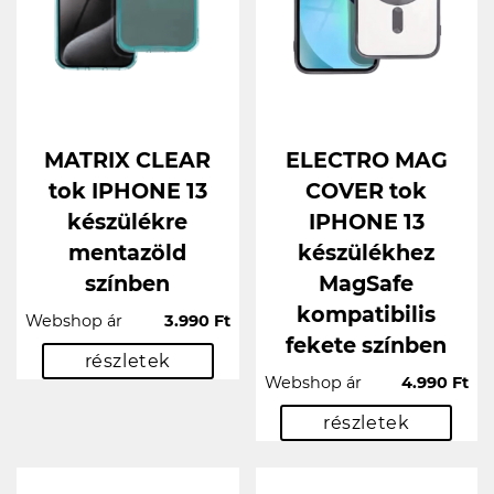
MATRIX CLEAR
ELECTRO MAG
tok IPHONE 13
COVER tok
készülékre
IPHONE 13
mentazöld
készülékhez
színben
MagSafe
kompatibilis
Webshop ár
3.990 Ft
fekete színben
részletek
Webshop ár
4.990 Ft
részletek