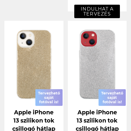
INDULHAT A
TERVEZÉS
Tervezhető
Tervezhető
saját
saját
fotóval is!
fotóval is!
Apple iPhone
Apple iPhone
13 szilikon tok
13 szilikon tok
csillogó hátlap
csillogó hátlap