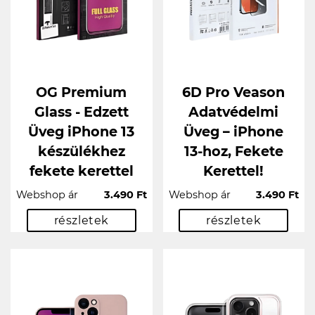
OG Premium
6D Pro Veason
Glass - Edzett
Adatvédelmi
Üveg iPhone 13
Üveg – iPhone
készülékhez
13-hoz, Fekete
fekete kerettel
Kerettel!
Webshop ár
3.490 Ft
Webshop ár
3.490 Ft
részletek
részletek