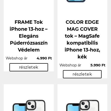
FRAME Tok
COLOR EDGE
iPhone 13-hoz –
MAG COVER
Elegáns
tok – MagSafe
Púderrózsaszín
kompatibilis
Védelem
iPhone 13-hoz,
kék
Webshop ár
4.990 Ft
Webshop ár
5.990 Ft
részletek
részletek