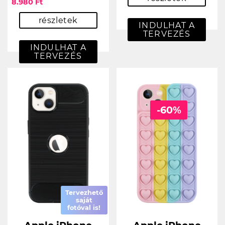
8.980 Ft
részletek
INDULHAT A
TERVEZÉS
INDULHAT A
TERVEZÉS
-60%
Tervezhető
saját
fotóval is!