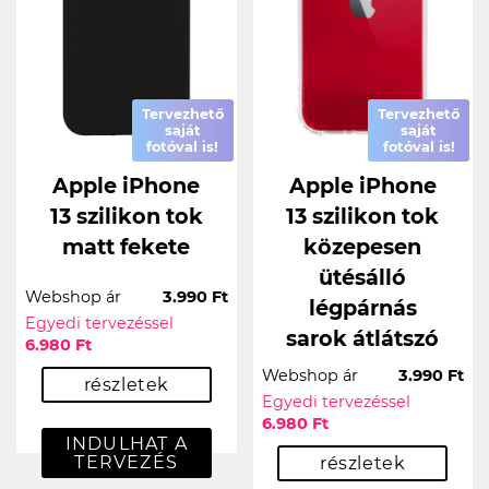
Tervezhető
Tervezhető
saját
saját
fotóval is!
fotóval is!
Apple iPhone
Apple iPhone
13 szilikon tok
13 szilikon tok
matt fekete
közepesen
ütésálló
Webshop ár
3.990 Ft
légpárnás
Egyedi tervezéssel
sarok átlátszó
6.980 Ft
Webshop ár
3.990 Ft
részletek
Egyedi tervezéssel
6.980 Ft
INDULHAT A
TERVEZÉS
részletek