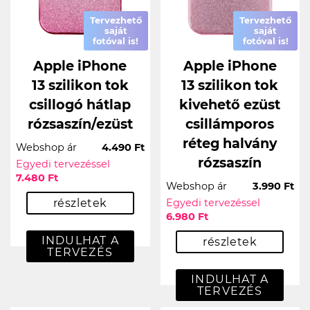
Tervezhető
Tervezhető
saját
saját
fotóval is!
fotóval is!
Apple iPhone
Apple iPhone
13 szilikon tok
13 szilikon tok
csillogó hátlap
kivehető ezüst
rózsaszín/ezüst
csillámporos
réteg halvány
Webshop ár
4.490 Ft
rózsaszín
Egyedi tervezéssel
7.480 Ft
Webshop ár
3.990 Ft
részletek
Egyedi tervezéssel
6.980 Ft
INDULHAT A
részletek
TERVEZÉS
INDULHAT A
TERVEZÉS