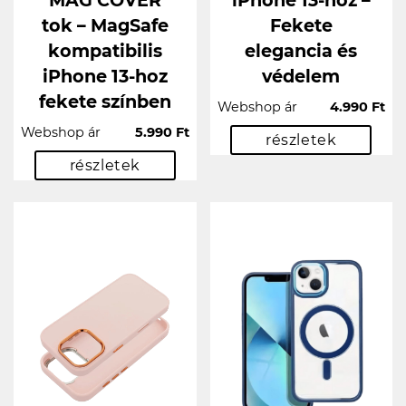
MAG COVER
iPhone 13-hoz –
tok – MagSafe
Fekete
kompatibilis
elegancia és
iPhone 13-hoz
védelem
fekete színben
Webshop ár
4.990 Ft
Webshop ár
5.990 Ft
részletek
részletek