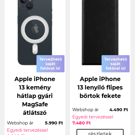
Tervezhető
Tervezhető
saját
saját
fotóval is!
fotóval is!
Apple iPhone
Apple iPhone
13 kemény
13 lenyíló flipes
hátlap gyári
bőrtok fekete
MagSafe
Webshop ár
4.490 Ft
átlátszó
Egyedi tervezéssel
Webshop ár
5.990 Ft
7.480 Ft
Egyedi tervezéssel
részletek