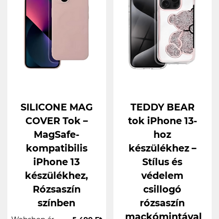
SILICONE MAG
TEDDY BEAR
COVER Tok –
tok iPhone 13-
MagSafe-
hoz
kompatibilis
készülékhez –
iPhone 13
Stílus és
készülékhez,
védelem
Rózsaszín
csillogó
színben
rózsaszín
mackómintával