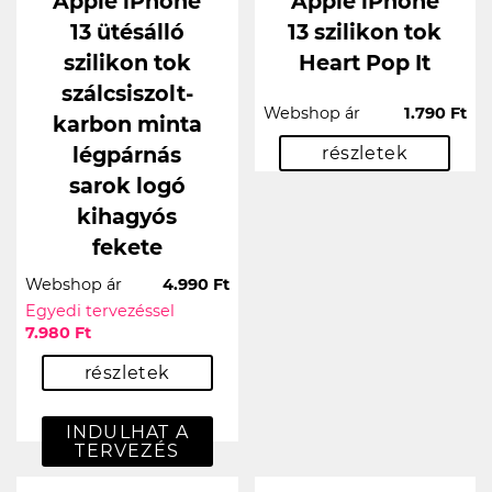
Apple iPhone
Apple iPhone
13 ütésálló
13 szilikon tok
szilikon tok
Heart Pop It
szálcsiszolt-
Webshop ár
1.790 Ft
karbon minta
légpárnás
részletek
sarok logó
kihagyós
fekete
Webshop ár
4.990 Ft
Egyedi tervezéssel
7.980 Ft
részletek
INDULHAT A
TERVEZÉS