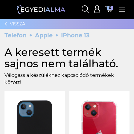
0
VISSZA
Telefon
Apple
IPhone 13
A keresett termék
sajnos nem található.
Válogass a készülékhez kapcsolódó termékek
között!