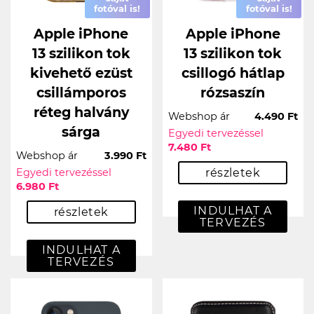
fotóval is!
fotóval is!
Apple iPhone
Apple iPhone
13 szilikon tok
13 szilikon tok
kivehető ezüst
csillogó hátlap
csillámporos
rózsaszín
réteg halvány
Webshop ár
4.490 Ft
sárga
Egyedi tervezéssel
7.480 Ft
Webshop ár
3.990 Ft
Egyedi tervezéssel
részletek
6.980 Ft
INDULHAT A
részletek
TERVEZÉS
INDULHAT A
TERVEZÉS