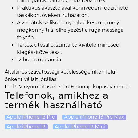
fülhallgatók töltőtokjához tervezték.
Praktikus akasztójával könnyedén rögzíthető
táskákon, öveken, ruházaton.
A védőtok szilikon anyagból készült, mely
megkönnyíti a felhelyezést a rugalmassága
folytán.
Tartós, ütésálló, színtartó kivitele minőségi
kiegészítővé teszi.
12 hónap garancia
Általános szavatossági kötelességeinken felül
önként vállalt jótállás:
Led UV nyomtatás esetén: 6 hónap kopásgarancia!
Telefonok, amikhez a
termék használható
Apple iPhone 13 Pro
Apple iPhone 13 Pro Max
Apple iPhone 13
Apple iPhone 13 Mini