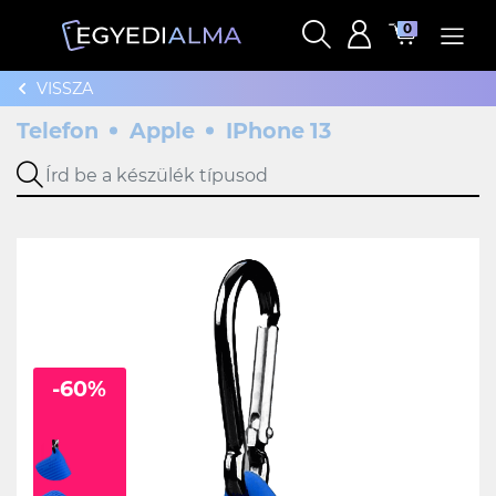
0
VISSZA
Telefon
Apple
IPhone 13
-60%