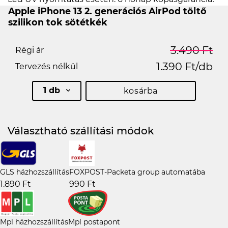
Apple iPhone 13 2. generációs AirPod töltő
szilikon tok sötétkék
3.490 Ft
Régi ár
1.390 Ft/db
Tervezés nélkül
1 db
kosárba
Választható szállítási módok
GLS házhozszállítás
FOXPOST-Packeta group automatába
1.890 Ft
990 Ft
Mpl házhozszállítás
Mpl postapont