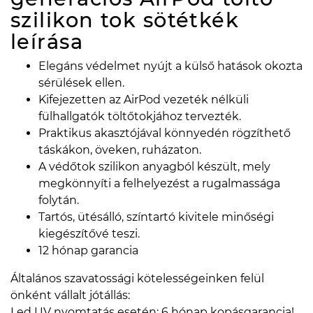
szilikon tok sötétkék
leírása
Elegáns védelmet nyújt a külső hatások okozta
sérülések ellen.
Kifejezetten az AirPod vezeték nélküli
fülhallgatók töltőtokjához tervezték.
Praktikus akasztójával könnyedén rögzíthető
táskákon, öveken, ruházaton.
A védőtok szilikon anyagból készült, mely
megkönnyíti a felhelyezést a rugalmassága
folytán.
Tartós, ütésálló, színtartó kivitele minőségi
kiegészítővé teszi.
12 hónap garancia
Általános szavatossági kötelességeinken felül
önként vállalt jótállás:
Led UV nyomtatás esetén: 6 hónap kopásgarancia!