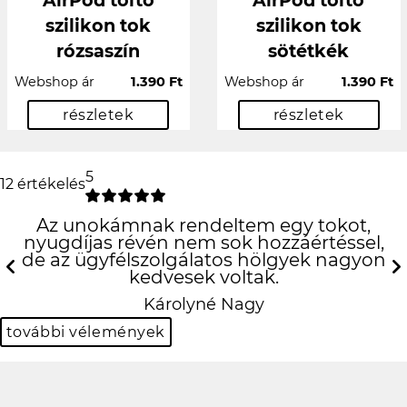
szilikon tok
szilikon tok
rózsaszín
sötétkék
Webshop ár
1.390 Ft
Webshop ár
1.390 Ft
részletek
részletek
5
12 értékelés
Az unokámnak rendeltem egy tokot,
nyugdíjas révén nem sok hozzáértéssel,
de az ügyfélszolgálatos hölgyek nagyon
kedvesek voltak.
Previous
N
Károlyné Nagy
további vélemények