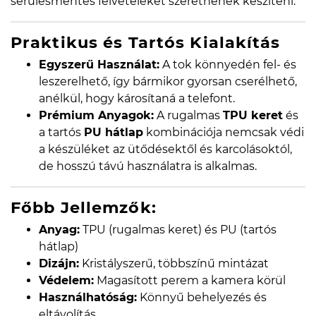
sérülésmentes felvételeket szeretnének készíteni.
Praktikus és Tartós Kialakítás
Egyszerű Használat:
A tok könnyedén fel- és
leszerelhető, így bármikor gyorsan cserélhető,
anélkül, hogy károsítaná a telefont.
Prémium Anyagok:
A rugalmas
TPU keret
és
a tartós
PU hátlap
kombinációja nemcsak védi
a készüléket az ütődésektől és karcolásoktól,
de hosszú távú használatra is alkalmas.
Főbb Jellemzők:
Anyag:
TPU (rugalmas keret) és PU (tartós
hátlap)
Dizájn:
Kristályszerű, többszínű mintázat
Védelem:
Magasított perem a kamera körül
Használhatóság:
Könnyű behelyezés és
eltávolítás