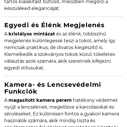
tartós kialakítást biztosít, miközben megőrzi a
készüléked eleganciáját.
Egyedi és Élénk Megjelenés
A
kristályos mintázat
és az élénk, többszínű
megjelenés különlegessé teszi a tokot, amely így
nemcsak praktikus, de divatos kiegészítő is.
Kiemelkedik a szokványos tokok közül, tökéletes
választás azok számára, akik szeretnék kifejezni
egyedi stílusukat.
Kamera- és Lencsevédelmi
Funkciók
A
magasított kamera perem
hatékony védelmet
nyújt a lencséknek, megelőzve a karcolásokat és
sérüléseket. Ez különösen fontos a gyakori kamera
használók számára, akik mindig tiszta és