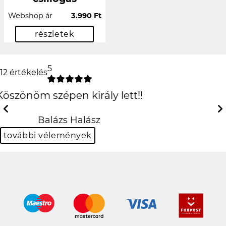
Webshop ár
3.990 Ft
részletek
5
12 értékelés
Csak is az iPhone!
:D
Previous
Next
Hanna Fehér
további vélemények