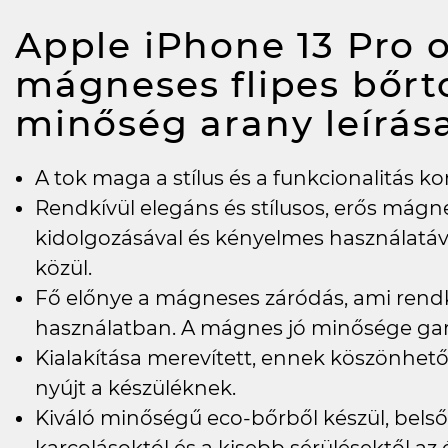
Apple iPhone 13 Pro o
mágneses flipes bőr
minőség arany
leírás
A tok maga a stílus és a funkcionalitás k
Rendkívül elegáns és stílusos, erős mágne
kidolgozásával és kényelmes használatáva
közül.
Fő előnye a mágneses záródás, ami rend
használatban. A mágnes jó minősége gara
Kialakítása merevített, ennek köszönhe
nyújt a készüléknek.
Kiváló minőségű eco-bőrből készül, belső 