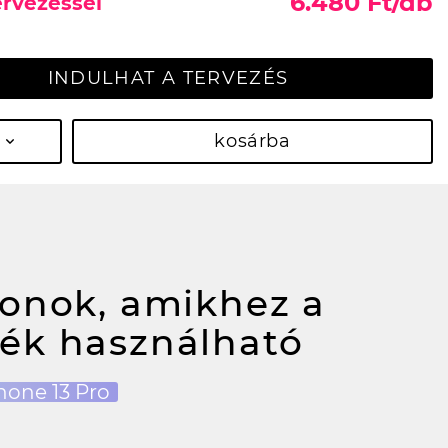
6.480 Ft/db
ervezéssel
INDULHAT A TERVEZÉS
kosárba
fonok, amikhez a
ék használható
hone 13 Pro