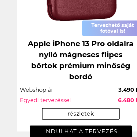
Tervezhető saját
fotóval is!
Apple iPhone 13 Pro oldalra
nyíló mágneses flipes
bőrtok prémium minőség
bordó
Webshop ár
3.490 
Egyedi tervezéssel
6.480 
részletek
INDULHAT A TERVEZÉS