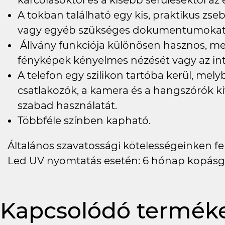
karcolásoktól és a kisebb sérülésektől a
A tokban található egy kis, praktikus zs
vagy egyéb szükséges dokumentumokat h
Állvány funkciója különösen hasznos, meg
fényképek kényelmes nézését vagy az in
A telefon egy szilikon tartóba kerül, me
csatlakozók, a kamera és a hangszórók ki
szabad használatát.
Többféle színben kapható.
Általános szavatossági kötelességeinken felü
Led UV nyomtatás esetén: 6 hónap kopásg
Kapcsolódó termék