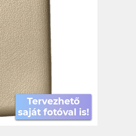
Tervezhető
saját fotóval is!