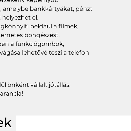
z érzékeny képernyőt.
eb, amelybe bankkártyákat, pénzt
elyezhet el.
könnyíti például a filmek,
ternetes böngészést.
lyben a funkciógombok,
vágása lehetővé teszi a telefon
l önként vállalt jótállás:
arancia!
ek