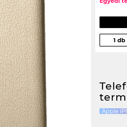
Egyedi t
1 db
Tele
term
Apple iP