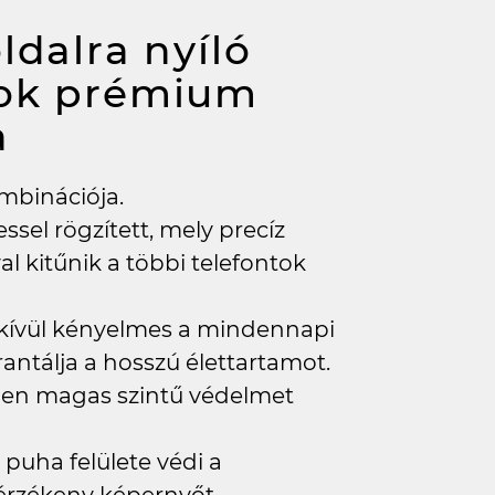
ldalra nyíló
tok prémium
a
ombinációja.
ssel rögzített, mely precíz
l kitűnik a többi telefontok
kívül kényelmes a mindennapi
ntálja a hosszú élettartamot.
tően magas szintű védelmet
puha felülete védi a