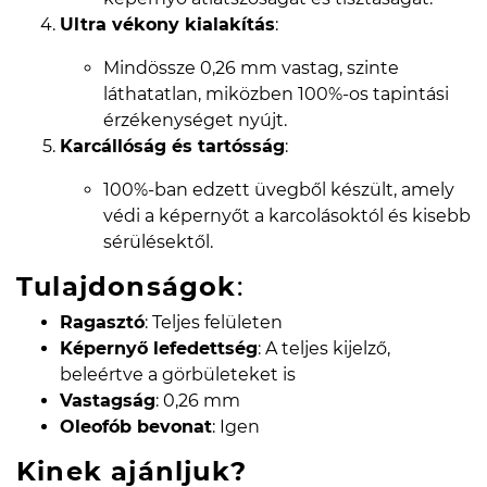
Ultra vékony kialakítás
:
Mindössze 0,26 mm vastag, szinte
láthatatlan, miközben 100%-os tapintási
érzékenységet nyújt.
Karcállóság és tartósság
:
100%-ban edzett üvegből készült, amely
védi a képernyőt a karcolásoktól és kisebb
sérülésektől.
Tulajdonságok
:
Ragasztó
: Teljes felületen
Képernyő lefedettség
: A teljes kijelző,
beleértve a görbületeket is
Vastagság
: 0,26 mm
Oleofób bevonat
: Igen
Kinek ajánljuk?