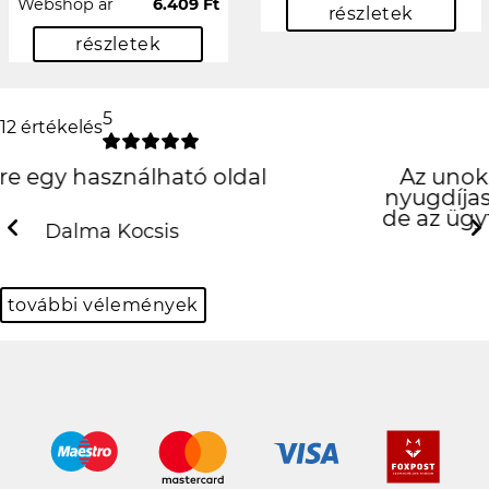
Webshop ár
6.409 Ft
részletek
részletek
5
12 értékelés
Az unokámnak rendeltem egy tokot,
nyugdíjas révén nem sok hozzáértéssel,
de az ügyfélszolgálatos hölgyek nagyon
kedvesek voltak.
Previous
N
Károlyné Nagy
további vélemények