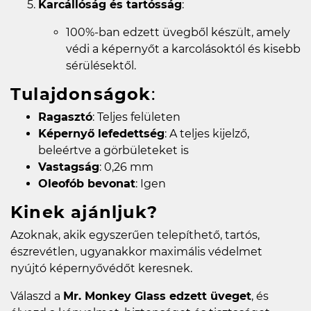
Karcállóság és tartósság
:
100%-ban edzett üvegből készült, amely
védi a képernyőt a karcolásoktól és kisebb
sérülésektől.
Tulajdonságok
:
Ragasztó
: Teljes felületen
Képernyő lefedettség
: A teljes kijelző,
beleértve a görbületeket is
Vastagság
: 0,26 mm
Oleofób bevonat
: Igen
Kinek ajánljuk?
Azoknak, akik egyszerűen telepíthető, tartós,
észrevétlen, ugyanakkor maximális védelmet
nyújtó képernyővédőt keresnek.
Válaszd a
Mr. Monkey Glass edzett üveget
, és