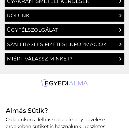
GYAKRAN ISMÉTELT KÉRDÉSEK
RÓLUNK
ÜGYFÉLSZOLGÁLAT
SZÁLLÍTÁSI ÉS FIZETÉSI INFORMÁCIÓK
MIÉRT VÁLASSZ MINKET?
1134 Budapest, Angyalföldi út 25.
Almás Sütik?
info@egyedialma.hu
Oldalunkon a felhasználói élmény növelése
érdekében sütiket is használunk. Részletes