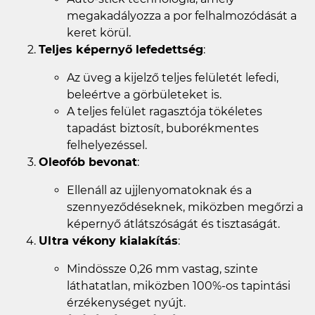
megakadályozza a por felhalmozódását a
keret körül.
Teljes képernyő lefedettség
:
Az üveg a kijelző teljes felületét lefedi,
beleértve a görbületeket is.
A teljes felület ragasztója tökéletes
tapadást biztosít, buborékmentes
felhelyezéssel.
Oleofób bevonat
:
Ellenáll az ujjlenyomatoknak és a
szennyeződéseknek, miközben megőrzi a
képernyő átlátszóságát és tisztaságát.
Ultra vékony kialakítás
:
Mindössze 0,26 mm vastag, szinte
láthatatlan, miközben 100%-os tapintási
érzékenységet nyújt.