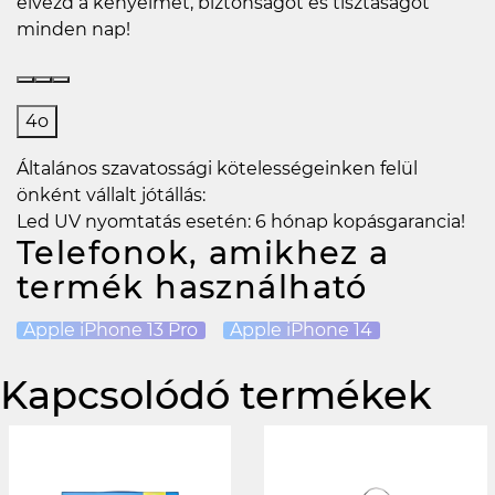
élvezd a kényelmet, biztonságot és tisztaságot
minden nap!
4o
Általános szavatossági kötelességeinken felül
önként vállalt jótállás:
Led UV nyomtatás esetén: 6 hónap kopásgarancia!
Telefonok, amikhez a
termék használható
Apple iPhone 13 Pro
Apple iPhone 14
Kapcsolódó termékek