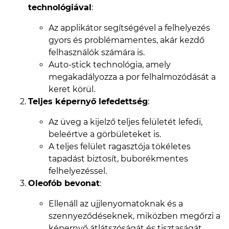
technológiával
:
Az applikátor segítségével a felhelyezés
gyors és problémamentes, akár kezdő
felhasználók számára is.
Auto-stick technológia, amely
megakadályozza a por felhalmozódását a
keret körül.
Teljes képernyő lefedettség
:
Az üveg a kijelző teljes felületét lefedi,
beleértve a görbületeket is.
A teljes felület ragasztója tökéletes
tapadást biztosít, buborékmentes
felhelyezéssel.
Oleofób bevonat
:
Ellenáll az ujjlenyomatoknak és a
szennyeződéseknek, miközben megőrzi a
képernyő átlátszóságát és tisztaságát.