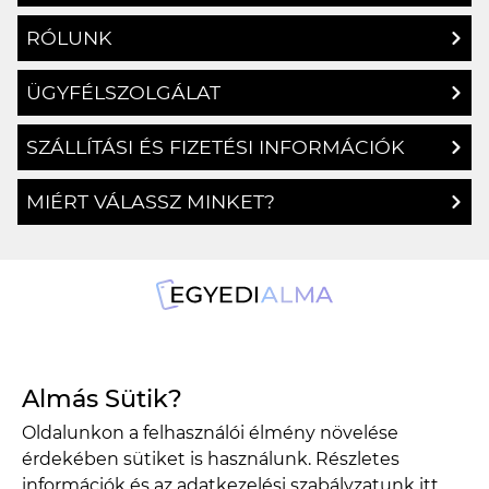
RÓLUNK
ÜGYFÉLSZOLGÁLAT
SZÁLLÍTÁSI ÉS FIZETÉSI INFORMÁCIÓK
MIÉRT VÁLASSZ MINKET?
1134 Budapest, Angyalföldi út 25.
Almás Sütik?
info@egyedialma.hu
Oldalunkon a felhasználói élmény növelése
érdekében sütiket is használunk. Részletes
1134 Budapest, Angyalföldi út 25.
információk és az adatkezelési szabályzatunk
itt