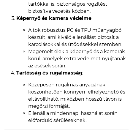
tartókkal is, biztonságos rögzítést
biztosítva vezetés közben.
Képernyő és kamera védelme
:
A tok robusztus PC és TPU műanyagból
készült, ami kiváló ellenállást biztosít a
karcolásokkal és ütődésekkel szemben.
Megemelt élek a képernyő és a kamerák
körül, amelyek extra védelmet nyújtanak
az esések során.
Tartósság és rugalmasság
:
Közepesen rugalmas anyagának
köszönhetően könnyen felhelyezhető és
eltávolítható, miközben hosszú távon is
megőrzi formáját.
Ellenáll a mindennapi használat során
előforduló sérüléseknek.