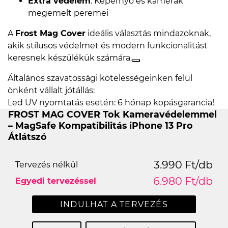
Extra védelem
: Képernyő és kamerák
megemelt peremei
A
Frost Mag Cover
ideális választás mindazoknak,
akik stílusos védelmet és modern funkcionalitást
keresnek készülékük számára.
Általános szavatossági kötelességeinken felül
önként vállalt jótállás:
Led UV nyomtatás esetén: 6 hónap kopásgarancia!
FROST MAG COVER Tok Kameravédelemmel
– MagSafe Kompatibilitás iPhone 13 Pro
Átlátszó
3.990 Ft/db
Tervezés nélkül
6.980 Ft/db
Egyedi tervezéssel
INDULHAT A TERVEZÉS