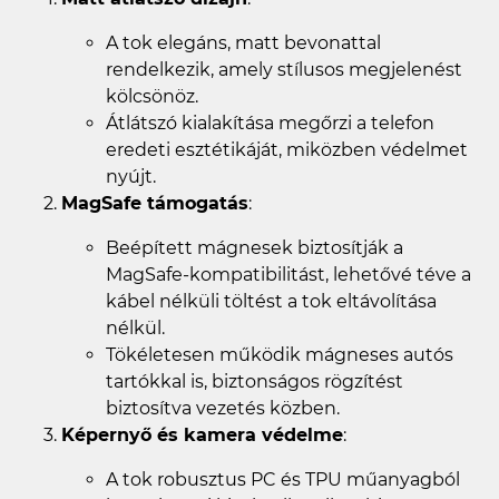
A tok elegáns, matt bevonattal
rendelkezik, amely stílusos megjelenést
kölcsönöz.
Átlátszó kialakítása megőrzi a telefon
eredeti esztétikáját, miközben védelmet
nyújt.
MagSafe támogatás
:
Beépített mágnesek biztosítják a
MagSafe-kompatibilitást, lehetővé téve a
kábel nélküli töltést a tok eltávolítása
nélkül.
Tökéletesen működik mágneses autós
tartókkal is, biztonságos rögzítést
biztosítva vezetés közben.
Képernyő és kamera védelme
:
A tok robusztus PC és TPU műanyagból