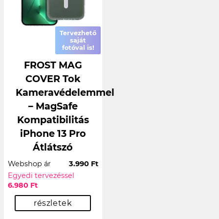
Tervezhető
saját
fotóval is!
FROST MAG
COVER Tok
Kameravédelemmel
– MagSafe
Kompatibilitás
iPhone 13 Pro
Átlátszó
Webshop ár
3.990 Ft
Egyedi tervezéssel
6.980 Ft
részletek