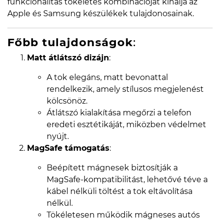
funkcionalitás tökéletes kombinációját kínálja az
Apple és Samsung készülékek tulajdonosainak.
Főbb tulajdonságok
:
Matt átlátszó dizájn
:
A tok elegáns, matt bevonattal
rendelkezik, amely stílusos megjelenést
kölcsönöz.
Átlátszó kialakítása megőrzi a telefon
eredeti esztétikáját, miközben védelmet
nyújt.
MagSafe támogatás
:
Beépített mágnesek biztosítják a
MagSafe-kompatibilitást, lehetővé téve a
kábel nélküli töltést a tok eltávolítása
nélkül.
Tökéletesen működik mágneses autós