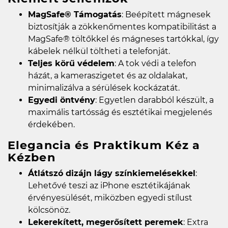
MagSafe® Támogatás
: Beépített mágnesek
biztosítják a zökkenőmentes kompatibilitást a
MagSafe® töltőkkel és mágneses tartókkal, így
kábelek nélkül töltheti a telefonját.
Teljes körű védelem
: A tok védi a telefon
házát, a kameraszigetet és az oldalakat,
minimalizálva a sérülések kockázatát.
Egyedi öntvény
: Egyetlen darabból készült, a
maximális tartósság és esztétikai megjelenés
érdekében.
Elegancia és Praktikum Kéz a
Kézben
Átlátszó dizájn lágy színkiemelésekkel
:
Lehetővé teszi az iPhone esztétikájának
érvényesülését, miközben egyedi stílust
kölcsönöz.
Lekerekített, megerősített peremek
: Extra