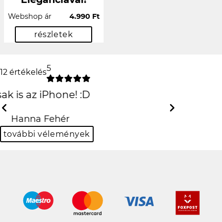
Webshop ár
4.990 Ft
részletek
5
12 értékelés
csúcs lett
köszi!
Previous
Next
Viktor Kovács
további vélemények