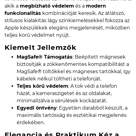
akik a
megbízható védelem
és a
modern
funkcionalitás
kombinációját keresik. Az átlátszó,
stílusos kialakítás lágy színkiemelésekkel fokozza az
Apple készülékek elegáns megjelenését, miközben
teljes körű védelmet nyújt.
Kiemelt Jellemzők
MagSafe® Támogatás
: Beépített mágnesek
biztosítják a zökkenőmentes kompatibilitást a
MagSafe® töltőkkel és mágneses tartókkal, így
kábelek nélkül töltheti a telefonját.
Teljes körű védelem
: A tok védi a telefon
házát, a kameraszigetet és az oldalakat,
minimalizálva a sérülések kockázatát.
Egyedi öntvény
: Egyetlen darabból készült, a
maximális tartósság és esztétikai megjelenés
érdekében.
Elegancia és Praktikum Kéz a