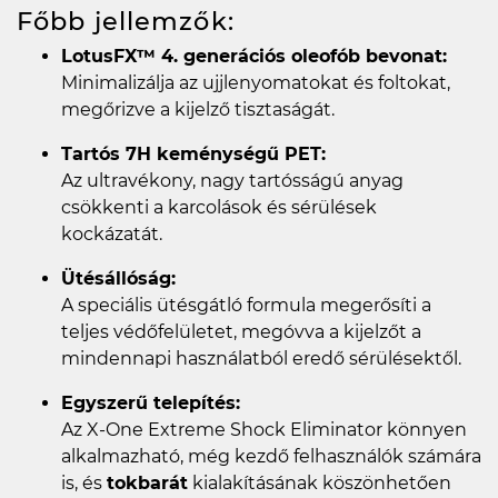
Főbb jellemzők:
LotusFX™ 4. generációs oleofób bevonat:
Minimalizálja az ujjlenyomatokat és foltokat,
megőrizve a kijelző tisztaságát.
Tartós 7H keménységű PET:
Az ultravékony, nagy tartósságú anyag
csökkenti a karcolások és sérülések
kockázatát.
Ütésállóság:
A speciális ütésgátló formula megerősíti a
teljes védőfelületet, megóvva a kijelzőt a
mindennapi használatból eredő sérülésektől.
Egyszerű telepítés:
Az X-One Extreme Shock Eliminator könnyen
alkalmazható, még kezdő felhasználók számára
is, és
tokbarát
kialakításának köszönhetően