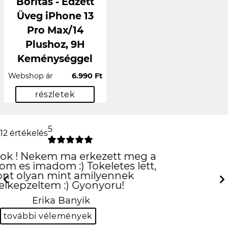
Borítás - Edzett
Üveg iPhone 13
Pro Max/14
Plushoz, 9H
Keménységgel
Webshop ár
6.990 Ft
részletek
5
12 értékelés
Csak is az iPhone!
:D
Previous
Next
Hanna Fehér
további vélemények