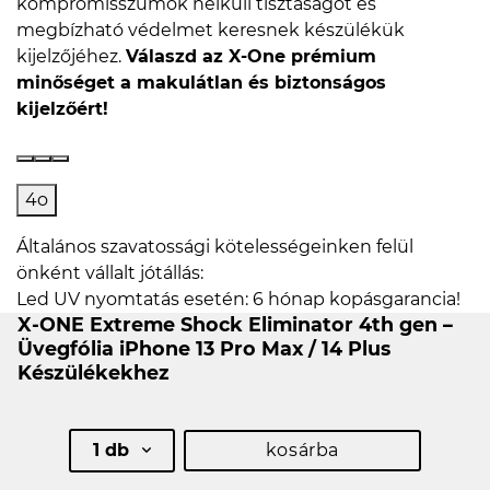
kompromisszumok nélküli tisztaságot és
megbízható védelmet keresnek készülékük
kijelzőjéhez.
Válaszd az X-One prémium
minőséget a makulátlan és biztonságos
kijelzőért!
4o
Általános szavatossági kötelességeinken felül
önként vállalt jótállás:
Led UV nyomtatás esetén: 6 hónap kopásgarancia!
X-ONE Extreme Shock Eliminator 4th gen –
Üvegfólia iPhone 13 Pro Max / 14 Plus
Készülékekhez
1 db
kosárba