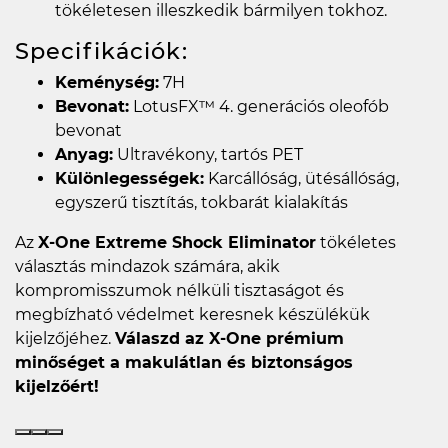
tökéletesen illeszkedik bármilyen tokhoz.
Specifikációk:
Keménység:
7H
Bevonat:
LotusFX™ 4. generációs oleofób
bevonat
Anyag:
Ultravékony, tartós PET
Különlegességek:
Karcállóság, ütésállóság,
egyszerű tisztítás, tokbarát kialakítás
Az
X-One Extreme Shock Eliminator
tökéletes
választás mindazok számára, akik
kompromisszumok nélküli tisztaságot és
megbízható védelmet keresnek készülékük
kijelzőjéhez.
Válaszd az X-One prémium
minőséget a makulátlan és biztonságos
kijelzőért!