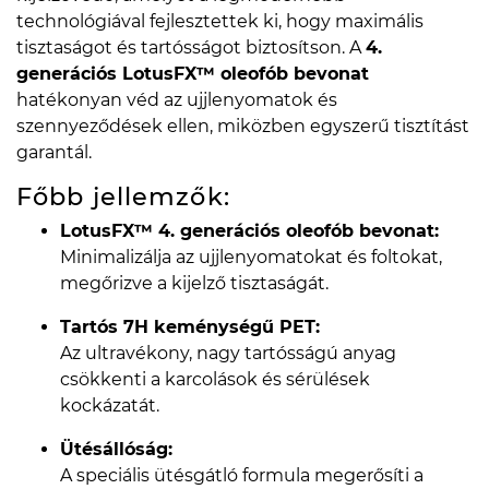
technológiával fejlesztettek ki, hogy maximális
tisztaságot és tartósságot biztosítson. A
4.
generációs LotusFX™ oleofób bevonat
hatékonyan véd az ujjlenyomatok és
szennyeződések ellen, miközben egyszerű tisztítást
garantál.
Főbb jellemzők:
LotusFX™ 4. generációs oleofób bevonat:
Minimalizálja az ujjlenyomatokat és foltokat,
megőrizve a kijelző tisztaságát.
Tartós 7H keménységű PET:
Az ultravékony, nagy tartósságú anyag
csökkenti a karcolások és sérülések
kockázatát.
Ütésállóság:
A speciális ütésgátló formula megerősíti a