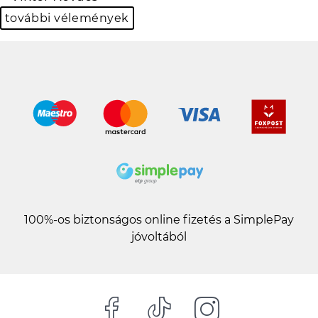
Previous
N
további vélemények
100%-os biztonságos online fizetés a SimplePay
jóvoltából