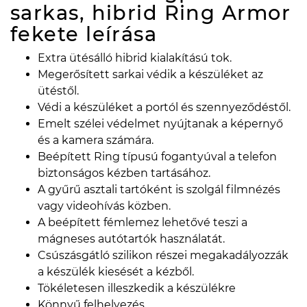
sarkas, hibrid Ring Armor
fekete
leírása
Extra ütésálló hibrid kialakítású tok.
Megerősített sarkai védik a készüléket az
ütéstől.
Védi a készüléket a portól és szennyeződéstől.
Emelt szélei védelmet nyújtanak a képernyő
és a kamera számára.
Beépített Ring típusú fogantyúval a telefon
biztonságos kézben tartásához.
A gyűrű asztali tartóként is szolgál filmnézés
vagy videohívás közben.
A beépített fémlemez lehetővé teszi a
mágneses autótartók használatát.
Csúszásgátló szilikon részei megakadályozzák
a készülék kiesését a kézből.
Tökéletesen illeszkedik a készülékre
Könnyű felhelyezés