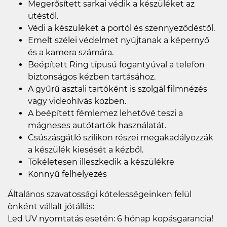
Megerősített sarkai védik a készüléket az
ütéstől.
Védi a készüléket a portól és szennyeződéstől.
Emelt szélei védelmet nyújtanak a képernyő
és a kamera számára.
Beépített Ring típusú fogantyúval a telefon
biztonságos kézben tartásához.
A gyűrű asztali tartóként is szolgál filmnézés
vagy videohívás közben.
A beépített fémlemez lehetővé teszi a
mágneses autótartók használatát.
Csúszásgátló szilikon részei megakadályozzák
a készülék kiesését a kézből.
Tökéletesen illeszkedik a készülékre
Könnyű felhelyezés
Általános szavatossági kötelességeinken felül
önként vállalt jótállás:
Led UV nyomtatás esetén: 6 hónap kopásgarancia!