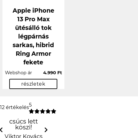
Apple iPhone
13 Pro Max
ütésálló tok
légpárnás
sarkas, hibrid
Ring Armor
fekete
Webshop ár
4.990 Ft
részletek
5
12 értékelés
csúcs lett köszi!
Viktor Kovács