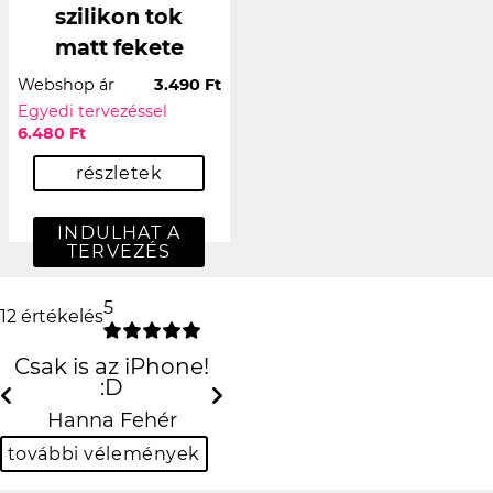
szilikon tok
matt fekete
Webshop ár
3.490 Ft
Egyedi tervezéssel
6.480 Ft
részletek
INDULHAT A
TERVEZÉS
5
12 értékelés
Csak is az iPhone!
:D
Previous
Next
Hanna Fehér
további vélemények