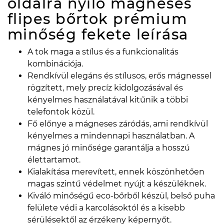
oldalra nyíló mágneses
flipes bőrtok prémium
minőség fekete
leírása
A tok maga a stílus és a funkcionalitás
kombinációja.
Rendkívül elegáns és stílusos, erős mágnessel
rögzített, mely precíz kidolgozásával és
kényelmes használatával kitűnik a többi
telefontok közül.
Fő előnye a mágneses záródás, ami rendkívül
kényelmes a mindennapi használatban. A
mágnes jó minősége garantálja a hosszú
élettartamot.
Kialakítása merevített, ennek köszönhetően
magas szintű védelmet nyújt a készüléknek.
Kiváló minőségű eco-bőrből készül, belső puha
felülete védi a karcolásoktól és a kisebb
sérülésektől az érzékeny képernyőt.