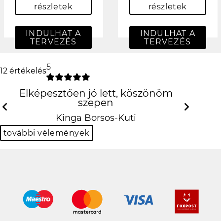
részletek
részletek
INDULHAT A
INDULHAT A
TERVEZÉS
TERVEZÉS
5
12 értékelés
Elképesztően jó lett, köszönöm szepen
Previous
N
Kinga Borsos-Kuti
további vélemények