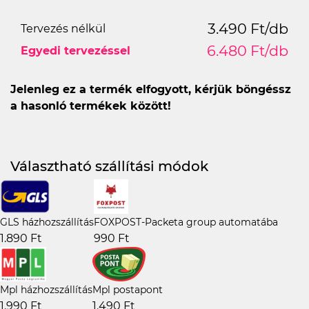
3.490 Ft/db
Tervezés nélkül
6.480 Ft/db
Egyedi tervezéssel
Jelenleg ez a termék elfogyott, kérjük böngéssz
a hasonló termékek között!
Választható szállítási módok
GLS házhozszállítás
FOXPOST-Packeta group automatába
1.890 Ft
990 Ft
Mpl házhozszállítás
Mpl postapont
1.990 Ft
1.490 Ft