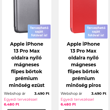
Tervezhető
Tervezhető
saját
saját
fotóval is!
fotóval is!
Apple iPhone
Apple iPhone
13 Pro Max
13 Pro Max
oldalra nyíló
oldalra nyíló
mágneses
mágneses
flipes bőrtok
flipes bőrtok
prémium
prémium
minőség ezüst
minőség piros
Webshop ár
3.490 Ft
Webshop ár
3.490 Ft
Egyedi tervezéssel
Egyedi tervezéssel
6.480 Ft
6.480 Ft