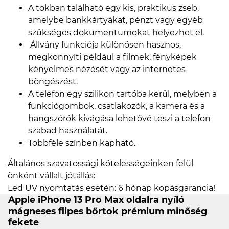
A tokban található egy kis, praktikus zseb,
amelybe bankkártyákat, pénzt vagy egyéb
szükséges dokumentumokat helyezhet el.
Állvány funkciója különösen hasznos,
megkönnyíti például a filmek, fényképek
kényelmes nézését vagy az internetes
böngészést.
A telefon egy szilikon tartóba kerül, melyben a
funkciógombok, csatlakozók, a kamera és a
hangszórók kivágása lehetővé teszi a telefon
szabad használatát.
Többféle színben kapható.
Általános szavatossági kötelességeinken felül
önként vállalt jótállás:
Led UV nyomtatás esetén: 6 hónap kopásgarancia!
Apple iPhone 13 Pro Max oldalra nyíló
mágneses flipes bőrtok prémium minőség
fekete