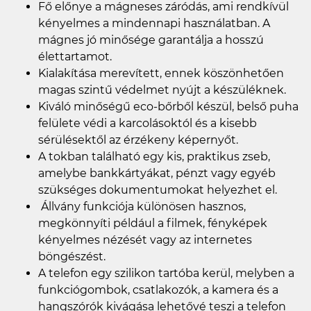
Fő előnye a mágneses záródás, ami rendkívül
kényelmes a mindennapi használatban. A
mágnes jó minősége garantálja a hosszú
élettartamot.
Kialakítása merevített, ennek köszönhetően
magas szintű védelmet nyújt a készüléknek.
Kiváló minőségű eco-bőrből készül, belső puha
felülete védi a karcolásoktól és a kisebb
sérülésektől az érzékeny képernyőt.
A tokban található egy kis, praktikus zseb,
amelybe bankkártyákat, pénzt vagy egyéb
szükséges dokumentumokat helyezhet el.
Állvány funkciója különösen hasznos,
megkönnyíti például a filmek, fényképek
kényelmes nézését vagy az internetes
böngészést.
A telefon egy szilikon tartóba kerül, melyben a
funkciógombok, csatlakozók, a kamera és a
hangszórók kivágása lehetővé teszi a telefon