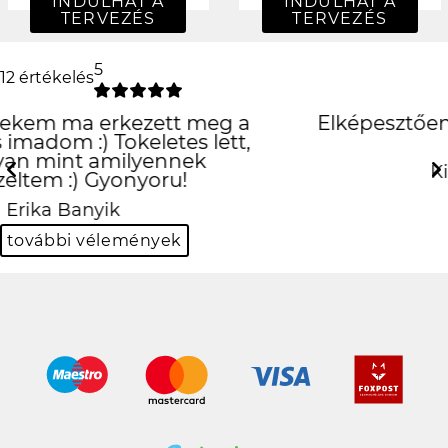
INDULHAT A
INDULHAT A
TERVEZÉS
TERVEZÉS
5
12 értékelés
Elképesztően jó lett, köszönöm
szepen
Previous
Next
Kinga Borsos-Kuti
további vélemények