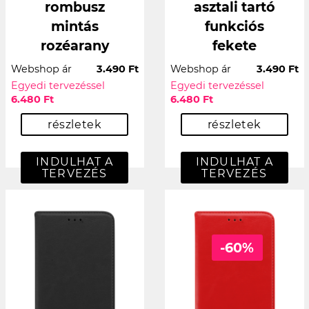
rombusz
asztali tartó
mintás
funkciós
rozéarany
fekete
Webshop ár
3.490 Ft
Webshop ár
3.490 Ft
Egyedi tervezéssel
Egyedi tervezéssel
6.480 Ft
6.480 Ft
részletek
részletek
INDULHAT A
INDULHAT A
TERVEZÉS
TERVEZÉS
-60%