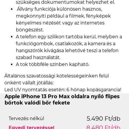
szükséges dokumentumokat helyezhet el.
Állvány funkciója különösen hasznos,
megkönnyíti például a filmek, fényképek
kényelmes nézését vagy az internetes
böngészést.
A telefon egy szilikon tartóba kerül, melyben a
funkciógombok, csatlakozók, a kamera és a
hangszórók kivágása lehetővé teszi a telefon
szabad használatát.
A tok többféle színben kapható.
Általános szavatossági kötelességeinken felül
önként vállalt jótállás:
Led UV nyomtatás esetén: 6 hónap kopásgarancia!
Apple iPhone 13 Pro Max oldalra nyíló flipes
bőrtok valódi bőr fekete
5.490 Ft/db
Tervezés nélkül
8.480 Ft/db
Egyedi tervezéssel