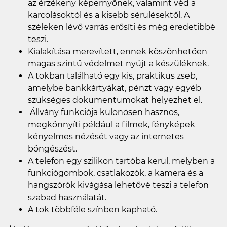
az érzékeny képernyőnek, valamint véd a
karcolásoktól és a kisebb sérülésektől. A
széleken lévő varrás erősíti és még eredetibbé
teszi.
Kialakítása merevített, ennek köszönhetően
magas szintű védelmet nyújt a készüléknek.
A tokban található egy kis, praktikus zseb,
amelybe bankkártyákat, pénzt vagy egyéb
szükséges dokumentumokat helyezhet el.
Állvány funkciója különösen hasznos,
megkönnyíti például a filmek, fényképek
kényelmes nézését vagy az internetes
böngészést.
A telefon egy szilikon tartóba kerül, melyben a
funkciógombok, csatlakozók, a kamera és a
hangszórók kivágása lehetővé teszi a telefon
szabad használatát.
A tok többféle színben kapható.