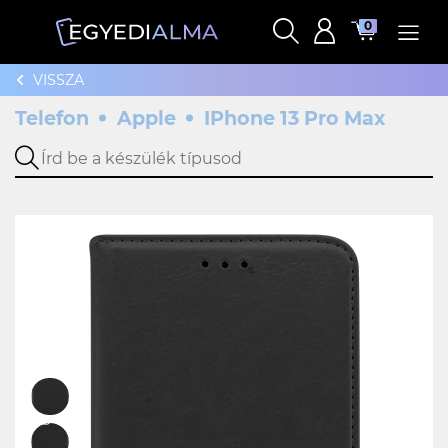
0
VISSZA
Telefon
Apple
IPhone 13 Pro Max