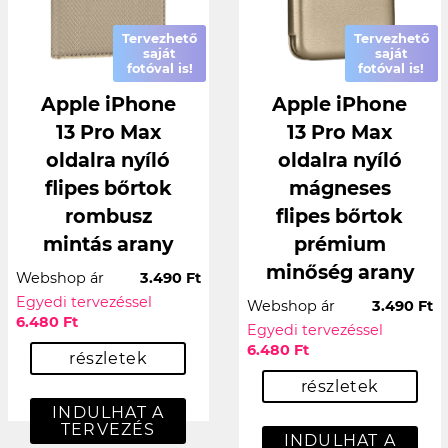
Tervezhető
Tervezhető
saját
saját
fotóval is!
fotóval is!
Apple iPhone
Apple iPhone
13 Pro Max
13 Pro Max
oldalra nyíló
oldalra nyíló
flipes bőrtok
mágneses
rombusz
flipes bőrtok
mintás arany
prémium
minőség arany
Webshop ár
3.490 Ft
Egyedi tervezéssel
Webshop ár
3.490 Ft
6.480 Ft
Egyedi tervezéssel
6.480 Ft
részletek
részletek
INDULHAT A
TERVEZÉS
INDULHAT A