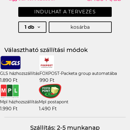
INDULHAT A TERVEZÉS
1 db
kosárba
Választható szállítási módok
GLS házhozszállítás
FOXPOST-Packeta group automatába
1.890 Ft
990 Ft
Mpl házhozszállítás
Mpl postapont
1.990 Ft
1.490 Ft
Szállítás: 2-5 munkanap