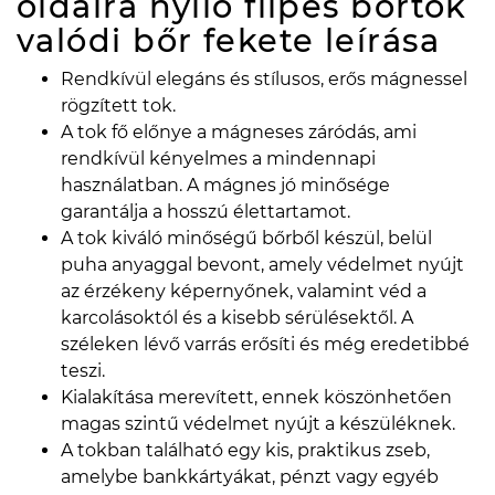
oldalra nyíló flipes bőrtok
valódi bőr fekete
leírása
Rendkívül elegáns és stílusos, erős mágnessel
rögzített tok.
A tok fő előnye a mágneses záródás, ami
rendkívül kényelmes a mindennapi
használatban. A mágnes jó minősége
garantálja a hosszú élettartamot.
A tok kiváló minőségű bőrből készül, belül
puha anyaggal bevont, amely védelmet nyújt
az érzékeny képernyőnek, valamint véd a
karcolásoktól és a kisebb sérülésektől. A
széleken lévő varrás erősíti és még eredetibbé
teszi.
Kialakítása merevített, ennek köszönhetően
magas szintű védelmet nyújt a készüléknek.
A tokban található egy kis, praktikus zseb,
amelybe bankkártyákat, pénzt vagy egyéb