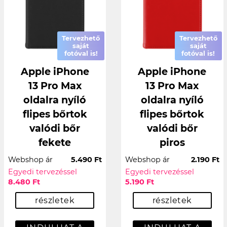
Tervezhető
Tervezhető
saját
saját
fotóval is!
fotóval is!
Apple iPhone
Apple iPhone
13 Pro Max
13 Pro Max
oldalra nyíló
oldalra nyíló
flipes bőrtok
flipes bőrtok
valódi bőr
valódi bőr
fekete
piros
Webshop ár
5.490 Ft
Webshop ár
2.190 Ft
Egyedi tervezéssel
Egyedi tervezéssel
8.480 Ft
5.190 Ft
részletek
részletek