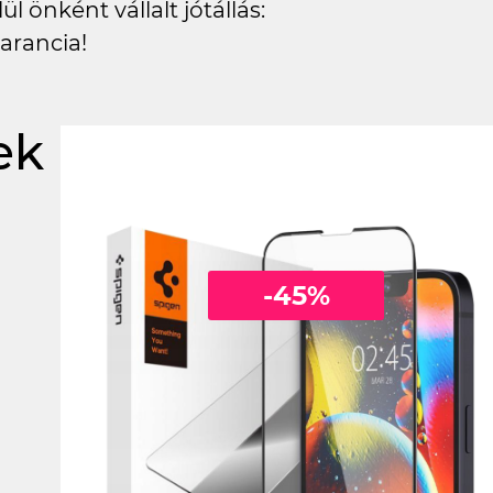
l önként vállalt jótállás:
arancia!
ek
-45%