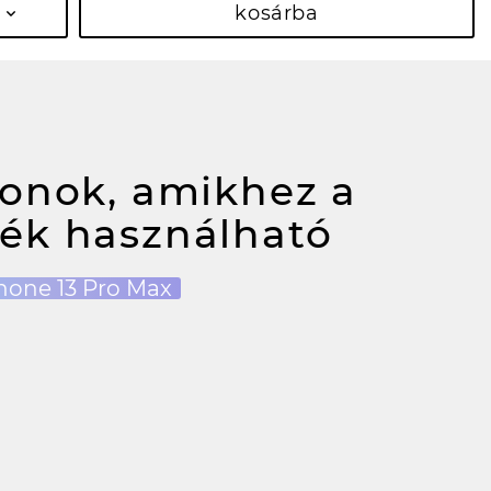
kosárba
fonok, amikhez a
ék használható
hone 13 Pro Max