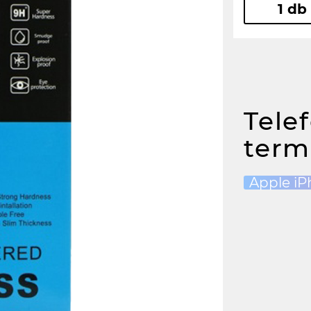
1 db
Tele
term
Apple iP