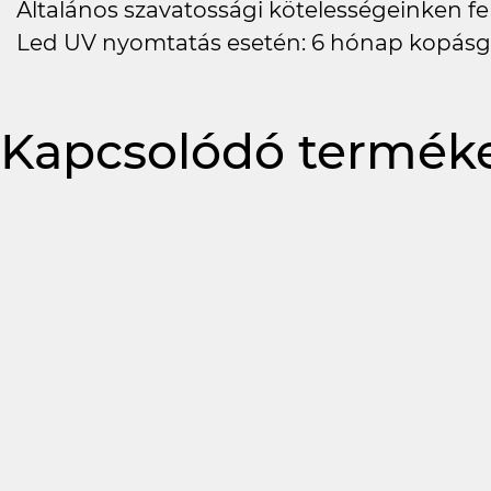
Általános szavatossági kötelességeinken felü
Led UV nyomtatás esetén: 6 hónap kopásg
Kapcsolódó termék