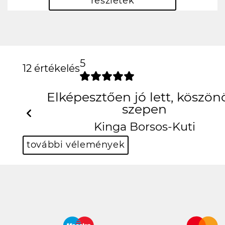
részletek
5
12 értékelés
Köszönöm szépen király
lett!!
Previous
Nex
Balázs Halász
további vélemények