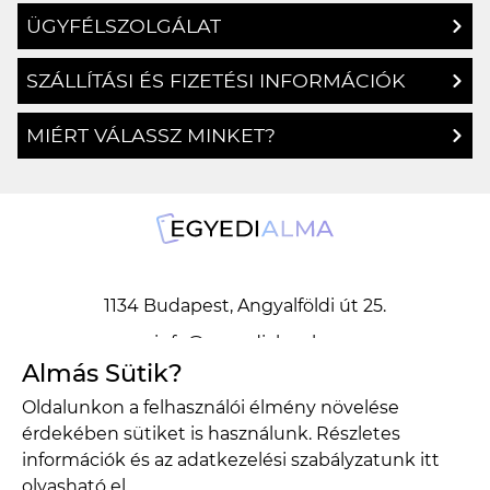
ÜGYFÉLSZOLGÁLAT
SZÁLLÍTÁSI ÉS FIZETÉSI INFORMÁCIÓK
MIÉRT VÁLASSZ MINKET?
1134 Budapest, Angyalföldi út 25.
info@egyedialma.hu
Almás Sütik?
Oldalunkon a felhasználói élmény növelése
1134 Budapest, Angyalföldi út 25.
érdekében sütiket is használunk. Részletes
info@egyedialma.hu
információk és az adatkezelési szabályzatunk
itt
olvasható el.