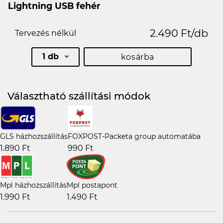
Lightning USB fehér
2.490 Ft/db
Tervezés nélkül
1 db
kosárba
Választható szállítási módok
GLS házhozszállítás
FOXPOST-Packeta group automatába
1.890 Ft
990 Ft
Mpl házhozszállítás
Mpl postapont
1.990 Ft
1.490 Ft