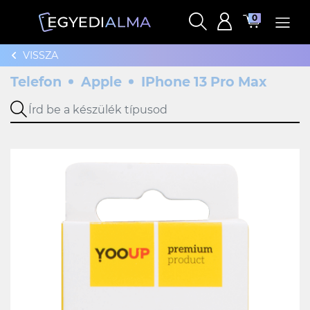
0
VISSZA
Telefon
Apple
IPhone 13 Pro Max