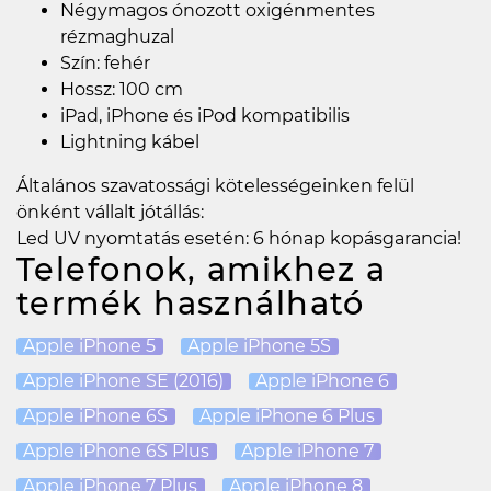
Négymagos ónozott oxigénmentes
rézmaghuzal
Szín: fehér
Hossz: 100 cm
iPad, iPhone és iPod kompatibilis
Lightning kábel
Általános szavatossági kötelességeinken felül
önként vállalt jótállás:
Led UV nyomtatás esetén: 6 hónap kopásgarancia!
Telefonok, amikhez a
termék használható
Apple iPhone 5
Apple iPhone 5S
Apple iPhone SE (2016)
Apple iPhone 6
Apple iPhone 6S
Apple iPhone 6 Plus
Apple iPhone 6S Plus
Apple iPhone 7
Apple iPhone 7 Plus
Apple iPhone 8