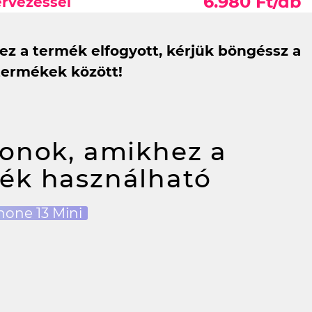
6.980 Ft/db
ervezéssel
 ez a termék elfogyott, kérjük böngéssz a
termékek között!
fonok, amikhez a
ék használható
hone 13 Mini