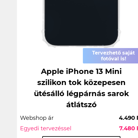
Tervezhető saját
fotóval is!
Apple iPhone 13 Mini
szilikon tok közepesen
ütésálló légpárnás sarok
átlátszó
Webshop ár
4.490 
Egyedi tervezéssel
7.480 