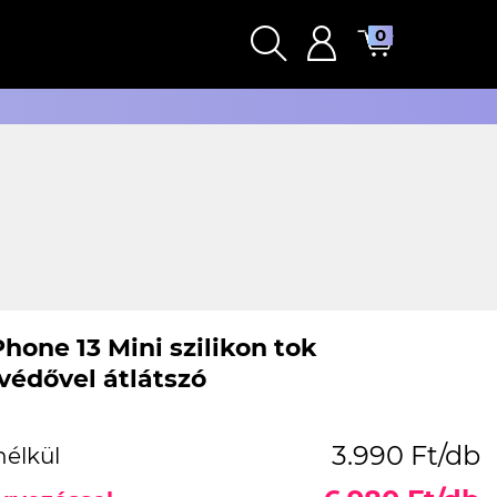
0
hone 13 Mini szilikon tok
édővel átlátszó
3.990 Ft/db
nélkül