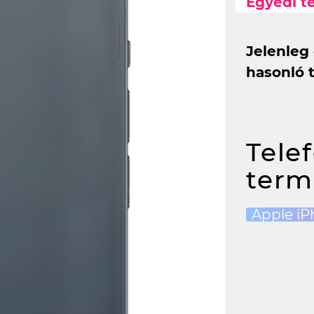
Egyedi t
Jelenleg
hasonló 
Tele
term
Apple iP