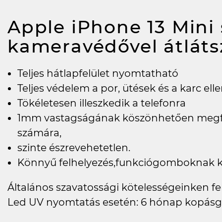
Apple iPhone 13 Mini 
kameravédővel átlát
Teljes hátlapfelület nyomtatható
Teljes védelem a por, ütések és a karc ell
Tökéletesen illeszkedik a telefonra
1mm vastagságának köszönhetően megfel
számára,
szinte észrevehetetlen.
Könnyű felhelyezés,funkciógomboknak ki
Általános szavatossági kötelességeinken felü
Led UV nyomtatás esetén: 6 hónap kopásg