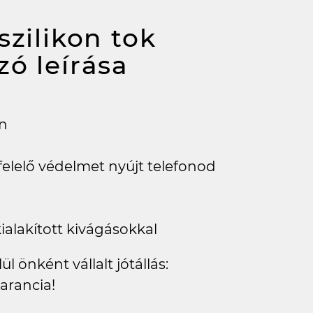
szilikon tok
szó
leírása
en
elő védelmet nyújt telefonod
alakított kivágásokkal
l önként vállalt jótállás:
arancia!