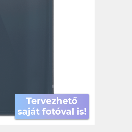
Tervezhető
saját fotóval is!