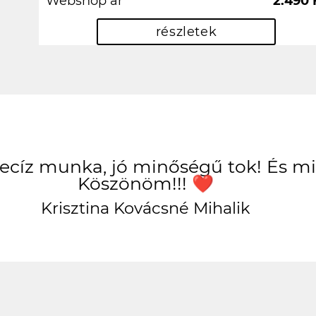
Webshop ár
2.490 
részletek
Precíz munka, jó minőségű tok! És 
Köszönöm!!! ❤️
Krisztina Kovácsné Mihalik