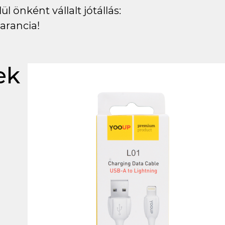
l önként vállalt jótállás:
arancia!
ek