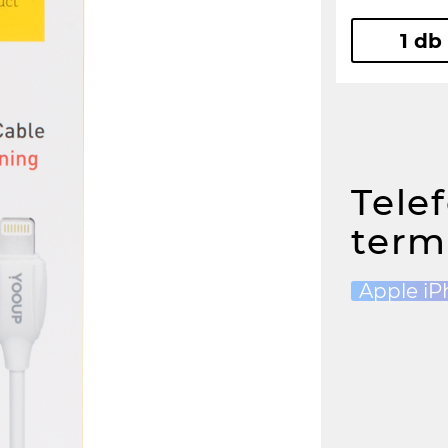
1 db
Tele
term
Apple iP