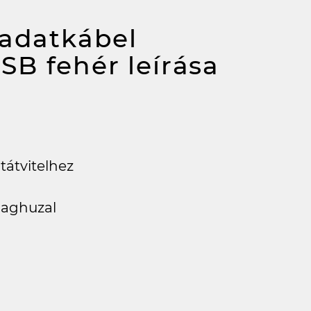
 adatkábel
USB fehér
leírása
tátvitelhez
aghuzal