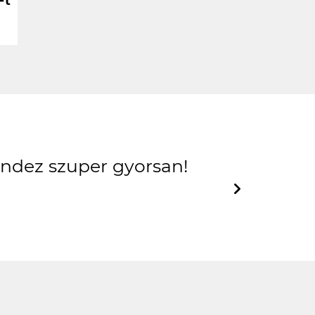
Ft
mindez szuper gyorsan!
Next