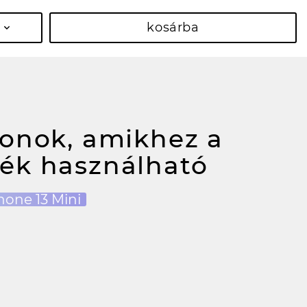
kosárba
fonok, amikhez a
ék használható
hone 13 Mini