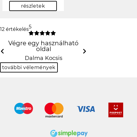
részletek
5
12 értékelés
Végre egy használható oldal
Previous
N
Dalma Kocsis
további vélemények