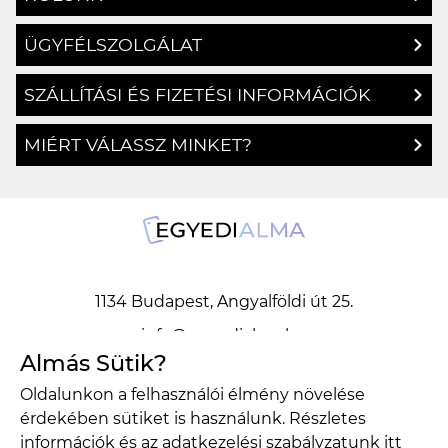
ÜGYFÉLSZOLGÁLAT
SZÁLLÍTÁSI ÉS FIZETÉSI INFORMÁCIÓK
MIÉRT VÁLASSZ MINKET?
1134 Budapest, Angyalföldi út 25.
info@egyedialma.hu
Almás Sütik?
Oldalunkon a felhasználói élmény növelése
1134 Budapest, Angyalföldi út 25.
érdekében sütiket is használunk. Részletes
info@egyedialma.hu
információk és az adatkezelési szabályzatunk
itt