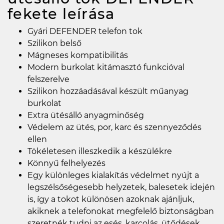
fekete
leírása
Gyári DEFENDER telefon tok
Szilikon belső
Mágneses kompatibilitás
Modern burkolat kitámasztó funkcióval
felszerelve
Szilikon hozzáadásával készült műanyag
burkolat
Extra ütésálló anyagminőség
Védelem az ütés, por, karc és szennyeződés
ellen
Tökéletesen illeszkedik a készülékre
Könnyű felhelyezés
Egy különleges kialakítás védelmet nyújt a
legszélsőségesebb helyzetek, balesetek idején
is, így a tokot különösen azoknak ajánljuk,
akiknek a telefonokat megfelelő biztonságban
szeretnék tudni az esés, karcolás, ütődések