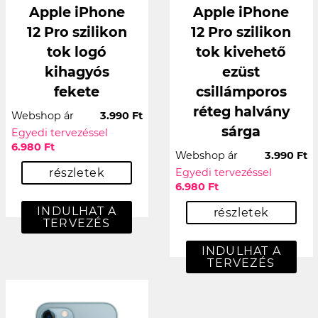
Apple iPhone
Apple iPhone
12 Pro szilikon
12 Pro szilikon
tok logó
tok kivehető
kihagyós
ezüst
fekete
csillámporos
réteg halvány
Webshop ár
3.990 Ft
sárga
Egyedi tervezéssel
6.980 Ft
Webshop ár
3.990 Ft
részletek
Egyedi tervezéssel
6.980 Ft
INDULHAT A
részletek
TERVEZÉS
INDULHAT A
TERVEZÉS