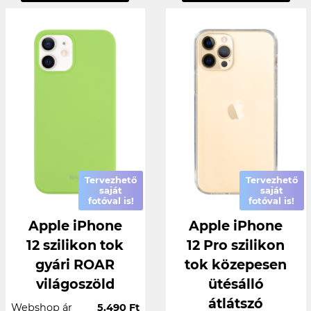
Tervezhető
Tervezhető
saját
saját
fotóval is!
fotóval is!
Apple iPhone
Apple iPhone
12 szilikon tok
12 Pro szilikon
gyári ROAR
tok közepesen
világoszöld
ütésálló
átlátszó
Webshop ár
5.490 Ft