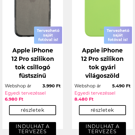
Tervezhető
Tervezhető
saját
saját
fotóval is!
fotóval is!
Apple iPhone
Apple iPhone
12 Pro szilikon
12 Pro szilikon
tok csillogó
tok gyári
füstszínű
világoszöld
Webshop ár
3.990 Ft
Webshop ár
5.490 Ft
Egyedi tervezéssel
Egyedi tervezéssel
6.980 Ft
8.480 Ft
részletek
részletek
INDULHAT A
INDULHAT A
TERVEZÉS
TERVEZÉS