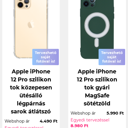
Tervezhető
Tervezhető
saját
saját
fotóval is!
fotóval is!
Apple iPhone
Apple iPhone
12 Pro szilikon
12 Pro szilikon
tok közepesen
tok gyári
ütésálló
MagSafe
légpárnás
sötétzöld
sarok átlátszó
Webshop ár
5.990 Ft
Egyedi tervezéssel
Webshop ár
4.490 Ft
8.980 Ft