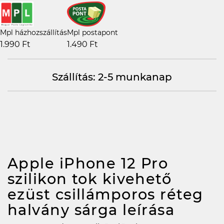
Mpl házhozszállítás
Mpl postapont
1.990 Ft
1.490 Ft
Szállítás: 2-5 munkanap
Apple iPhone 12 Pro
szilikon tok kivehető
ezüst csillámporos réteg
halvány sárga
leírása