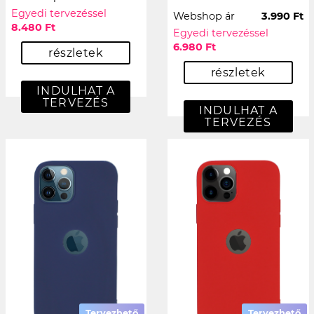
Egyedi tervezéssel
Webshop ár
3.990 Ft
8.480 Ft
Egyedi tervezéssel
6.980 Ft
részletek
részletek
INDULHAT A
TERVEZÉS
INDULHAT A
TERVEZÉS
Tervezhető
Tervezhető