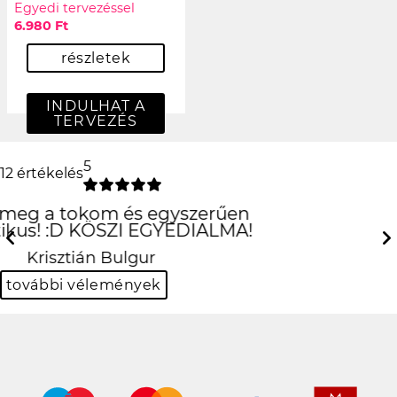
Egyedi tervezéssel
6.980 Ft
részletek
INDULHAT A
TERVEZÉS
5
12 értékelés
Csak is az iPhone!
:D
Previous
Next
Hanna Fehér
további vélemények