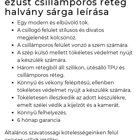
ezüst csillámporos réteg
halvány sárga
leírása
Egy modern és elbűvölő tok.
A csillogó felület stílusos és divatos
megjelenést kölcsönöz.
A csillámporos felület vonzó a szem számára.
A szép külső mellett tökéletes védelmet nyújt
a készülék számára.
Három rétegből áll: szilikon, ütésálló TPU és
csillámporos réteg.
Könnyű és vékony felépítésű, ellenben
tökéletes védelmet nyújt a készülék számára.
Tökéletesen illeszkedik az adott készülékre,
emelt szélei védik a kijelzőt és a kamerát.
Könnyű felhelyezés.
6 hónap garancia
Általános szavatossági kötelességeinken felül