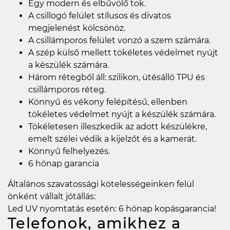
Egy modern és elbűvölő tok.
A csillogó felület stílusos és divatos
megjelenést kölcsönöz.
A csillámporos felület vonzó a szem számára.
A szép külső mellett tökéletes védelmet nyújt
a készülék számára.
Három rétegből áll: szilikon, ütésálló TPU és
csillámporos réteg.
Könnyű és vékony felépítésű, ellenben
tökéletes védelmet nyújt a készülék számára.
Tökéletesen illeszkedik az adott készülékre,
emelt szélei védik a kijelzőt és a kamerát.
Könnyű felhelyezés.
6 hónap garancia
Általános szavatossági kötelességeinken felül
önként vállalt jótállás:
Led UV nyomtatás esetén: 6 hónap kopásgarancia!
Telefonok, amikhez a