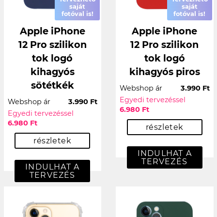
saját
saját
fotóval is!
fotóval is!
Apple iPhone
Apple iPhone
12 Pro szilikon
12 Pro szilikon
tok logó
tok logó
kihagyós
kihagyós piros
sötétkék
Webshop ár
3.990 Ft
Egyedi tervezéssel
Webshop ár
3.990 Ft
6.980 Ft
Egyedi tervezéssel
6.980 Ft
részletek
részletek
INDULHAT A
TERVEZÉS
INDULHAT A
TERVEZÉS