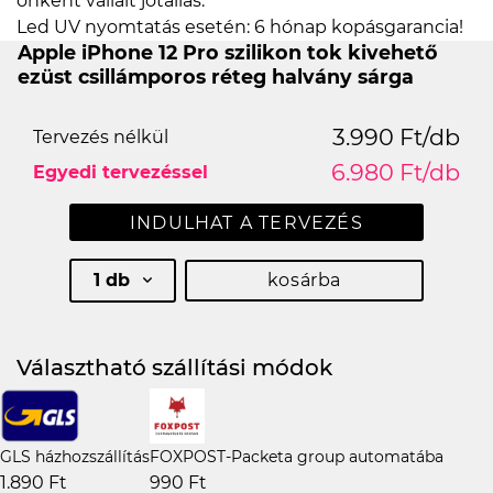
önként vállalt jótállás:
Led UV nyomtatás esetén: 6 hónap kopásgarancia!
Apple iPhone 12 Pro szilikon tok kivehető
ezüst csillámporos réteg halvány sárga
3.990 Ft/db
Tervezés nélkül
6.980 Ft/db
Egyedi tervezéssel
INDULHAT A TERVEZÉS
1 db
kosárba
Választható szállítási módok
GLS házhozszállítás
FOXPOST-Packeta group automatába
1.890 Ft
990 Ft