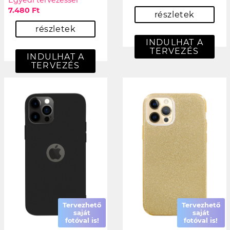
Egyedi tervezéssel
7.480 Ft
részletek
részletek
INDULHAT A
TERVEZÉS
INDULHAT A
TERVEZÉS
Tervezhető
Tervezhető
saját
saját
fotóval is!
fotóval is!