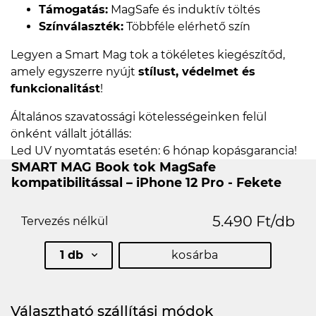
Támogatás:
MagSafe és induktív töltés
Színválaszték:
Többféle elérhető szín
Legyen a Smart Mag tok a tökéletes kiegészítőd,
amely egyszerre nyújt
stílust, védelmet és
funkcionalitást
!
Általános szavatossági kötelességeinken felül
önként vállalt jótállás:
Led UV nyomtatás esetén: 6 hónap kopásgarancia!
SMART MAG Book tok MagSafe
kompatibilitással – iPhone 12 Pro - Fekete
5.490 Ft/db
Tervezés nélkül
1 db
kosárba
Választható szállítási módok