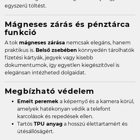
egyszerű töltést.
Mágneses zárás és pénztárca
funkció
A tok
mágneses zárása
nemcsak elegáns, hanem
praktikus is.
Belső zsebében
könnyedén tárolhatók
fizetési kártyák, jegyek vagy kisebb
dokumentumok, így egyetlen kiegészítővel is
elegánsan intézheted dolgaidat.
Megbízható védelem
Emelt peremek
a képernyő és a kamera körül,
amelyek hatékonyan védik a telefont
karcolások és repedések ellen.
Tartós
TPU anyag
a hosszú élettartamért és
ütésállóságért.