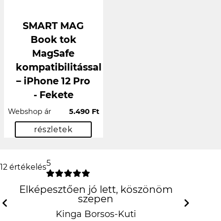
SMART MAG
Book tok
MagSafe
kompatibilitással
– iPhone 12 Pro
- Fekete
Webshop ár
5.490 Ft
részletek
5
12 értékelés
Elképesztően jó lett, köszönöm szepen
Previous
N
Kinga Borsos-Kuti