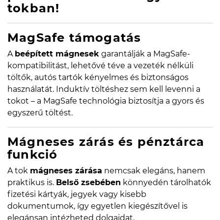
tokban!
MagSafe támogatás
A
beépített mágnesek
garantálják a MagSafe-
kompatibilitást, lehetővé téve a vezeték nélküli
töltők, autós tartók kényelmes és biztonságos
használatát. Induktív töltéshez sem kell levenni a
tokot – a MagSafe technológia biztosítja a gyors és
egyszerű töltést.
Mágneses zárás és pénztárca
funkció
A tok
mágneses zárása
nemcsak elegáns, hanem
praktikus is.
Belső zsebében
könnyedén tárolhatók
fizetési kártyák, jegyek vagy kisebb
dokumentumok, így egyetlen kiegészítővel is
elegánsan intézheted dolgaidat.