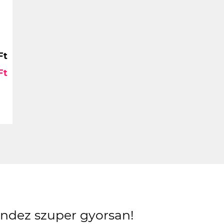
Ft
Ft
mindez szuper gyorsan!