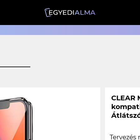
CLEAR 
kompati
Átlátsz
Tervezés 