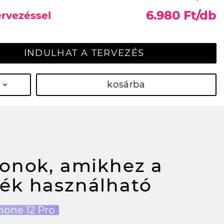
6.980 Ft/db
ervezéssel
INDULHAT A TERVEZÉS
kosárba
fonok, amikhez a
ék használható
hone 12 Pro