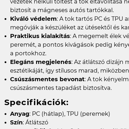
vezeték nélküli töltést a tok eltávolítása n
biztosít a mágneses autós tartókkal.
Kiváló védelem
: A tok tartós PC és TPU
megóvják a készüléket az ütésektől és kar
Praktikus kialakítás
: A megemelt élek vé
peremét, a pontos kivágások pedig kénye
a portokhoz.
Elegáns megjelenés
: Az átlátszó dizájn
esztétikáját, így stílusos marad, miközben
Csúszásmentes bevonat
: A tok kényelm
csúszásmentes tapadást biztosítva.
Specifikációk:
Anyag
: PC (hátlap), TPU (peremek)
Szín
: Átlátszó