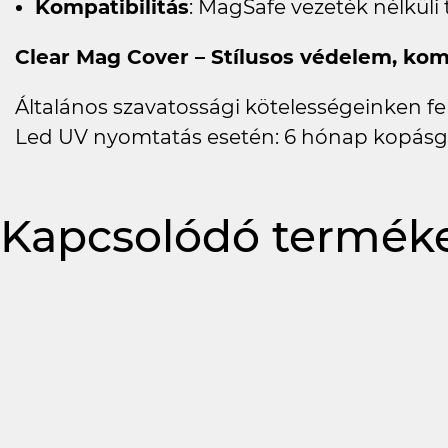
Kompatibilitás
: MagSafe vezeték nélküli 
Clear Mag Cover – Stílusos védelem, ko
Általános szavatossági kötelességeinken felü
Led UV nyomtatás esetén: 6 hónap kopásg
Kapcsolódó termék