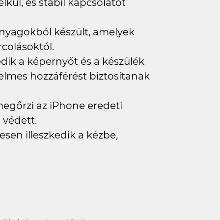
élkül, és stabil kapcsolatot
 anyagokból készült, amelyek
colásoktól.
dik a képernyőt és a készülék
lmes hozzáférést biztosítanak
 megőrzi az iPhone eredeti
 védett.
esen illeszkedik a kézbe,