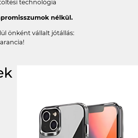
töltési technológia
mpromisszumok nélkül.
l önként vállalt jótállás:
arancia!
ek