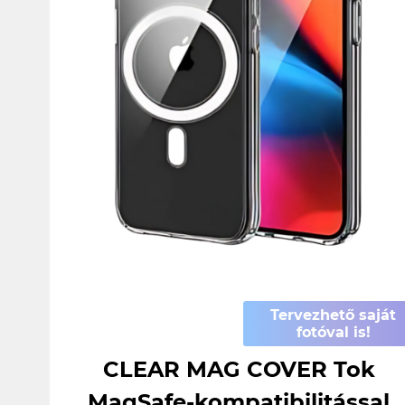
Tervezhető saját
fotóval is!
CLEAR MAG COVER Tok
MagSafe-kompatibilitással