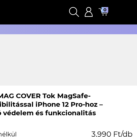
0
MAG COVER Tok MagSafe-
bilitással iPhone 12 Pro-hoz –
ó védelem és funkcionalitás
3.990 Ft/db
nélkül