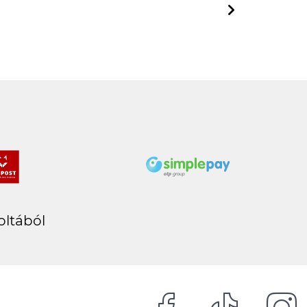
Next
oltából