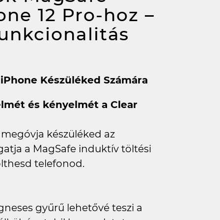
one 12 Pro-hoz –
unkcionalitás
m iPhone Készüléked Számára
elmét és kényelmét a Clear
k megóvja készüléked az
tja a MagSafe induktív töltési
lthesd telefonod.
gneses gyűrű lehetővé teszi a