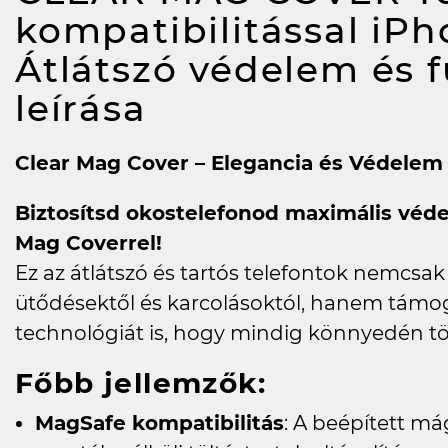
kompatibilitással iPh
Átlátszó védelem és f
leírása
Clear Mag Cover – Elegancia és Védele
Biztosítsd okostelefonod maximális véd
Mag Coverrel!
Ez az átlátszó és tartós telefontok nemcsa
ütődésektől és karcolásoktól, hanem támoga
technológiát is, hogy mindig könnyedén tö
Főbb jellemzők:
MagSafe kompatibilitás
: A beépített má