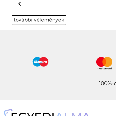
Previous
további vélemények
100%-o