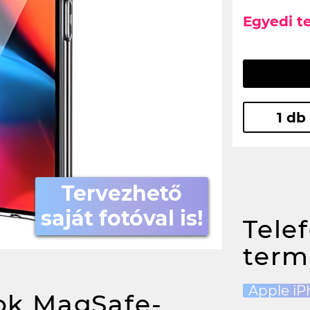
Egyedi t
1 db
Tervezhető
saját fotóval is!
Tele
term
Apple iP
k MagSafe-