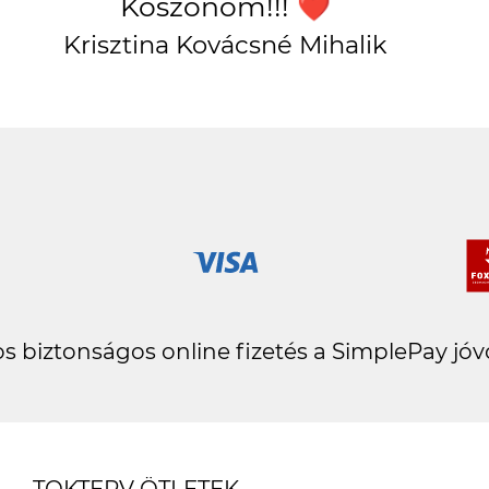
Köszönöm!!! ❤️
Krisztina Kovácsné Mihalik
s biztonságos online fizetés a SimplePay jóv
TOKTERV ÖTLETEK