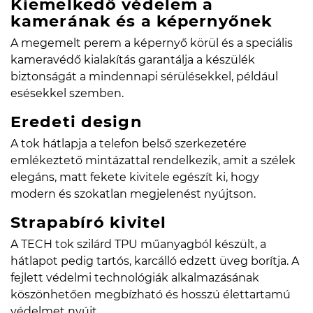
Kiemelkedő védelem a
kamerának és a képernyőnek
A megemelt perem a képernyő körül és a speciális
kameravédő kialakítás garantálja a készülék
biztonságát a mindennapi sérülésekkel, például
esésekkel szemben.
Eredeti design
A tok hátlapja a telefon belső szerkezetére
emlékeztető mintázattal rendelkezik, amit a szélek
elegáns, matt fekete kivitele egészít ki, hogy
modern és szokatlan megjelenést nyújtson.
Strapabíró kivitel
A TECH tok szilárd TPU műanyagból készült, a
hátlapot pedig tartós, karcálló edzett üveg borítja. A
fejlett védelmi technológiák alkalmazásának
köszönhetően megbízható és hosszú élettartamú
védelmet nyújt.