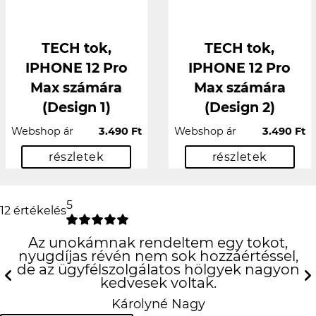
TECH tok,
TECH tok,
IPHONE 12 Pro
IPHONE 12 Pro
Max számára
Max számára
(Design 1)
(Design 2)
Webshop ár
3.490 Ft
Webshop ár
3.490 Ft
részletek
részletek
5
12 értékelés
Az unokámnak rendeltem egy tokot,
nyugdíjas révén nem sok hozzáértéssel,
de az ügyfélszolgálatos hölgyek nagyon
kedvesek voltak.
Previous
N
Károlyné Nagy