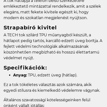
A tok hátlapja a telefon belső szerkezetére
emlékeztető mintázattal rendelkezik, amit a szélek
elegáns, matt fekete kivitele egészít ki, hogy
modern és szokatlan megjelenést nyújtson.
Strapabíró kivitel
A TECH tok szilárd TPU műanyagból készült, a
hátlapot pedig tartós, karcálló edzett üveg borítja. A
fejlett védelmi technológiák alkalmazásának
köszönhetően megbízható és hosszú élettartamú
védelmet nyújt.
Specifikációk:
Anyag:
TPU, edzett üveg (hátlap).
Ez a tok tökéletes választás azok számára, akik
egyedi stílusra és kiemelkedő védelemre vágynak.
Általános szavatossági kötelességeinken felül
önként vállalt jótállás: