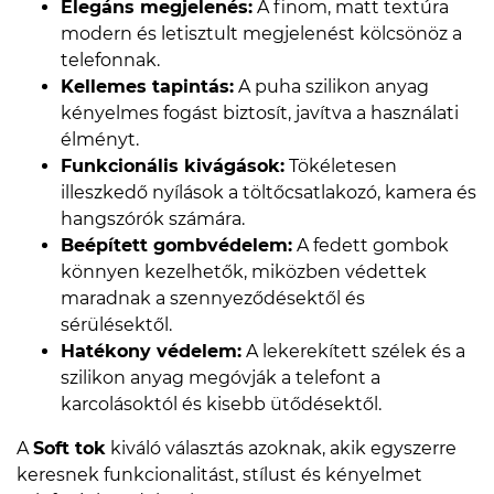
Elegáns megjelenés:
A finom, matt textúra
modern és letisztult megjelenést kölcsönöz a
telefonnak.
Kellemes tapintás:
A puha szilikon anyag
kényelmes fogást biztosít, javítva a használati
élményt.
Funkcionális kivágások:
Tökéletesen
illeszkedő nyílások a töltőcsatlakozó, kamera és
hangszórók számára.
Beépített gombvédelem:
A fedett gombok
könnyen kezelhetők, miközben védettek
maradnak a szennyeződésektől és
sérülésektől.
Hatékony védelem:
A lekerekített szélek és a
szilikon anyag megóvják a telefont a
karcolásoktól és kisebb ütődésektől.
A
Soft tok
kiváló választás azoknak, akik egyszerre
keresnek funkcionalitást, stílust és kényelmet