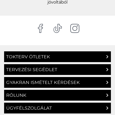
100%-os biztonságos online fizetés a SimplePay
jóvoltából
TOKTERV ÖTLETEK
TERVEZÉSI SEGÉDLET
GYAKRAN ISMÉTELT KÉRDÉSEK
RÓLUNK