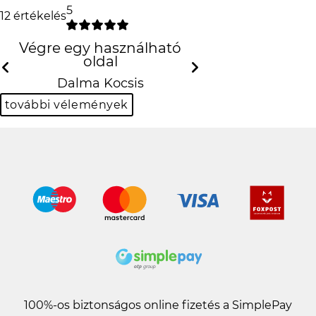
5
12 értékelés
Végre egy használható oldal
Dalma Kocsis
Previous
N
további vélemények