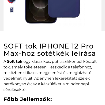
SOFT tok IPHONE 12 Pro
Max-hoz sötétkék
leírása
A
Soft tok
egy klasszikus, puha szilikonból készült
tok, amely tökéletesen illeszkedik a telefonhoz,
miközben stílusos megjelenést és megbízható
védelmet nyújt. Az enyhén lekerekített szélek
hatékonyan óvják a készüléket a mindennapi
sérülésektől.
Főbb Jellemzők: