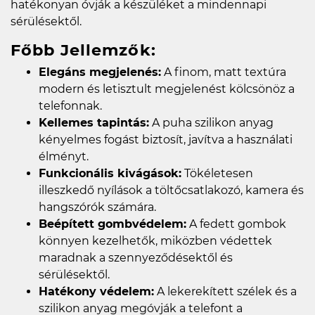
hatékonyan óvják a készüléket a mindennapi
sérülésektől.
Főbb Jellemzők:
Elegáns megjelenés:
A finom, matt textúra
modern és letisztult megjelenést kölcsönöz a
telefonnak.
Kellemes tapintás:
A puha szilikon anyag
kényelmes fogást biztosít, javítva a használati
élményt.
Funkcionális kivágások:
Tökéletesen
illeszkedő nyílások a töltőcsatlakozó, kamera és
hangszórók számára.
Beépített gombvédelem:
A fedett gombok
könnyen kezelhetők, miközben védettek
maradnak a szennyeződésektől és
sérülésektől.
Hatékony védelem:
A lekerekített szélek és a
szilikon anyag megóvják a telefont a