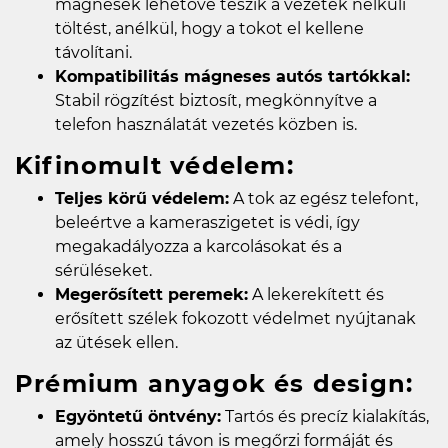
mágnesek lehetővé teszik a vezeték nélküli
töltést, anélkül, hogy a tokot el kellene
távolítani.
Kompatibilitás mágneses autós tartókkal:
Stabil rögzítést biztosít, megkönnyítve a
telefon használatát vezetés közben is.
Kifinomult védelem:
Teljes körű védelem:
A tok az egész telefont,
beleértve a kameraszigetet is védi, így
megakadályozza a karcolásokat és a
sérüléseket.
Megerősített peremek:
A lekerekített és
erősített szélek fokozott védelmet nyújtanak
az ütések ellen.
Prémium anyagok és design:
Egyöntetű öntvény:
Tartós és precíz kialakítás,
amely hosszú távon is megőrzi formáját és