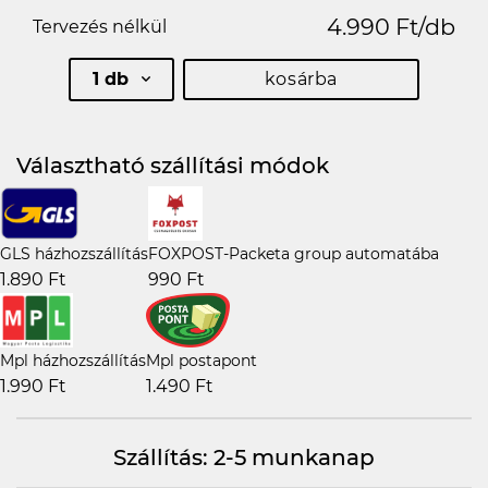
4.990 Ft/db
Tervezés nélkül
1 db
kosárba
Választható szállítási módok
GLS házhozszállítás
FOXPOST-Packeta group automatába
1.890 Ft
990 Ft
Mpl házhozszállítás
Mpl postapont
1.990 Ft
1.490 Ft
Szállítás: 2-5 munkanap