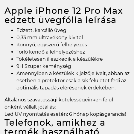
Apple iPhone 12 Pro Max
edzett üvegfólia
leírása
Edzett, karcálló üveg
0,33 mm ultravékony kivitel
Könnyű, egyszerű felhelyezés
Törlő kendő a felhelyezéshez
Tökéletesen illeszkedik a készülékre
9H Szuper keménység
Amennyiben a készülék kijelzője ívelt, abban az
esetben a protektor csak a sík felületet fedi az
optimális tapadás elérésének érdekében.
Általános szavatossági kötelességeinken felül
önként vállalt jótállás:
Led UV nyomtatás esetén: 6 hónap kopásgarancia!
Telefonok, amikhez a
termék használható