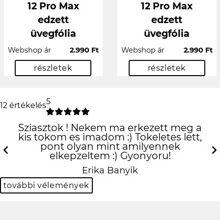
12 Pro Max
12 Pro Max
edzett
edzett
üvegfólia
üvegfólia
Webshop ár
2.990 Ft
Webshop ár
2.990 Ft
részletek
részletek
5
12 értékelés
Sziasztok ! Nekem ma erkezett meg a
kis tokom es imadom :) Tokeletes lett,
pont olyan mint amilyennek
elkepzeltem :) Gyonyoru!
Previous
N
Erika Banyik
további vélemények