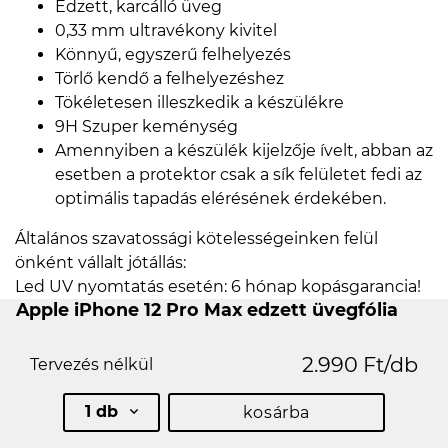
Edzett, karcálló üveg
0,33 mm ultravékony kivitel
Könnyű, egyszerű felhelyezés
Törlő kendő a felhelyezéshez
Tökéletesen illeszkedik a készülékre
9H Szuper keménység
Amennyiben a készülék kijelzője ívelt, abban az
esetben a protektor csak a sík felületet fedi az
optimális tapadás elérésének érdekében.
Általános szavatossági kötelességeinken felül
önként vállalt jótállás:
Led UV nyomtatás esetén: 6 hónap kopásgarancia!
Apple iPhone 12 Pro Max edzett üvegfólia
2.990 Ft/db
Tervezés nélkül
1 db
kosárba