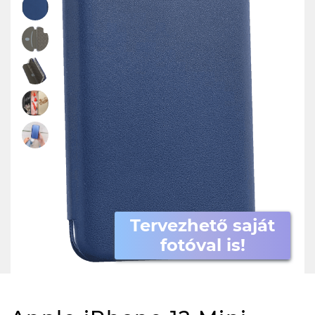
Tervezhető saját
fotóval is!