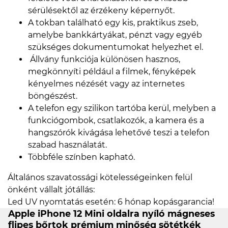
sérülésektől az érzékeny képernyőt.
A tokban található egy kis, praktikus zseb,
amelybe bankkártyákat, pénzt vagy egyéb
szükséges dokumentumokat helyezhet el.
Állvány funkciója különösen hasznos,
megkönnyíti például a filmek, fényképek
kényelmes nézését vagy az internetes
böngészést.
A telefon egy szilikon tartóba kerül, melyben a
funkciógombok, csatlakozók, a kamera és a
hangszórók kivágása lehetővé teszi a telefon
szabad használatát.
Többféle színben kapható.
Általános szavatossági kötelességeinken felül
önként vállalt jótállás:
Led UV nyomtatás esetén: 6 hónap kopásgarancia!
Apple iPhone 12 Mini oldalra nyíló mágneses
flipes bőrtok prémium minőség sötétkék