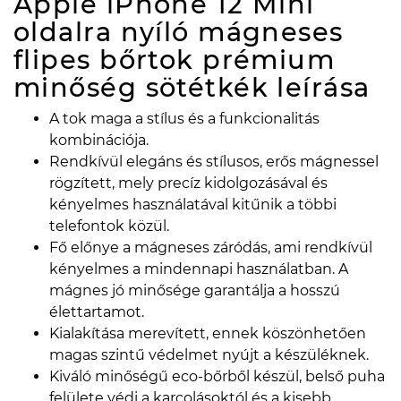
Apple iPhone 12 Mini
oldalra nyíló mágneses
flipes bőrtok prémium
minőség sötétkék
leírása
A tok maga a stílus és a funkcionalitás
kombinációja.
Rendkívül elegáns és stílusos, erős mágnessel
rögzített, mely precíz kidolgozásával és
kényelmes használatával kitűnik a többi
telefontok közül.
Fő előnye a mágneses záródás, ami rendkívül
kényelmes a mindennapi használatban. A
mágnes jó minősége garantálja a hosszú
élettartamot.
Kialakítása merevített, ennek köszönhetően
magas szintű védelmet nyújt a készüléknek.
Kiváló minőségű eco-bőrből készül, belső puha
felülete védi a karcolásoktól és a kisebb