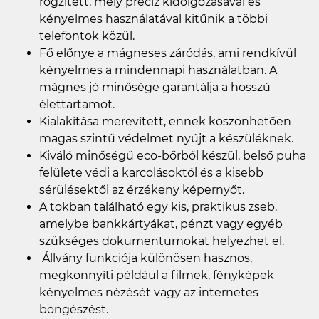
rögzített, mely precíz kidolgozásával és
kényelmes használatával kitűnik a többi
telefontok közül.
Fő előnye a mágneses záródás, ami rendkívül
kényelmes a mindennapi használatban. A
mágnes jó minősége garantálja a hosszú
élettartamot.
Kialakítása merevített, ennek köszönhetően
magas szintű védelmet nyújt a készüléknek.
Kiváló minőségű eco-bőrből készül, belső puha
felülete védi a karcolásoktól és a kisebb
sérülésektől az érzékeny képernyőt.
A tokban található egy kis, praktikus zseb,
amelybe bankkártyákat, pénzt vagy egyéb
szükséges dokumentumokat helyezhet el.
Állvány funkciója különösen hasznos,
megkönnyíti például a filmek, fényképek
kényelmes nézését vagy az internetes
böngészést.