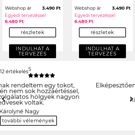
Webshop ár
3.490 Ft
Webshop ár
3.490 Ft
Egyedi tervezéssel
Egyedi tervezéssel
6.480 Ft
6.480 Ft
részletek
részletek
INDULHAT A
INDULHAT A
TERVEZÉS
TERVEZÉS
5
12 értékelés
Elképesztően jó lett, köszönöm
szepen
Previous
Next
Kinga Borsos-Kuti
további vélemények