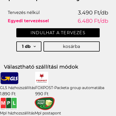
3.490 Ft/db
Tervezés nélkül
6.480 Ft/db
Egyedi tervezéssel
INDULHAT A TERVEZÉS
1 db
kosárba
Választható szállítási módok
GLS házhozszállítás
FOXPOST-Packeta group automatába
1.890 Ft
990 Ft
Mpl házhozszállítás
Mpl postapont