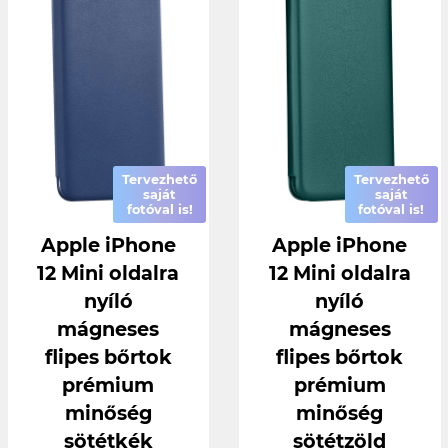
Tervezhető
Tervezhető
saját
saját
fotóval is!
fotóval is!
Apple iPhone
Apple iPhone
12 Mini oldalra
12 Mini oldalra
nyíló
nyíló
mágneses
mágneses
flipes bőrtok
flipes bőrtok
prémium
prémium
minőség
minőség
sötétkék
sötétzöld