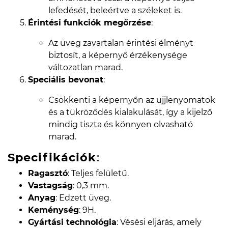
lefedését, beleértve a széleket is.
Érintési funkciók megőrzése
:
Az üveg zavartalan érintési élményt
biztosít, a képernyő érzékenysége
változatlan marad.
Speciális bevonat
:
Csökkenti a képernyőn az ujjlenyomatok
és a tükröződés kialakulását, így a kijelző
mindig tiszta és könnyen olvasható
marad.
Specifikációk
:
Ragasztó
: Teljes felületű.
Vastagság
: 0,3 mm.
Anyag
: Edzett üveg.
Keménység
: 9H.
Gyártási technológia
: Vésési eljárás, amely