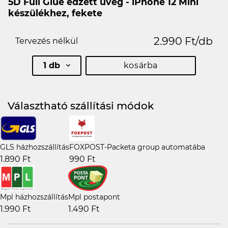
5D Full Glue edzett üveg - iPhone 12 Mini
készülékhez, fekete
2.990 Ft/db
Tervezés nélkül
1 db
kosárba
Választható szállítási módok
GLS házhozszállítás
FOXPOST-Packeta group automatába
1.890 Ft
990 Ft
Mpl házhozszállítás
Mpl postapont
1.990 Ft
1.490 Ft