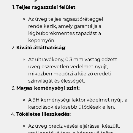
Teljes ragasztási felület
:
Az üveg teljes ragasztóréteggel
rendelkezik, amely garantálja a
légbuborékmentes tapadást a
képernyőn.
Kiváló átláthatóság
:
Az ultravékony, 0,3 mm vastag edzett
üveg észrevétlen védelmet nyújt,
miközben megőrzi a kijelző eredeti
színvilágát és élességét.
Magas keménységi szint
:
A 9H keménységi faktor védelmet nyújt a
karcolások és kisebb ütődések ellen.
Tökéletes illeszkedés
:
Az üveg precíz vésési eljárással készült,