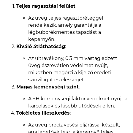
Teljes ragasztási felület
:
Az üveg teljes ragasztóréteggel
rendelkezik, amely garantálja a
légbuborékmentes tapadást a
képernyőn.
Kiváló átláthatóság
:
Az ultravékony, 0,3 mm vastag edzett
üveg észrevétlen védelmet nyújt,
miközben megőrzi a kijelző eredeti
színvilágát és élességét.
Magas keménységi szint
:
A 9H keménységi faktor védelmet nyújt a
karcolások és kisebb ütődések ellen.
Tökéletes illeszkedés
:
Az üveg precíz vésési eljárással készült,
ami lehetővé teszi a képernyő teljes