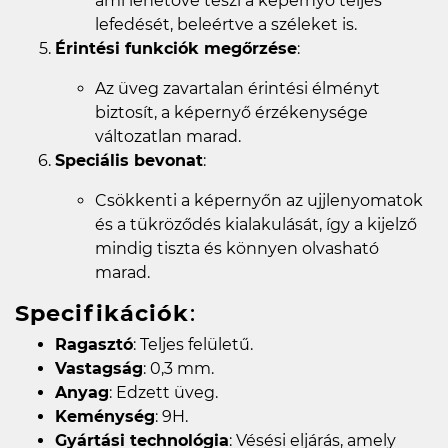
ami lehetővé teszi a képernyő teljes
lefedését, beleértve a széleket is.
Érintési funkciók megőrzése
:
Az üveg zavartalan érintési élményt
biztosít, a képernyő érzékenysége
változatlan marad.
Speciális bevonat
:
Csökkenti a képernyőn az ujjlenyomatok
és a tükröződés kialakulását, így a kijelző
mindig tiszta és könnyen olvasható
marad.
Specifikációk
:
Ragasztó
: Teljes felületű.
Vastagság
: 0,3 mm.
Anyag
: Edzett üveg.
Keménység
: 9H.
Gyártási technológia
: Vésési eljárás, amely