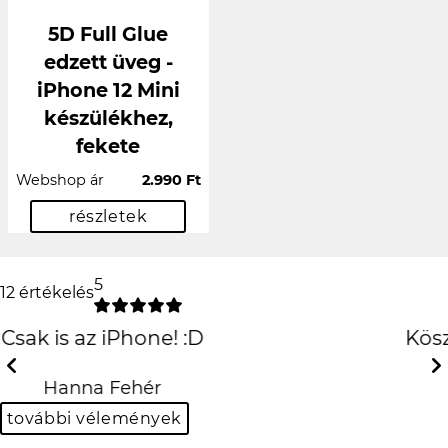
5D Full Glue
edzett üveg -
iPhone 12 Mini
készülékhez,
fekete
Webshop ár
2.990 Ft
részletek
5
12 értékelés
Köszönöm szépen király
lett!!
Previous
Next
Balázs Halász
további vélemények