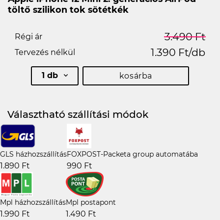
töltő szilikon tok sötétkék
3.490 Ft
Régi ár
1.390 Ft/db
Tervezés nélkül
1 db
kosárba
Választható szállítási módok
GLS házhozszállítás
FOXPOST-Packeta group automatába
1.890 Ft
990 Ft
Mpl házhozszállítás
Mpl postapont
1.990 Ft
1.490 Ft