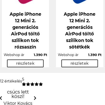
Apple iPhone
Apple iPhone
12 Mini 2.
12 Mini 2.
generációs
generációs
AirPod töltő
AirPod töltő
szilikon tok
szilikon tok
rózsaszín
sötétkék
Webshop ár
1.390 Ft
Webshop ár
1.390 Ft
részletek
részletek
5
12 értékelés
csúcs lett köszi!
Previous
N
Viktor Kovács