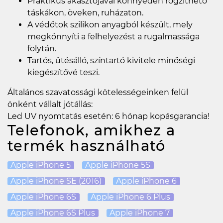
Praktikus akasztójával könnyedén rögzíthető
táskákon, öveken, ruházaton.
A védőtok szilikon anyagból készült, mely
megkönnyíti a felhelyezést a rugalmassága
folytán.
Tartós, ütésálló, színtartó kivitele minőségi
kiegészítővé teszi.
Általános szavatossági kötelességeinken felül
önként vállalt jótállás:
Led UV nyomtatás esetén: 6 hónap kopásgarancia!
Telefonok, amikhez a
termék használható
Apple iPhone 5
Apple iPhone 5S
Apple iPhone SE (2016)
Apple iPhone 6
Apple iPhone 6S
Apple iPhone 6 Plus
Apple iPhone 6S Plus
Apple iPhone 7