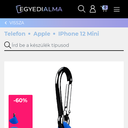
0
VISSZA
Telefon
Apple
IPhone 12 Mini
-60%