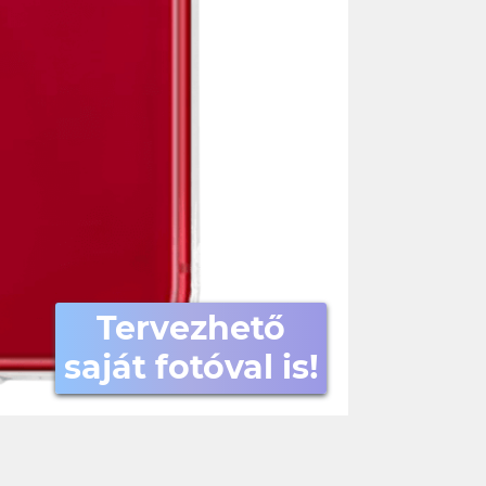
Tervezhető
saját fotóval is!