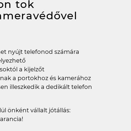
on tok
kameravédővel
met nyújt telefonod számára
elyezhető
októl a kijelzőt
tanak a portokhoz és kamerához
en illeszkedik a dedikált telefon
l önként vállalt jótállás:
arancia!