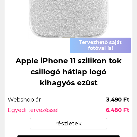
Tervezhető saját
fotóval is!
Apple iPhone 11 szilikon tok
csillogó hátlap logó
kihagyós ezüst
Webshop ár
3.490 Ft
Egyedi tervezéssel
6.480 Ft
részletek