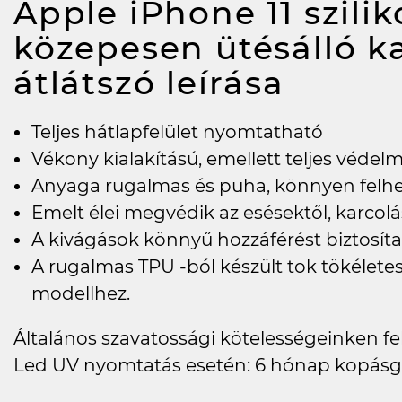
Apple iPhone 11 szilik
közepesen ütésálló 
átlátszó
leírása
Teljes hátlapfelület nyomtatható
Vékony kialakítású, emellett teljes védel
Anyaga rugalmas és puha, könnyen felh
Emelt élei megvédik az esésektől, karcolás
A kivágások könnyű hozzáférést biztosí
A rugalmas TPU -ból készült tok tökéletes
modellhez.
Általános szavatossági kötelességeinken felü
Led UV nyomtatás esetén: 6 hónap kopásg