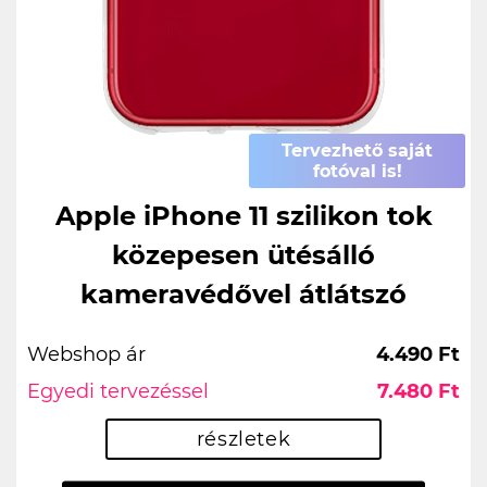
Tervezhető saját
fotóval is!
Apple iPhone 11 szilikon tok
közepesen ütésálló
kameravédővel átlátszó
Webshop ár
4.490 Ft
Egyedi tervezéssel
7.480 Ft
részletek