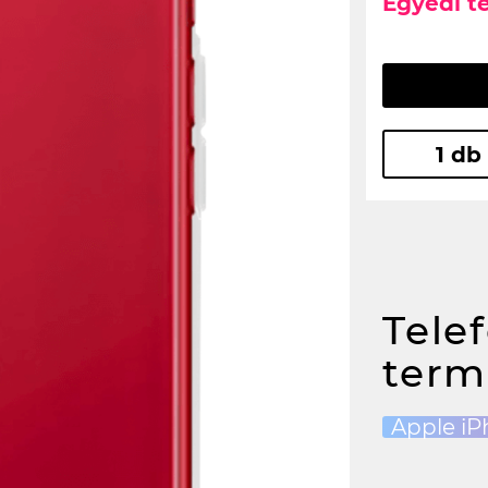
Egyedi t
1 db
Tele
term
Apple iP