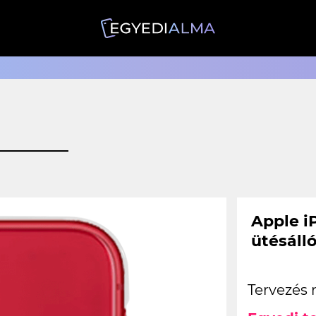
Apple i
ütésáll
Tervezés 