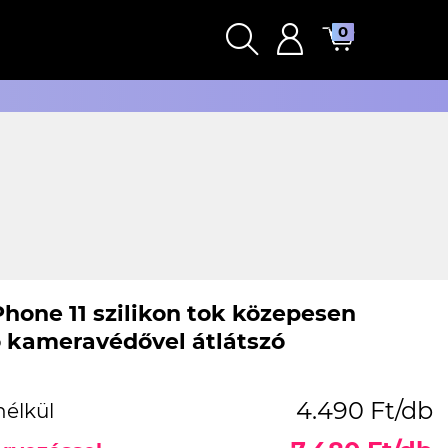
0
Phone 11 szilikon tok közepesen
ó kameravédővel átlátszó
4.490 Ft/db
nélkül