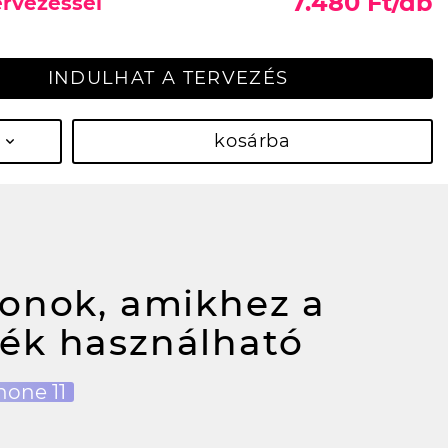
7.480 Ft/db
ervezéssel
INDULHAT A TERVEZÉS
kosárba
fonok, amikhez a
ék használható
hone 11