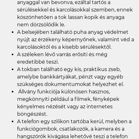
anyaggal van bevonva, ezáltal tartós a
sérülésekkel és karcolásokkal szemben, ennek
köszönhetően a tok lassan kopik és anyaga
nem dörzsölődik le.
A belsejében található puha anyag védelmet
nyújt az érzékeny képernyőnek, valamint véd a
karcolásoktól és a kisebb sérülésektől.
A széleken lévő varrás erősíti és még
eredetibbé teszi.
A tokban található egy kis, praktikus zseb,
amelybe bankkártyákat, pénzt vagy egyéb
szükséges dokumentumokat helyezhet el.
Állvány funkciója különösen hasznos,
megkönnyíti például a filmek, fényképek
kényelmes nézését vagy az internetes
böngészést.
A telefon egy szilikon tartóba kerül, melyben a
funkciógombok, csatlakozók, a kamera és a
hangszórók kivágása lehetővé teszi a telefon