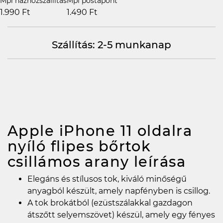
Mpl házhozszállítás
Mpl postapont
1.990 Ft
1.490 Ft
Szállítás: 2-5 munkanap
Apple iPhone 11 oldalra
nyíló flipes bőrtok
csillámos arany
leírása
Elegáns és stílusos tok, kiváló minőségű
anyagból készült, amely napfényben is csillog.
A tok brokátból (ezüstszálakkal gazdagon
átszőtt selyemszövet) készül, amely egy fényes