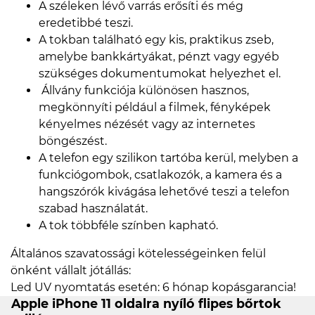
A széleken lévő varrás erősíti és még
eredetibbé teszi.
A tokban található egy kis, praktikus zseb,
amelybe bankkártyákat, pénzt vagy egyéb
szükséges dokumentumokat helyezhet el.
Állvány funkciója különösen hasznos,
megkönnyíti például a filmek, fényképek
kényelmes nézését vagy az internetes
böngészést.
A telefon egy szilikon tartóba kerül, melyben a
funkciógombok, csatlakozók, a kamera és a
hangszórók kivágása lehetővé teszi a telefon
szabad használatát.
A tok többféle színben kapható.
Általános szavatossági kötelességeinken felül
önként vállalt jótállás:
Led UV nyomtatás esetén: 6 hónap kopásgarancia!
Apple iPhone 11 oldalra nyíló flipes bőrtok