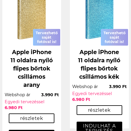
Tervezhető
Tervezhető
saját
saját
fotóval is!
fotóval is!
Apple iPhone
Apple iPhone
11 oldalra nyíló
11 oldalra nyíló
flipes bőrtok
flipes bőrtok
csillámos
csillámos kék
arany
Webshop ár
3.990 Ft
Egyedi tervezéssel
Webshop ár
3.990 Ft
6.980 Ft
Egyedi tervezéssel
6.980 Ft
részletek
részletek
INDULHAT A
TERVEZÉS