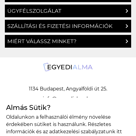
ÜGYFÉLSZOLGÁLAT
SZÁLLÍTÁSI ÉS FIZETÉSI INFORMÁCIÓK
MIÉRT VÁLASSZ MINKET?
1134 Budapest, Angyalföldi út 25.
info@egyedialma.hu
Almás Sütik?
Oldalunkon a felhasználói élmény növelése
1134 Budapest, Angyalföldi út 25.
érdekében sütiket is használunk. Részletes
info@egyedialma.hu
információk és az adatkezelési szabályzatunk
itt