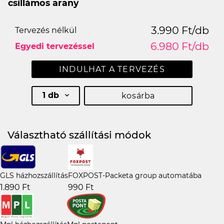
csillámos arany
3.990 Ft/db
Tervezés nélkül
6.980 Ft/db
Egyedi tervezéssel
INDULHAT A TERVEZÉS
1 db
kosárba
Választható szállítási módok
GLS házhozszállítás
FOXPOST-Packeta group automatába
1.890 Ft
990 Ft