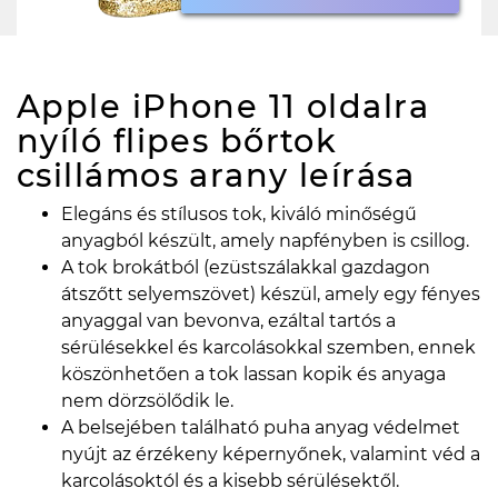
Apple iPhone 11 oldalra
nyíló flipes bőrtok
csillámos arany
leírása
Elegáns és stílusos tok, kiváló minőségű
anyagból készült, amely napfényben is csillog.
A tok brokátból (ezüstszálakkal gazdagon
átszőtt selyemszövet) készül, amely egy fényes
anyaggal van bevonva, ezáltal tartós a
sérülésekkel és karcolásokkal szemben, ennek
köszönhetően a tok lassan kopik és anyaga
nem dörzsölődik le.
A belsejében található puha anyag védelmet
nyújt az érzékeny képernyőnek, valamint véd a
karcolásoktól és a kisebb sérülésektől.