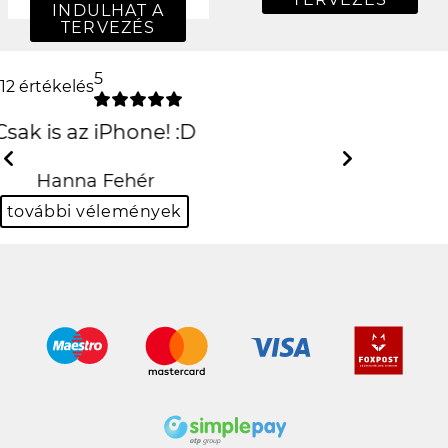
INDULHAT A
TERVEZÉS
5
12 értékelés
csúcs lett
köszi!
Previous
Next
Viktor Kovács
további vélemények