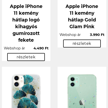
Apple iPhone
Apple iPhone
11 kemény
11 kemény
hátlap logó
hátlap Gold
kihagyós
Glam Pink
gumírozott
Webshop ár
3.990 Ft
fekete
részletek
Webshop ár
4.490 Ft
részletek