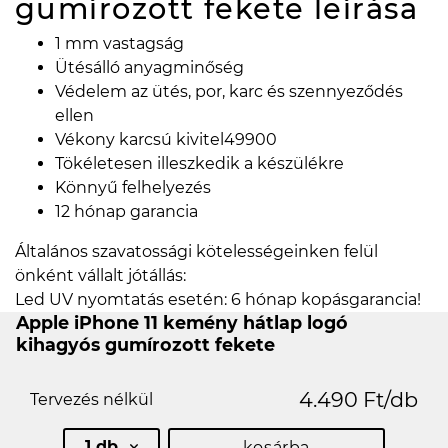
gumírozott fekete
leírása
1 mm vastagság
Ütésálló anyagminőség
Védelem az ütés, por, karc és szennyeződés
ellen
Vékony karcsú kivitel49900
Tökéletesen illeszkedik a készülékre
Könnyű felhelyezés
12 hónap garancia
Általános szavatossági kötelességeinken felül
önként vállalt jótállás:
Led UV nyomtatás esetén: 6 hónap kopásgarancia!
Apple iPhone 11 kemény hátlap logó
kihagyós gumírozott fekete
4.490 Ft/db
Tervezés nélkül
1 db
kosárba