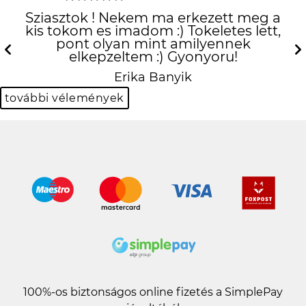
Sziasztok ! Nekem ma erkezett meg a
kis tokom es imadom :) Tokeletes lett,
pont olyan mint amilyennek
elkepzeltem :) Gyonyoru!
Previous
N
Erika Banyik
további vélemények
100%-os biztonságos online fizetés a SimplePay