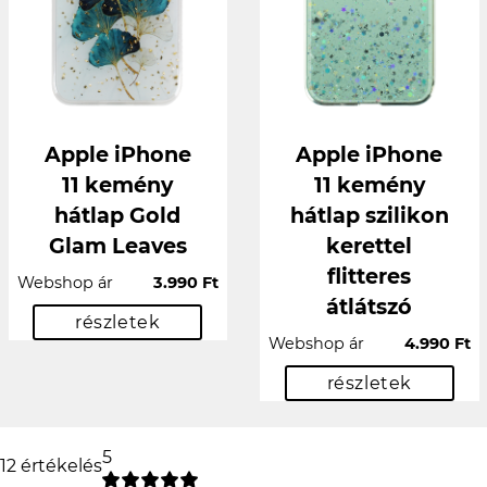
Apple iPhone
Apple iPhone
11 kemény
11 kemény
hátlap Gold
hátlap szilikon
Glam Leaves
kerettel
flitteres
Webshop ár
3.990 Ft
átlátszó
részletek
Webshop ár
4.990 Ft
részletek
5
12 értékelés