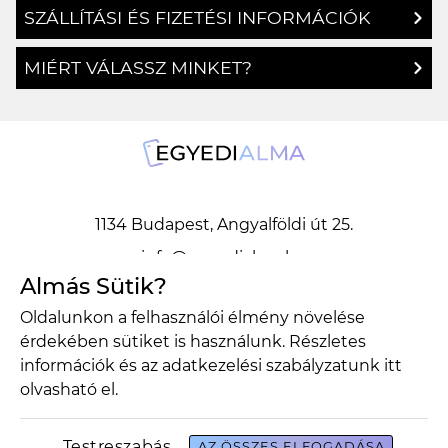
SZÁLLÍTÁSI ÉS FIZETÉSI INFORMÁCIÓK
MIÉRT VÁLASSZ MINKET?
1134 Budapest, Angyalföldi út 25.
info@egyedialma.hu
Almás Sütik?
Oldalunkon a felhasználói élmény növelése
1134 Budapest, Angyalföldi út 25.
érdekében sütiket is használunk. Részletes
info@egyedialma.hu
információk és az adatkezelési szabályzatunk
itt
olvasható el.
Adatkezelési szabályzat
Általános szerződési feltételek
Testreszabás
AZ ÖSSZES ELFOGADÁSA