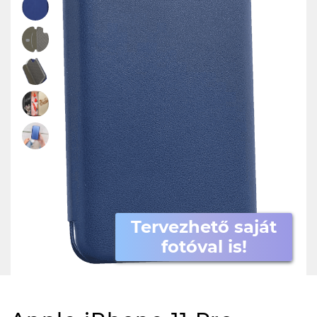
Tervezhető saját
fotóval is!