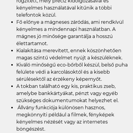
rögzített, mely precíz kidolgozásával és
kényelmes használatával kitűnik a többi
telefontok közül.
Fő előnye a mágneses záródás, ami rendkívül
kényelmes a mindennapi használatban. A
mágnes jó minősége garantálja a hosszú
élettartamot.
Kialakítása merevített, ennek köszönhetően
magas szintű védelmet nyújt a készüléknek.
Kiváló minőségű eco-bőrből készül, belső puha
felülete védi a karcolásoktól és a kisebb
sérülésektől az érzékeny képernyőt.
A tokban található egy kis, praktikus zseb,
amelybe bankkártyákat, pénzt vagy egyéb
szükséges dokumentumokat helyezhet el.
Állvány funkciója különösen hasznos,
megkönnyíti például a filmek, fényképek
kényelmes nézését vagy az internetes
böngészést.