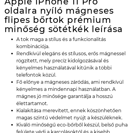
Apple iPhone 11 Pro
oldalra nyíló mágneses
flipes bőrtok prémium
minőség sötétkék
leírása
A tok maga a stílus és a funkcionalitás
kombinációja.
Rendkívül elegáns és stílusos, erős mágnessel
rögzített, mely precíz kidolgozásával és
kényelmes használatával kitűnik a többi
telefontok közül.
Fő előnye a mágneses záródás, ami rendkívül
kényelmes a mindennapi használatban. A
mágnes jó minősége garantálja a hosszú
élettartamot.
Kialakítása merevített, ennek köszönhetően
magas szintű védelmet nyújt a készüléknek.
Kiváló minőségű eco-bőrből készül, belső puha
felülete védi a karcolásoktól és a kisebb