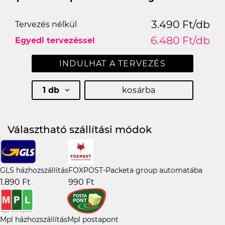
3.490 Ft/db
Tervezés nélkül
6.480 Ft/db
Egyedi tervezéssel
INDULHAT A TERVEZÉS
1 db
kosárba
Választható szállítási módok
GLS házhozszállítás
FOXPOST-Packeta group automatába
1.890 Ft
990 Ft
Mpl házhozszállítás
Mpl postapont