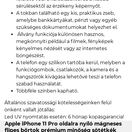
sérülésektől az érzékeny képernyőt.
A tokban található egy kis, praktikus zseb,
amelybe bankkártyákat, pénzt vagy egyéb
szükséges dokumentumokat helyezhet el.
Állvány funkciója különösen hasznos,
megkönnyíti például a filmek, fényképek
kényelmes nézését vagy az internetes
böngészést.
A telefon egy szilikon tartóba kerül, melyben a
funkciógombok, csatlakozók, a kamera és a
hangszórók kivágása lehetővé teszi a telefon
szabad használatát.
Többféle színben kapható.
Általános szavatossági kötelességeinken felül
önként vállalt jótállás:
Led UV nyomtatás esetén: 6 hónap kopásgarancia!
Apple iPhone 11 Pro oldalra nyíló mágneses
flipes bőrtok prémium minőség sötétkék