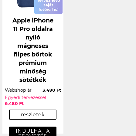
Tervezhető
saját
fotóval is!
Apple iPhone
11 Pro oldalra
nyíló
mágneses
flipes bőrtok
prémium
minőség
sötétkék
Webshop ár
3.490 Ft
Egyedi tervezéssel
6.480 Ft
részletek
INDULHAT A