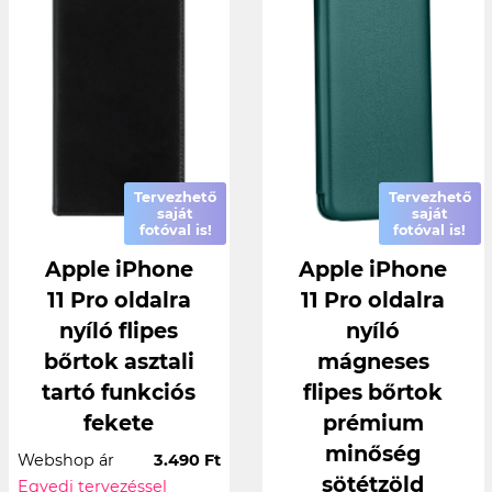
Tervezhető
Tervezhető
saját
saját
fotóval is!
fotóval is!
Apple iPhone
Apple iPhone
11 Pro oldalra
11 Pro oldalra
nyíló flipes
nyíló
bőrtok asztali
mágneses
tartó funkciós
flipes bőrtok
fekete
prémium
minőség
Webshop ár
3.490 Ft
sötétzöld
Egyedi tervezéssel