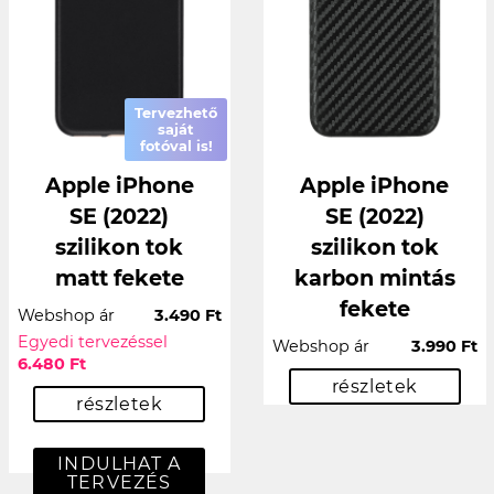
Tervezhető
saját
fotóval is!
Apple iPhone
Apple iPhone
SE (2022)
SE (2022)
szilikon tok
szilikon tok
matt fekete
karbon mintás
fekete
Webshop ár
3.490 Ft
Egyedi tervezéssel
Webshop ár
3.990 Ft
6.480 Ft
részletek
részletek
INDULHAT A
TERVEZÉS