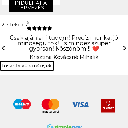
INDULHAT A
TERVEZÉS
5
12 értékelés
Csak ajánlani tudom! Precíz munka, jó
minőségű tok! És mindez szuper
gyorsan! Köszönöm!!! ❤️
Previous
N
Krisztina Kovácsné Mihalik
további vélemények