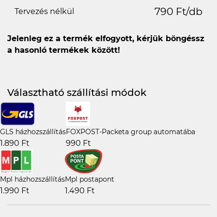
790 Ft/db
Tervezés nélkül
Jelenleg ez a termék elfogyott, kérjük böngéssz
a hasonló termékek között!
Választható szállítási módok
GLS házhozszállítás
FOXPOST-Packeta group automatába
1.890 Ft
990 Ft
Mpl házhozszállítás
Mpl postapont
1.990 Ft
1.490 Ft