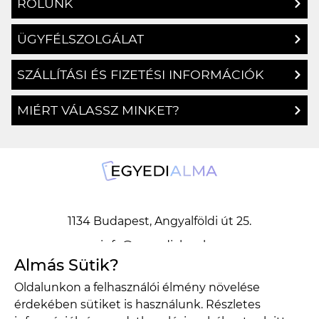
RÓLUNK
ÜGYFÉLSZOLGÁLAT
SZÁLLÍTÁSI ÉS FIZETÉSI INFORMÁCIÓK
MIÉRT VÁLASSZ MINKET?
1134 Budapest, Angyalföldi út 25.
info@egyedialma.hu
Almás Sütik?
Oldalunkon a felhasználói élmény növelése
1134 Budapest, Angyalföldi út 25.
érdekében sütiket is használunk. Részletes
info@egyedialma.hu