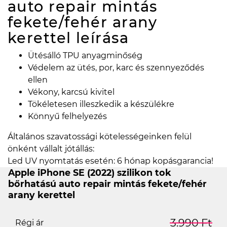
auto repair mintás
fekete/fehér arany
kerettel
leírása
Ütésálló TPU anyagminőség
Védelem az ütés, por, karc és szennyeződés
ellen
Vékony, karcsú kivitel
Tökéletesen illeszkedik a készülékre
Könnyű felhelyezés
Általános szavatossági kötelességeinken felül
önként vállalt jótállás:
Led UV nyomtatás esetén: 6 hónap kopásgarancia!
Apple iPhone SE (2022) szilikon tok
bőrhatású auto repair mintás fekete/fehér
arany kerettel
3.990 Ft
Régi ár