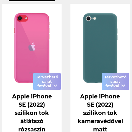
Tervezhető
Tervezhető
saját
saját
fotóval is!
fotóval is!
Apple iPhone
Apple iPhone
SE (2022)
SE (2022)
szilikon tok
szilikon tok
átlátszó
kameravédővel
rózsaszín
matt