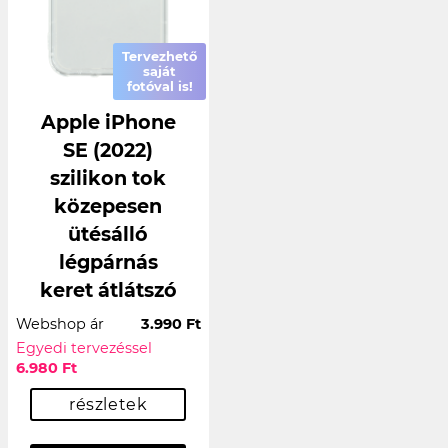
Tervezhető
saját
fotóval is!
Apple iPhone
SE (2022)
szilikon tok
közepesen
ütésálló
légpárnás
keret átlátszó
Webshop ár
3.990 Ft
Egyedi tervezéssel
6.980 Ft
részletek