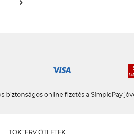
inga Borsos-Kuti
s biztonságos online fizetés a SimplePay jóv
TOKTERV ÖTLETEK