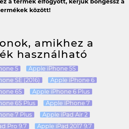
 ez a termék elfogyott, kérjük böngéssz a
termékek között!
fonok, amikhez a
ék használható
hone 5
Apple iPhone 5S
hone SE (2016)
Apple iPhone 6
hone 6S
Apple iPhone 6 Plus
hone 6S Plus
Apple iPhone 7
hone 7 Plus
Apple iPad Air 2
ad Pro 9.7
Apple iPad 2017 9.7