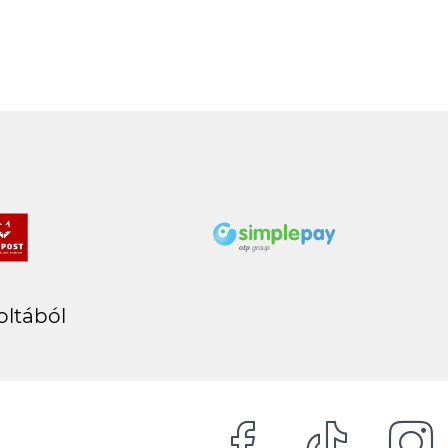
Next
oltából