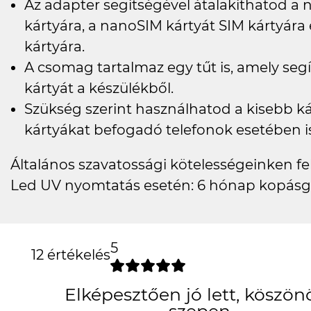
Az adapter segítségével átalakíthatod a
kártyára, a nanoSIM kártyát SIM kártyára
kártyára.
A csomag tartalmaz egy tűt is, amely seg
kártyát a készülékből.
Szükség szerint használhatod a kisebb ká
kártyákat befogadó telefonok esetében is
Általános szavatossági kötelességeinken felü
Led UV nyomtatás esetén: 6 hónap kopásg
5
12 értékelés
Elképesztőe