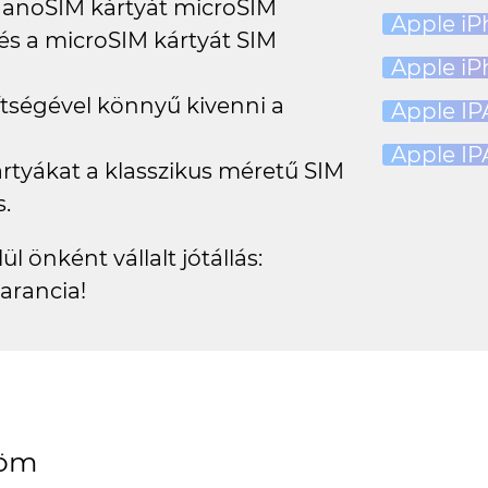
 nanoSIM kártyát microSIM
Apple iP
 és a microSIM kártyát SIM
Apple iP
ítségével könnyű kivenni a
Apple IPA
Apple IP
rtyákat a klasszikus méretű SIM
.
l önként vállalt jótállás:
arancia!
n jó lett, köszönöm szepen