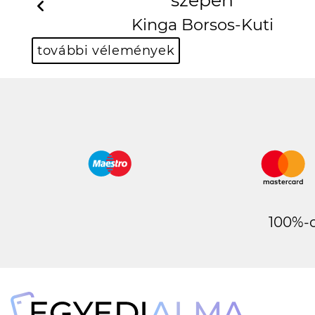
Previous
K
további vélemények
100%-o