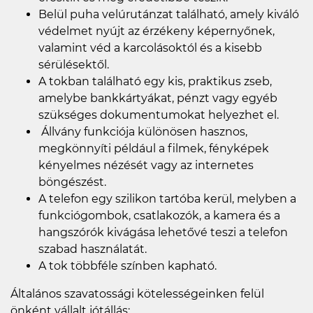
Belül puha velúrutánzat található, amely kiváló
védelmet nyújt az érzékeny képernyőnek,
valamint véd a karcolásoktól és a kisebb
sérülésektől.
A tokban található egy kis, praktikus zseb,
amelybe bankkártyákat, pénzt vagy egyéb
szükséges dokumentumokat helyezhet el.
Állvány funkciója különösen hasznos,
megkönnyíti például a filmek, fényképek
kényelmes nézését vagy az internetes
böngészést.
A telefon egy szilikon tartóba kerül, melyben a
funkciógombok, csatlakozók, a kamera és a
hangszórók kivágása lehetővé teszi a telefon
szabad használatát.
A tok többféle színben kapható.
Általános szavatossági kötelességeinken felül
önként vállalt jótállás: