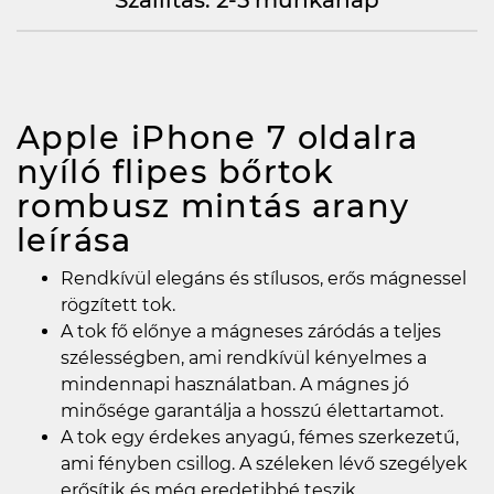
Apple iPhone 7 oldalra
nyíló flipes bőrtok
rombusz mintás arany
leírása
Rendkívül elegáns és stílusos, erős mágnessel
rögzített tok.
A tok fő előnye a mágneses záródás a teljes
szélességben, ami rendkívül kényelmes a
mindennapi használatban. A mágnes jó
minősége garantálja a hosszú élettartamot.
A tok egy érdekes anyagú, fémes szerkezetű,
ami fényben csillog. A széleken lévő szegélyek
erősítik és még eredetibbé teszik.