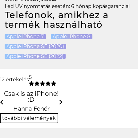
Led UV nyomtatás esetén: 6 hónap kopásgarancia!
Telefonok, amikhez a
termék használható
Apple iPhone 7
Apple iPhone 8
Apple iPhone SE (2020)
Apple iPhone SE (2022)
5
12 értékelés
Csak is az iPhone! :D
Previous
N
Hanna Fehér
további vélemények