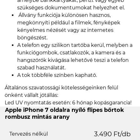
amelybe bankkártyákat, pénzt vagy egyéb
szükséges dokumentumokat helyezhet el.
Állvány funkciója különösen hasznos,
megkönnyíti például a filmek, fényképek
kényelmes nézését vagy az internetes
böngészést.
A telefon egy szilikon tartóba kerül, melyben a
funkciógombok, csatlakozók, a kamera és a
hangszórók kivágása lehetővé teszi a telefon
szabad használatát.
A tok többféle színben kapható.
Általános szavatossági kötelességeinken felül
önként vállalt jótállás:
Led UV nyomtatás esetén: 6 hónap kopásgarancia!
Apple iPhone 7 oldalra nyíló flipes bőrtok
rombusz mintás arany
3.490 Ft/db
Tervezés nélkül