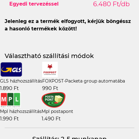
6.480 Ft/db
Egyedi tervezéssel
Jelenleg ez a termék elfogyott, kérjük böngéssz
a hasonló termékek között!
Választható szállítási módok
GLS házhozszállítás
FOXPOST-Packeta group automatába
1.890 Ft
990 Ft
Mpl házhozszállítás
Mpl postapont
1.990 Ft
1.490 Ft
Szállítás: 2-5 munkanap