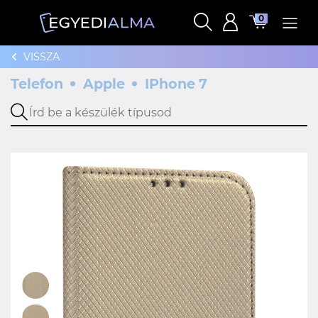
0
VISSZA
Telefon
Apple
IPhone 7