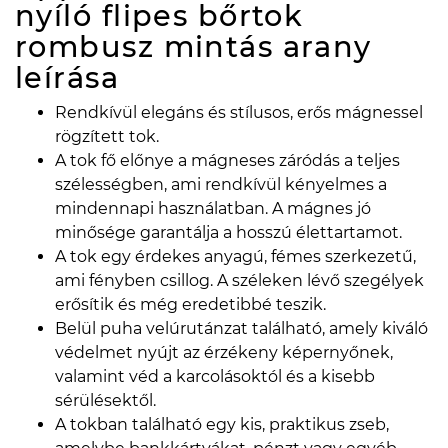
nyíló flipes bőrtok
rombusz mintás arany
leírása
Rendkívül elegáns és stílusos, erős mágnessel
rögzített tok.
A tok fő előnye a mágneses záródás a teljes
szélességben, ami rendkívül kényelmes a
mindennapi használatban. A mágnes jó
minősége garantálja a hosszú élettartamot.
A tok egy érdekes anyagú, fémes szerkezetű,
ami fényben csillog. A széleken lévő szegélyek
erősítik és még eredetibbé teszik.
Belül puha velúrutánzat található, amely kiváló
védelmet nyújt az érzékeny képernyőnek,
valamint véd a karcolásoktól és a kisebb
sérülésektől.
A tokban található egy kis, praktikus zseb,