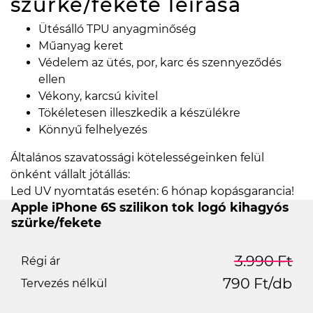
szürke/fekete
leírása
Ütésálló TPU anyagminőség
Műanyag keret
Védelem az ütés, por, karc és szennyeződés
ellen
Vékony, karcsú kivitel
Tökéletesen illeszkedik a készülékre
Könnyű felhelyezés
Általános szavatossági kötelességeinken felül
önként vállalt jótállás:
Led UV nyomtatás esetén: 6 hónap kopásgarancia!
Apple iPhone 6S szilikon tok logó kihagyós
szürke/fekete
3.990 Ft
Régi ár
790 Ft/db
Tervezés nélkül