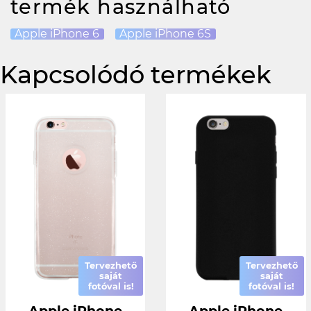
termék használható
Apple iPhone 6
Apple iPhone 6S
Kapcsolódó termékek
Tervezhető
Tervezhető
saját
saját
fotóval is!
fotóval is!