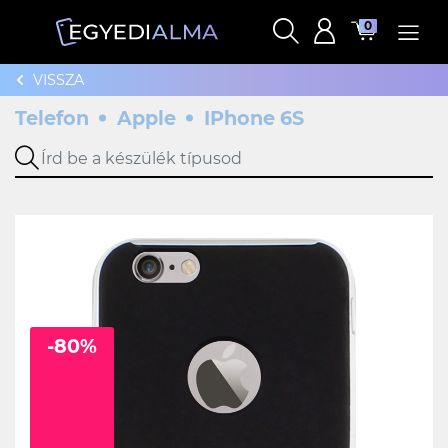
0
VISSZA
Telefon
Apple
IPhone 6S
-80%