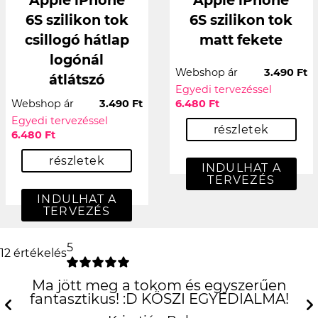
Apple iPhone
Apple iPhone
6S szilikon tok
6S szilikon tok
csillogó hátlap
matt fekete
logónál
Webshop ár
3.490 Ft
átlátszó
Egyedi tervezéssel
Webshop ár
3.490 Ft
6.480 Ft
Egyedi tervezéssel
részletek
6.480 Ft
részletek
INDULHAT A
TERVEZÉS
INDULHAT A
TERVEZÉS
5
12 értékelés
Ma jött meg a tokom és egyszerűen
fantasztikus! :D KÖSZI EGYEDIALMA!
Previous
N