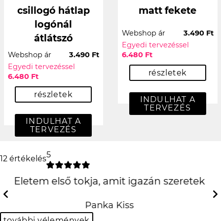
csillogó hátlap
matt fekete
logónál
Webshop ár
3.490 Ft
átlátszó
Egyedi tervezéssel
Webshop ár
3.490 Ft
6.480 Ft
Egyedi tervezéssel
részletek
6.480 Ft
részletek
INDULHAT A
TERVEZÉS
INDULHAT A
TERVEZÉS
5
12 értékelés
ek
Elképesztően jó lett, köszönöm szep
Previous
N
Kinga Borsos-Kuti
további vélemények