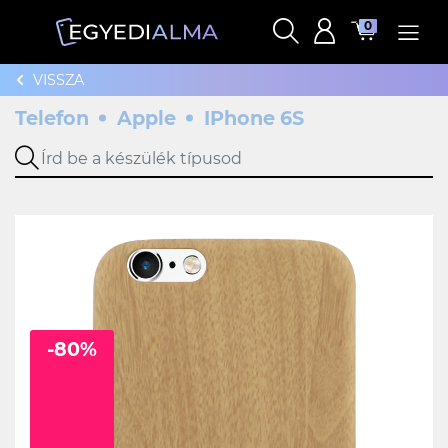
0
VISSZA
Telefon
Apple
IPhone 6S
-80%