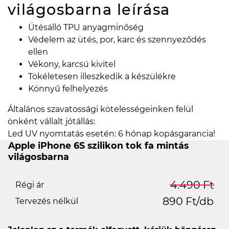
világosbarna
leírása
Ütésálló TPU anyagminőség
Védelem az ütés, por, karc és szennyeződés
ellen
Vékony, karcsú kivitel
Tökéletesen illeszkedik a készülékre
Könnyű felhelyezés
Általános szavatossági kötelességeinken felül
önként vállalt jótállás:
Led UV nyomtatás esetén: 6 hónap kopásgarancia!
Apple iPhone 6S szilikon tok fa mintás
világosbarna
4.490 Ft
Régi ár
890 Ft/db
Tervezés nélkül