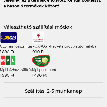
Jelenleg ez a termék elfogyott, kérjük böngéssz
a hasonló termékek között!
Választható szállítási módok
GLS házhozszállítás
FOXPOST-Packeta group automatába
1.890 Ft
990 Ft
Mpl házhozszállítás
Mpl postapont
1.990 Ft
1.490 Ft
Szállítás: 2-5 munkanap